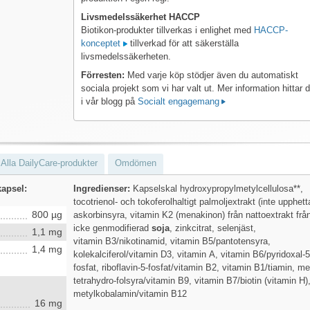
Livsmedelssäkerhet HACCP
Biotikon-produkter tillverkas i enlighet med
HACCP-
konceptet
tillverkad för att säkerställa
livsmedelssäkerheten.
Förresten:
Med varje köp stödjer även du automatiskt
sociala projekt som vi har valt ut. Mer information hittar 
i vår blogg på
Socialt engagemang
Alla DailyCare-produkter
Omdömen
kapsel:
Ingredienser:
Kapselskal hydroxypropylmetylcellulosa**,
tocotrienol- och tokoferolhaltigt palmoljextrakt (inte upphetta
800 µg
askorbinsyra, vitamin K2 (menakinon) från nattoextrakt frå
icke genmodifierad
soja
, zinkcitrat, selenjäst,
1,1 mg
vitamin B3/nikotinamid, vitamin B5/pantotensyra,
1,4 mg
kolekalciferol/vitamin D3, vitamin A, vitamin B6/pyridoxal-5
fosfat, riboflavin-5-fosfat/vitamin B2, vitamin B1/tiamin, me
tetrahydro-folsyra/vitamin B9, vitamin B7/biotin (vitamin H)
metylkobalamin/vitamin B12
16 mg