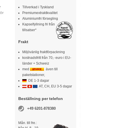
r
Tillverkad i Tyskland
ör
Premiumextraktkvalitet
Aluminiumfri försegling
Kapselfyllning fri från
tillsatser*
Frakt
Miljövänlig fraktförpackning
kostnadsfritt från 70,- euro i EU-
länder + Schweiz
med
även till
paketstationer,
DE 1-3 dagar
AT, CH, EU 3-5 dagar
Beställning per telefon
+49 6201-878380
Mån. till fre.: