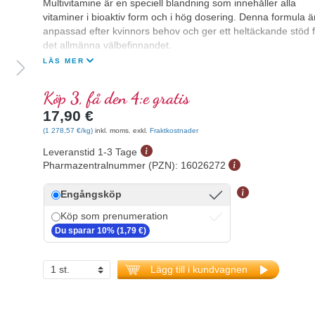
Multivitamine är en speciell blandning som innehåller alla
vitaminer i bioaktiv form och i hög dosering. Denna formula ä
anpassad efter kvinnors behov och ger ett heltäckande stöd f
det allmänna välbefinnandet.
LÄS MER
Köp 3, få den 4:e gratis
17,90 €
(1 278,57 €/kg)
inkl. moms. exkl.
Fraktkostnader
Leveranstid 1-3 Tage
Pharmazentralnummer (PZN):
16026272
Engångsköp
Köp som prenumeration
Du sparar 10% (1,79 €)
Lägg till i kundvagnen