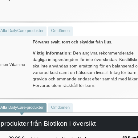
Alla DailyCare-produkter
Omdömen
Förvaras svalt, torrt och skyddat från ljus.
Viktig information:
Den angivna rekommenderade
dagliga intagsmängden får inte överskridas. Kosttillsko
Women Vitamine
ska inte användas som ersättning för en balanserad 
varierad kost samt en hälsosam livsstil. Intag för barn,
gravida och ammande endast efter samråd med läkar
Förvaras utom räckhåll för barn.
Alla DailyCare-produkter
Omdömen
produkter från Biotikon i översikt
60 Kapsl