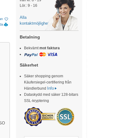
från kl. 8 - 19
Lör.: 9 - 16
Alla
tan
kontaktmöjligheter
ida
Betalning
Bekvämt
mot faktura
Säkerhet
Säker shopping genom
Käufersiegel-certifiering från
Info
Händlerbund
Dataskydd med säker 128-bitars
SSL-kryptering
ISO