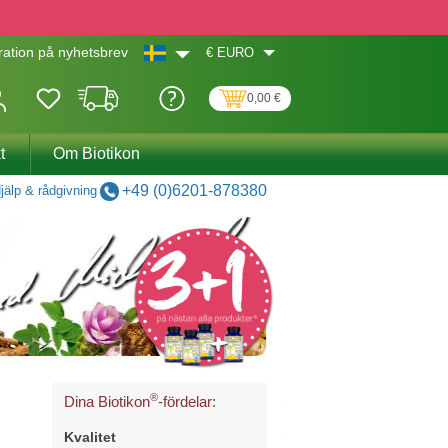
€
EURO
ation på nyhetsbrev
0,00 €
t
Om Biotikon
+49 (0)6201-878380
jälp & rådgivning
®
Dina Biotikon
-fördelar:
Kvalitet