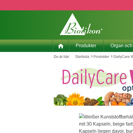
pa till huvudinnehåll
Hoppa till sökning
Hoppa till huvudnavigering
Produkter
Organ och
Du är här:
Startsida
Produkter
DailyCare 