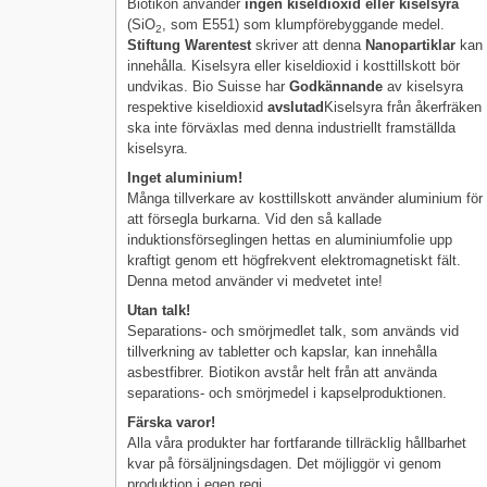
Biotikon använder
ingen kiseldioxid eller kiselsyra
(SiO
, som E551) som klumpförebyggande medel.
2
Stiftung Warentest
skriver att denna
Nanopartiklar
kan
innehålla. Kiselsyra eller kiseldioxid i kosttillskott bör
undvikas. Bio Suisse har
Godkännande
av kiselsyra
respektive kiseldioxid
avslutad
Kiselsyra från åkerfräken
ska inte förväxlas med denna industriellt framställda
kiselsyra.
Inget aluminium!
Många tillverkare av kosttillskott använder aluminium för
att försegla burkarna. Vid den så kallade
induktionsförseglingen hettas en aluminiumfolie upp
kraftigt genom ett högfrekvent elektromagnetiskt fält.
Denna metod använder vi medvetet inte!
Utan talk!
Separations- och smörjmedlet talk, som används vid
tillverkning av tabletter och kapslar, kan innehålla
asbestfibrer. Biotikon avstår helt från att använda
separations- och smörjmedel i kapselproduktionen.
Färska varor!
Alla våra produkter har fortfarande tillräcklig hållbarhet
kvar på försäljningsdagen. Det möjliggör vi genom
produktion i egen regi.