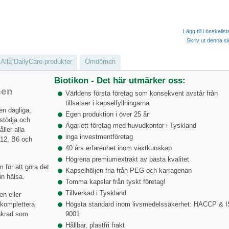
Lägg till i önskelis
Skriv ut denna s
Alla DailyCare-produkter
Omdömen
Biotikon - Det här utmärker oss:
nen
Världens första företag som konsekvent avstår från
tillsatser i kapselfyllningarna
en dagliga,
Egen produktion i över 25 år
 stödja och
Ägarlett företag med huvudkontor i Tyskland
ller alla
inga investmentföretag
B12, B6 och
40 års erfarenhet inom växtkunskap
Högrena premiumextrakt av bästa kvalitet
 för att göra det
Kapselhöljen fria från PEG och karragenan
in hälsa.
Tomma kapslar från tyskt företag!
Tillverkad i Tyskland
n eller
 komplettera
Högsta standard inom livsmedelssäkerhet: HACCP & 
säkrad som
9001
Hållbar, plastfri frakt