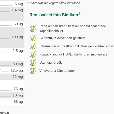
** tillverkat av vegetabilisk cellulosa
6 mg
1,4 mg
®
Ren kvalitet från Biotikon
50 µg
Rena ämnen utan tillsatser och fyllnadsmedel i
kapselinnehållet
200 µg
Glutenfri, laktosfri och gelatinfri
Information om restkontroll: Vänligen kontakta oss
2,5 µg
Förpackning av HDPE, därför utan mjukgörare
Utan djurförsök
80 mg
*
12,5 µg
Vi levererar färska varor
12 mg
75 µg
10 mg
55 µg
rdning