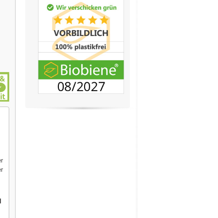
er
er
l