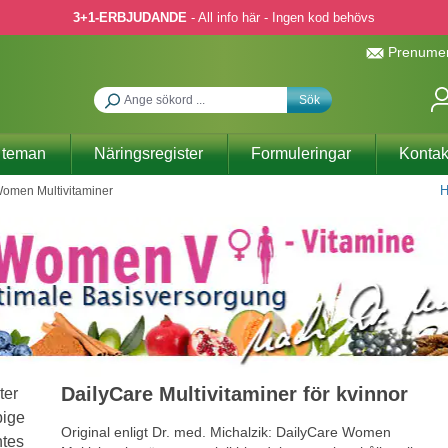
3+1-ERBJUDANDE
- All info här - Ingen kod behövs
Prenumer
Sök
 teman
Näringsregister
Formuleringar
Kontak
H
Women Multivitaminer
DailyCare Multivitaminer för kvinnor
Original enligt Dr. med. Michalzik: DailyCare Women