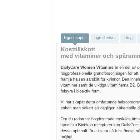
Egenskaper
Ingredienser
Intag
Kosttillskott
med vitaminer och spåräm
DailyCare Women Vitamine
är en del av d
högprofessionella grundförsörjningen för att
främja hälsan särskilt för kvinnor. Den innehå
vitaminer samt de viktiga vitaminerna B2, 
folsyra i bioaktiv form.
Vi har skapat detta omfattande hälsoprogram
enkelt men säkert att dagligen säkerställa d
Om du redan tar högdoserade enskilda ämne
specifika Biotikon-recepturer kan DailyCare
dessa optimalt för att vara så fullständigt 
möjligt.