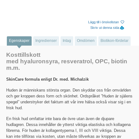
Lägg till i önskelistan
Skriv ut denna sida
Egenskaper
Ingredienser
Intag
Omdömen
Biotikon-fördelar
Kosttillskott
med hyaluronsyra, resveratrol, OPC, biotin
m.m.
SkinCare formula enligt Dr. med. Michalzik
Huden är människans största organ. Den skyddar oss från omvärlden
och ger kroppen dess form och skönhet. Ordspråket ”Huden är själens
spegel” understryker det faktum att vår inre hälsa också visar sig i en
frisk hud.
En frisk hud omfattar inte bara de övre utan även de djupare
hudlagren. Dessa innehåller de ytterst viktiga elastiska och kollagena
fibrerna. För huden är kollagentyperna I, III och VIII viktiga. Dessa
kan inte tillföras via kosten, utan måste tillverkas av kroppen av