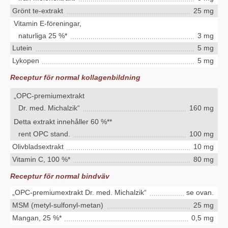
Grönt te-extrakt
25 mg
Vitamin E-föreningar,
naturliga 25 %*
3 mg
Lutein
5 mg
Lykopen
5 mg
Receptur för normal kollagenbildning
„OPC-premiumextrakt
Dr. med. Michalzik“
160 mg
Detta extrakt innehåller 60 %**
rent OPC stand.
100 mg
Olivbladsextrakt
10 mg
Vitamin C, 100 %*
80 mg
Receptur för normal bindväv
„OPC-premiumextrakt Dr. med. Michalzik“
se ovan.
MSM (metyl-sulfonyl-metan)
25 mg
Mangan, 25 %*
0,5 mg