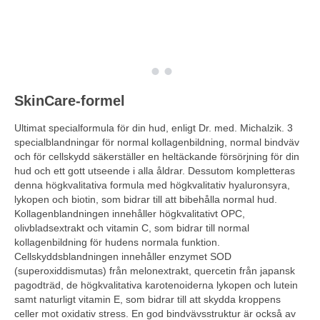
SkinCare-formel
Ultimat specialformula för din hud, enligt Dr. med. Michalzik. 3
specialblandningar för normal kollagenbildning, normal bindväv
och för cellskydd säkerställer en heltäckande försörjning för din
hud och ett gott utseende i alla åldrar. Dessutom kompletteras
denna högkvalitativa formula med högkvalitativ hyaluronsyra,
lykopen och biotin, som bidrar till att bibehålla normal hud.
Kollagenblandningen innehåller högkvalitativt OPC,
olivbladsextrakt och vitamin C, som bidrar till normal
kollagenbildning för hudens normala funktion.
Cellskyddsblandningen innehåller enzymet SOD
(superoxiddismutas) från melonextrakt, quercetin från japansk
pagodträd, de högkvalitativa karotenoiderna lykopen och lutein
samt naturligt vitamin E, som bidrar till att skydda kroppens
celler mot oxidativ stress. En god bindvävsstruktur är också av