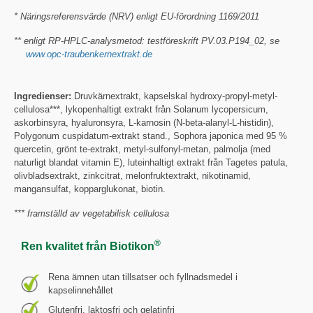
* Näringsreferensvärde (NRV) enligt EU-förordning 1169/2011
** enligt RP-HPLC-analysmetod: testföreskrift PV.03.P194_02, se
www.opc-traubenkernextrakt.de
Ingredienser:
Druvkärnextrakt, kapselskal hydroxy-propyl-metyl-
cellulosa***, lykopenhaltigt extrakt från Solanum lycopersicum,
askorbinsyra, hyaluronsyra, L-karnosin (N-beta-alanyl-L-histidin),
Polygonum cuspidatum-extrakt stand., Sophora japonica med 95 %
quercetin, grönt te-extrakt, metyl-sulfonyl-metan, palmolja (med
naturligt blandat vitamin E), luteinhaltigt extrakt från Tagetes patula,
olivbladsextrakt, zinkcitrat, melonfruktextrakt, nikotinamid,
mangansulfat, kopparglukonat, biotin.
*** framställd av vegetabilisk cellulosa
®
Ren kvalitet från Biotikon
Rena ämnen utan tillsatser och fyllnadsmedel i
kapselinnehållet
Glutenfri, laktosfri och gelatinfri