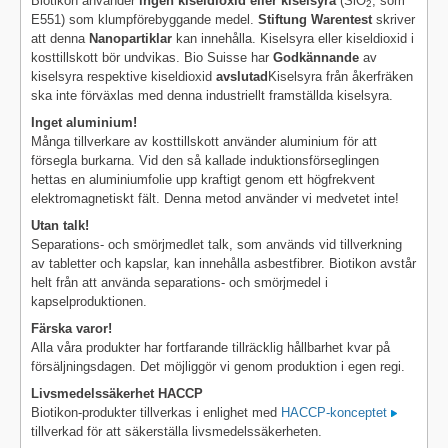
Biotikon använder
ingen kiseldioxid eller kiselsyra
(SiO
, som
2
E551) som klumpförebyggande medel.
Stiftung Warentest
skriver
att denna
Nanopartiklar
kan innehålla. Kiselsyra eller kiseldioxid i
kosttillskott bör undvikas. Bio Suisse har
Godkännande
av
kiselsyra respektive kiseldioxid
avslutad
Kiselsyra från åkerfräken
ska inte förväxlas med denna industriellt framställda kiselsyra.
Inget aluminium!
Många tillverkare av kosttillskott använder aluminium för att
försegla burkarna. Vid den så kallade induktionsförseglingen
hettas en aluminiumfolie upp kraftigt genom ett högfrekvent
elektromagnetiskt fält. Denna metod använder vi medvetet inte!
Utan talk!
Separations- och smörjmedlet talk, som används vid tillverkning
av tabletter och kapslar, kan innehålla asbestfibrer. Biotikon avstår
helt från att använda separations- och smörjmedel i
kapselproduktionen.
Färska varor!
Alla våra produkter har fortfarande tillräcklig hållbarhet kvar på
försäljningsdagen. Det möjliggör vi genom produktion i egen regi.
Livsmedelssäkerhet HACCP
Biotikon-produkter tillverkas i enlighet med
HACCP-konceptet
tillverkad för att säkerställa livsmedelssäkerheten.