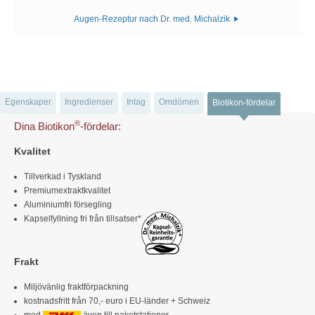
Augen-Rezeptur nach Dr. med. Michalzik
Egenskaper
Ingredienser
Intag
Omdömen
Biotikon-fördelar
®
Dina Biotikon
-fördelar:
Kvalitet
Tillverkad i Tyskland
Premiumextraktkvalitet
Aluminiumfri försegling
Kapselfyllning fri från tillsatser*
Frakt
Miljövänlig fraktförpackning
kostnadsfritt från 70,- euro i EU-länder + Schweiz
med
även till paketstationer,