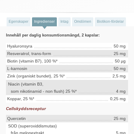
Egenskaper
Ingredienser
Intag
Omdömen
Biotikon-fördelar
Innehåll per daglig konsumtionsmängd, 2 kapslar:
Hyaluronsyra
50 mg
Resveratrol, trans-form
25 mg
Biotin (vitamin B7), 100 %*
50 µg
L-karnosin
50 mg
Zink (organiskt bundet), 25 %*
2,5 mg
Niacin (vitamin B3,
som nikotinamid - non flush) 25 %*
4 mg
Koppar, 25 %*
0,25 mg
Cellskyddsreceptur
Quercetin
25 mg
SOD (superoxiddismutas)
från melonextrakt
5 mg