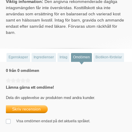
Viktig information:
Den angivna rekommenderade dagliga
intagsmängden får inte överskridas. Kosttillskott ska inte
användas som ersättning för en balanserad och varierad kost
samt en hälsosam livsstil. Intag för barn, gravida och ammande
endast efter samråd med läkare. Förvaras utom räckhåll för
barn.
Egenskaper
Ingredienser
Intag
Omdömen
Biotikon-fördelar
0 från 0 omdömen
Genomsnittligt betyg på 0 av 5 stjärnor
Lämna gärna ett omdöme!
Dela din upplevelse av produkten med andra kunder.
Skriv recension
Visa omdömen endast på det aktuella språket.