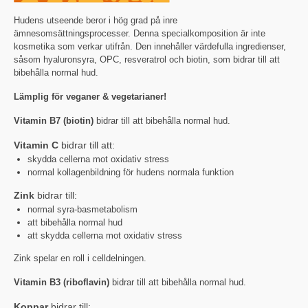
Hudens utseende beror i hög grad på inre
ämnesomsättningsprocesser. Denna specialkomposition är inte
kosmetika som verkar utifrån. Den innehåller värdefulla ingredienser,
såsom hyaluronsyra, OPC, resveratrol och biotin, som bidrar till att
bibehålla normal hud.
Lämplig för veganer & vegetarianer!
Vitamin B7 (biotin)
bidrar till att bibehålla normal hud.
Vitamin C
bidrar till att:
skydda cellerna mot oxidativ stress
normal kollagenbildning för hudens normala funktion
Zink
bidrar till:
normal syra-basmetabolism
att bibehålla normal hud
att skydda cellerna mot oxidativ stress
Zink spelar en roll i celldelningen.
Vitamin B3 (riboflavin)
bidrar till att bibehålla normal hud.
Koppar
bidrar till: