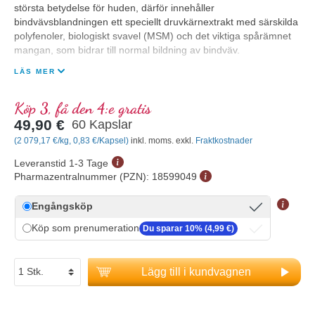
största betydelse för huden, därför innehåller
bindvävsblandningen ett speciellt druvkärnextrakt med särskilda
polyfenoler, biologiskt svavel (MSM) och det viktiga spårämnet
mangan, som bidrar till normal bildning av bindväv.
LÄS MER
Köp 3, få den 4:e gratis
49,90 €
60 Kapslar
(2 079,17 €/kg, 0,83 €/Kapsel)
inkl. moms. exkl.
Fraktkostnader
Leveranstid 1-3 Tage
Pharmazentralnummer (PZN):
18599049
Engångsköp
Köp som prenumeration
Du sparar 10% (4,99 €)
Lägg till i kundvagnen