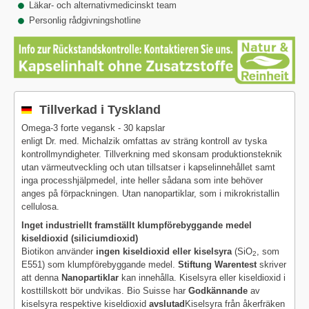
Läkar- och alternativmedicinskt team
Personlig rådgivningshotline
Tillverkad i Tyskland
Omega-3 forte vegansk - 30 kapslar
enligt Dr. med. Michalzik omfattas av sträng kontroll av tyska
kontrollmyndigheter. Tillverkning med skonsam produktionsteknik
utan värmeutveckling och utan tillsatser i kapselinnehållet samt
inga processhjälpmedel, inte heller sådana som inte behöver
anges på förpackningen. Utan nanopartiklar, som i mikrokristallin
cellulosa.
Inget industriellt framställt klumpförebyggande medel
kiseldioxid (siliciumdioxid)
Biotikon använder
ingen kiseldioxid eller kiselsyra
(SiO
, som
2
E551) som klumpförebyggande medel.
Stiftung Warentest
skriver
att denna
Nanopartiklar
kan innehålla. Kiselsyra eller kiseldioxid i
kosttillskott bör undvikas. Bio Suisse har
Godkännande
av
kiselsyra respektive kiseldioxid
avslutad
Kiselsyra från åkerfräken