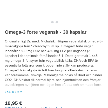
Omega-3 forte vegansk - 30 kapslar
Original enligt Dr. med. Michalzik: Högren vegetabilisk omega-3-
mikroalgolja från Schizochytrium sp. Omega-3 forte vegan
innehåller 860 mg DHA och 436 mg EPA per dagsdos (2
kapslar) i det optimala förhållandet 3:1. Detta ger totalt 1.448
mg omega-3-fettsyror från vegetabilisk källa. DHA och EPA är
essentiella fettsyror som kroppen inte själv kan producera.
Omega-3 från algolja är fritt från tungmetallbelastningar som
kan förekomma i fiskolja. Mikroalgerna odlas hållbart och binder
CO2. DHA bidrar till normal hjärt- och hjärnfunktion och främjar
utvecklingen av hjärna och ögon hos ofödda och ammade barn.
LÄS MER
19,95 €