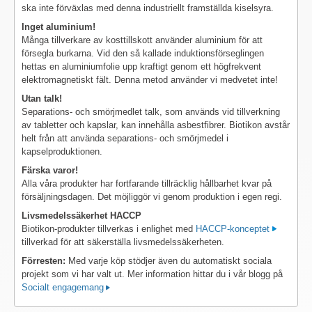
ska inte förväxlas med denna industriellt framställda kiselsyra.
Inget aluminium!
Många tillverkare av kosttillskott använder aluminium för att
försegla burkarna. Vid den så kallade induktionsförseglingen
hettas en aluminiumfolie upp kraftigt genom ett högfrekvent
elektromagnetiskt fält. Denna metod använder vi medvetet inte!
Utan talk!
Separations- och smörjmedlet talk, som används vid tillverkning
av tabletter och kapslar, kan innehålla asbestfibrer. Biotikon avstår
helt från att använda separations- och smörjmedel i
kapselproduktionen.
Färska varor!
Alla våra produkter har fortfarande tillräcklig hållbarhet kvar på
försäljningsdagen. Det möjliggör vi genom produktion i egen regi.
Livsmedelssäkerhet HACCP
Biotikon-produkter tillverkas i enlighet med
HACCP-konceptet
tillverkad för att säkerställa livsmedelssäkerheten.
Förresten:
Med varje köp stödjer även du automatiskt sociala
projekt som vi har valt ut. Mer information hittar du i vår blogg på
Socialt engagemang