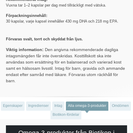
Vuxna tar 1–2 kapslar per dag med tillräckligt med vätska.
Förpackningsinnehåll:
30 kapslar, varje kapsel innehåller 430 mg DHA och 218 mg EPA.
Förvaras svalt, torrt och skyddat från ljus.
Viktig information:
Den angivna rekommenderade dagliga
intagsmängden får inte överskridas. Kosttillskott ska inte
användas som ersättning för en balanserad och varierad kost
samt en hälsosam livsstil. Intag för barn, gravida och ammande
endast efter samråd med läkare. Förvaras utom räckhåll för
barn.
Egenskaper
Ingredienser
Intag
Alla omega-3-produkter
Omdömen
Biotikon-fördelar
Omega-3-produkter från Biotikon i