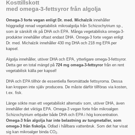
Kosttillskott
med omega-3-fettsyror från algolja
Omega-3 forte vegan enligt Dr. med. Michalzik
innehåller
höggradigt renad vegetabilisk mikroalgolja från Schizochytrium sp.,
som är särskilt rik på DHA och EPA. Många vegetabiliska omega-3-
produkter innehåller oftast endast DHA. Omega-3 forte vegan enligt
Dr. med. Michalzik innehåller 430 mg DHA och 218 mg EPA per
kapsel.
Algolja innehåller, utöver DHA och EPA, ytterligare omega-3-fettsyror.
Detta ger en total mängd på
724 mg omega-3-fettsyror
från en rent
vegetabilisk källa per kapsel!
DHA och EPA tillhör de essentiella fleromättade fettsyrorna. Dessa
kan kroppen inte själv producera. De måste därför tillföras via kosten,
t.ex. fisk.
Länge sökte man ett vegetabiliskt alternativ som, utöver DHA, även
innehåller det viktiga EPA. Omega-3 vegan forte från mikroalgen
Schizochytrium erbjuder både DHA och EPA i hög koncentration.
Omega-3 från algolja har inte belastning av tungmetaller, som
omega-3 från fiskolja.
Odlad i hållbara vattenbruk. Som det har visat
sig kan mikroalger binda CO
.
2