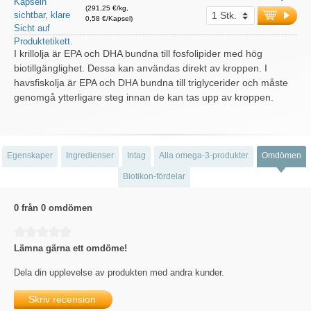
(291,25 €/kg,
0,58 €/Kapsel)
I krillolja är EPA och DHA bundna till fosfolipider med hög
biotillgänglighet. Dessa kan användas direkt av kroppen. I
havsfiskolja är EPA och DHA bundna till triglycerider och måste
genomgå ytterligare steg innan de kan tas upp av kroppen.
Egenskaper
Ingredienser
Intag
Alla omega-3-produkter
Omdömen
Biotikon-fördelar
0 från 0 omdömen
Genomsnittligt betyg på 0 av 5 stjärnor
Lämna gärna ett omdöme!
Dela din upplevelse av produkten med andra kunder.
Skriv recension