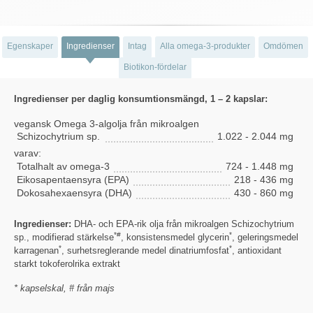
Egenskaper
Ingredienser
Intag
Alla omega-3-produkter
Omdömen
Biotikon-fördelar
Ingredienser per daglig konsumtionsmängd, 1 – 2 kapslar:
vegansk Omega 3-algolja från mikroalgen
Schizochytrium sp.
1.022 - 2.044 mg
varav:
Totalhalt av omega-3
724 - 1.448 mg
Eikosapentaensyra (EPA)
218 - 436 mg
Dokosahexaensyra (DHA)
430 - 860 mg
Ingredienser:
DHA- och EPA-rik olja från mikroalgen Schizochytrium
*#
*
sp., modifierad stärkelse
, konsistensmedel glycerin
, geleringsmedel
*
*
karragenan
, surhetsreglerande medel dinatriumfosfat
, antioxidant
starkt tokoferolrika extrakt
* kapselskal, # från majs