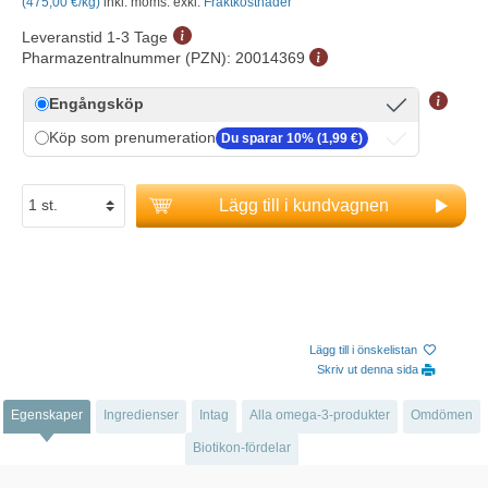
(475,00 €/kg)
inkl. moms. exkl.
Fraktkostnader
Leveranstid 1-3 Tage
Pharmazentralnummer (PZN):
20014369
Engångsköp
Köp som prenumeration
Du sparar 10% (1,99 €)
Lägg till i kundvagnen
Lägg till i önskelistan
Skriv ut denna sida
Egenskaper
Ingredienser
Intag
Alla omega-3-produkter
Omdömen
Biotikon-fördelar