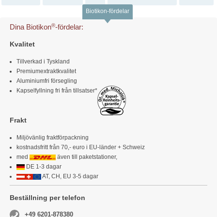
Biotikon-fördelar
®
Dina Biotikon
-fördelar:
Kvalitet
Tillverkad i Tyskland
Premiumextraktkvalitet
Aluminiumfri försegling
Kapselfyllning fri från tillsatser*
Frakt
Miljövänlig fraktförpackning
kostnadsfritt från 70,- euro i EU-länder + Schweiz
med
även till paketstationer,
DE 1-3 dagar
AT, CH, EU 3-5 dagar
Beställning per telefon
+49 6201-878380