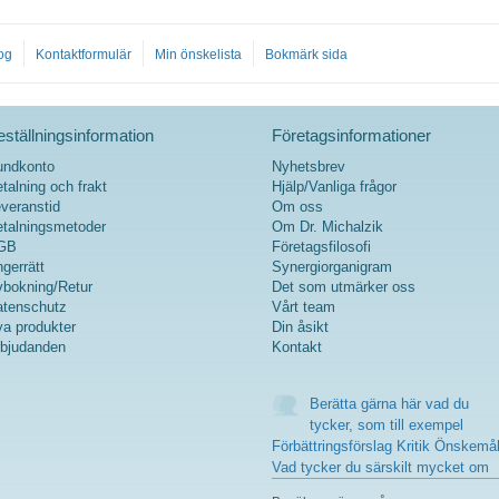
og
Kontaktformulär
Min önskelista
Bokmärk sida
ställningsinformation
Företagsinformationer
undkonto
Nyhetsbrev
talning och frakt
Hjälp/Vanliga frågor
veranstid
Om oss
talningsmetoder
Om Dr. Michalzik
GB
Företagsfilosofi
gerrätt
Synergiorganigram
bokning/Retur
Det som utmärker oss
tenschutz
Vårt team
a produkter
Din åsikt
bjudanden
Kontakt
Berätta gärna här vad du
tycker, som till exempel
Förbättringsförslag Kritik Önskemå
Vad tycker du särskilt mycket om