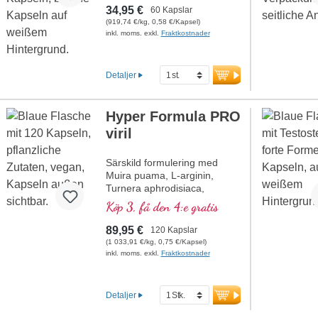
extrakt är rikt på värdefulla
34,95 €
60 Kapslar
innehållsämnen och fritt från
(919,74 €/kg, 0,58 €/Kapsel)
tillsatser. Förseglingen är
inkl. moms. exkl.
Fraktkostnader
aluminiumfri.
mer information om
Reishi Ling Zhi
Detaljer
Hyper Formula PRO
viril
Särskild formulering med
Muira puama, L-arginin,
Turnera aphrodisiaca,
Cordyceps och organiskt
Köp 3, få den 4:e gratis
bundet zink, som bidrar till att
bibehålla normal fertilitet och
89,95 €
120 Kapslar
en normal testosteronnivå i
(1 033,91 €/kg, 0,75 €/Kapsel)
blodet.
inkl. moms. exkl.
Fraktkostnader
Detaljer