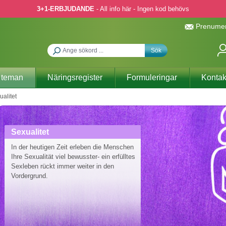
3+1-ERBJUDANDE
- All info här - Ingen kod behövs
Prenumer
Sök
 teman
Näringsregister
Formuleringar
Kontak
ualitet
Sexualitet
In der heutigen Zeit erleben die Menschen
Ihre Sexualität viel bewusster- ein erfülltes
Sexleben rückt immer weiter in den
Vordergrund.