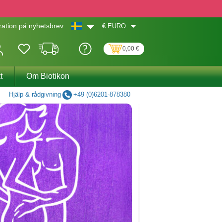
€
EURO
ation på nyhetsbrev
0,00 €
t
Om Biotikon
Hjälp & rådgivning
+49 (0)6201-878380