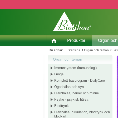
pa till huvudinnehåll
Hoppa till sökning
Hoppa till huvudnavigering
Produkter
Organ och
Du är här:
Startsida
Organ och teman
Sex
Organ och teman
Immunsystem (immunologi)
Lunga
Komplett basprogram - DailyCare
Ögonhälsa och syn
Hjärnhälsa, nerver och minne
Psyke - psykisk hälsa
Blodtryck
Hjärthälsa, cirkulation, blodtryck och
blodkärl