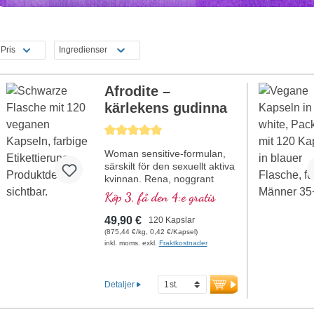
Pris
Ingredienser
Afrodite –
kärlekens gudinna
Genomsnittligt betyg på 5 av 5 stjärnor
Woman sensitive-formulan,
särskilt för den sexuellt aktiva
kvinnan. Rena, noggrant
sammansatta naturliga
Köp 3, få den 4:e gratis
ämnen för att stödja
kvinnligheten.
49,90 €
120 Kapslar
(875,44 €/kg, 0,42 €/Kapsel)
inkl. moms. exkl.
Fraktkostnader
Detaljer