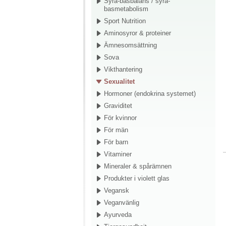
Syra-basbalans / syra-
basmetabolism
Sport Nutrition
Aminosyror & proteiner
Ämnesomsättning
Sova
Vikthantering
Sexualitet
Hormoner (endokrina systemet)
Graviditet
För kvinnor
För män
För barn
Vitaminer
Mineraler & spårämnen
Produkter i violett glas
Vegansk
Veganvänlig
Ayurveda