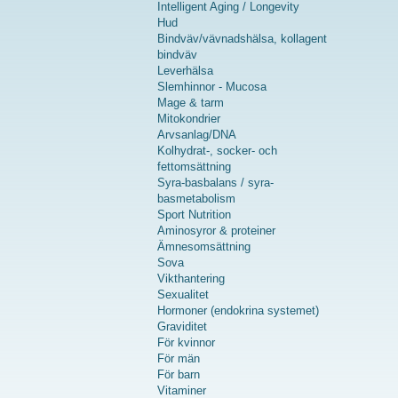
Intelligent Aging / Longevity
Hud
Bindväv/vävnadshälsa, kollagent
bindväv
Leverhälsa
Slemhinnor - Mucosa
Mage & tarm
Mitokondrier
Arvsanlag/DNA
Kolhydrat-, socker- och
fettomsättning
Syra-basbalans / syra-
basmetabolism
Sport Nutrition
Aminosyror & proteiner
Ämnesomsättning
Sova
Vikthantering
Sexualitet
Hormoner (endokrina systemet)
Graviditet
För kvinnor
För män
För barn
Vitaminer