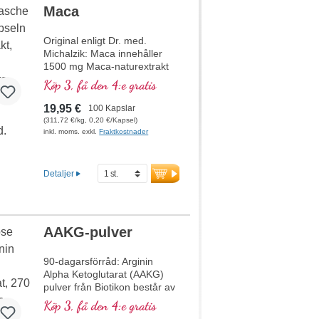
Maca
Original enligt Dr. med.
Michalzik: Maca innehåller
1500 mg Maca-naturextrakt
per dagsdos (3 kapslar).
Köp 3, få den 4:e gratis
Maca, även känd som
"peruansk ginseng", är en
19,95 €
100 Kapslar
kraftfull växt som traditionellt
(311,72 €/kg, 0,20 €/Kapsel)
används för sina
inkl. moms. exkl.
Fraktkostnader
energigivande och
balanserande egenskaper.
Maca är särskilt uppskattad
Detaljer
för att stödja fysisk och
mental vitalitet och är ett
idealiskt tillskott för alla som
söker naturliga sätt att
AAKG-pulver
förbättra sin
prestationsförmåga. Detta
högkvalitativa kosttillskott är
90-dagarsförråd: Arginin
fritt från tillsatser och
Alpha Ketoglutarat (AAKG)
tillverkas i Tyskland.
pulver från Biotikon består av
Förseglingen är aluminiumfri.
två viktiga komponenter: L-
Köp 3, få den 4:e gratis
mer information om Maca
arginin och alfa-ketoglutarat