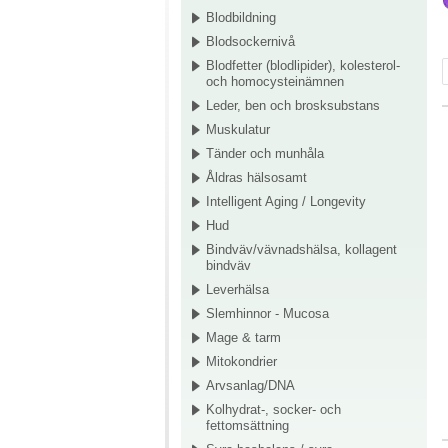
Blodbildning
Blodsockernivå
Blodfetter (blodlipider), kolesterol-
och homocysteinämnen
Leder, ben och brosksubstans
Muskulatur
Tänder och munhåla
Åldras hälsosamt
Intelligent Aging / Longevity
Hud
Bindväv/vävnadshälsa, kollagent
bindväv
Leverhälsa
Slemhinnor - Mucosa
Mage & tarm
Mitokondrier
Arvsanlag/DNA
Kolhydrat-, socker- och
fettomsättning