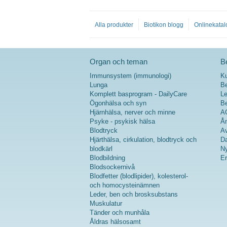
Alla produkter
Biotikon blogg
Onlinekatal
Organ och teman
Be
Immunsystem (immunologi)
K
Lunga
Be
Komplett basprogram - DailyCare
Le
Ögonhälsa och syn
Be
Hjärnhälsa, nerver och minne
A
Psyke - psykisk hälsa
Ån
Blodtryck
Av
Hjärthälsa, cirkulation, blodtryck och
Da
blodkärl
Ny
Blodbildning
Er
Blodsockernivå
Blodfetter (blodlipider), kolesterol-
och homocysteinämnen
Leder, ben och brosksubstans
Muskulatur
Tänder och munhåla
Åldras hälsosamt