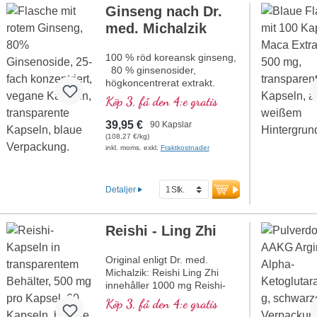
Ginseng nach Dr.
med. Michalzik
100 % röd koreansk ginseng,
80 % ginsenosider,
högkoncentrerat extrakt.
Köp 3, få den 4:e gratis
39,95 €
90 Kapslar
(108,27 €/kg)
inkl. moms. exkl.
Fraktkostnader
Detaljer
Reishi - Ling Zhi
Original enligt Dr. med.
Michalzik: Reishi Ling Zhi
innehåller 1000 mg Reishi-
naturextrakt per dagsdos (2
Köp 3, få den 4:e gratis
kapslar). Detta högkvalitativa