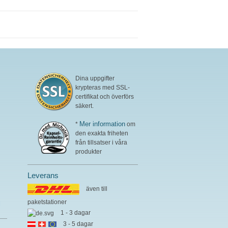
fermentering.
normal omsättning av
mer information om
kolhydrater, fettsyror och
AAKG
makronäringsämnen. Mycket
effektivt – originalet från
Biotikon sedan 23 år, från
egen produktion i Tyskland av
ett traditionsrikt
familjeföretag. Utan tillsatser,
Dina uppgifter
högrent och utvecklat av ett
krypteras med SSL-
läkarteam med hög expertis
certifikat och överförs
inom växtsubstanser samt
säkert.
makro- och
mikronäringsämnen, under
Mer information
*
om
ledning av Dr. med. Alexander
den exakta friheten
Michalzik.
från tillsatser i våra
produkter
Leverans
även till
paketstationer
l
1 - 3 dagar
3 - 5 dagar