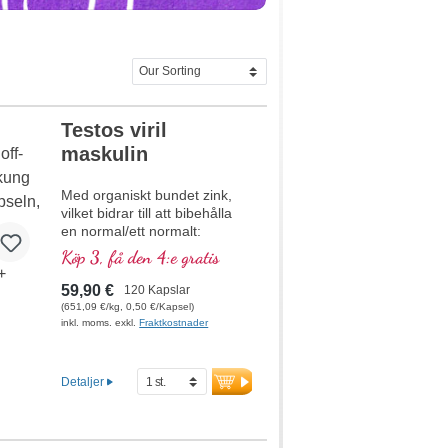
Testos viril
maskulin
Med organiskt bundet zink,
vilket bidrar till att bibehålla
en normal/ett normalt:
testosteronnivå i blodet,
Köp 3, få den 4:e gratis
fertilitet, proteinsyntes,
benstomme,
59,90 €
120 Kapslar
kolhydratmetabolism,
(651,09 €/kg, 0,50 €/Kapsel)
fettsyrametabolism, kognitiva
inkl. moms. exkl.
Fraktkostnader
funktioner, DNA-syntes.
Detaljer