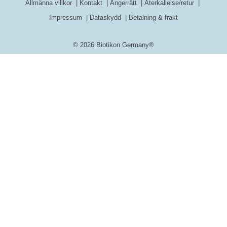
Allmänna villkor
Kontakt
Ångerrätt
Återkallelse/retur
Impressum
Dataskydd
Betalning & frakt
© 2026 Biotikon Germany®