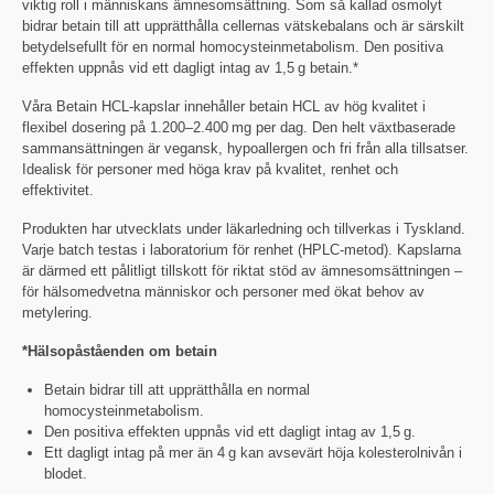
viktig roll i människans ämnesomsättning. Som så kallad osmolyt
bidrar betain till att upprätthålla cellernas vätskebalans och är särskilt
betydelsefullt för en normal homocysteinmetabolism. Den positiva
effekten uppnås vid ett dagligt intag av 1,5 g betain.*
Våra Betain HCL-kapslar innehåller betain HCL av hög kvalitet i
flexibel dosering på 1.200–2.400 mg per dag. Den helt växtbaserade
sammansättningen är vegansk, hypoallergen och fri från alla tillsatser.
Idealisk för personer med höga krav på kvalitet, renhet och
effektivitet.
Produkten har utvecklats under läkarledning och tillverkas i Tyskland.
Varje batch testas i laboratorium för renhet (HPLC-metod). Kapslarna
är därmed ett pålitligt tillskott för riktat stöd av ämnesomsättningen –
för hälsomedvetna människor och personer med ökat behov av
metylering.
*Hälsopåståenden om betain
Betain bidrar till att upprätthålla en normal
homocysteinmetabolism.
Den positiva effekten uppnås vid ett dagligt intag av 1,5 g.
Ett dagligt intag på mer än 4 g kan avsevärt höja kolesterolnivån i
blodet.