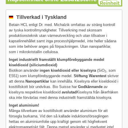
Tillverkad i Tyskland
Betain HCL enligt Dr. med. Michalzik omfattas av sträng kontroll
av tyska kontrollmyndigheter. Tillverkning med skonsam
produktionsteknik utan värmeutveckling och utan tillsatser i
kapselinnehållet samt inga processhjälpmedel, inte heller sådana
som inte behöver anges på förpackningen. Utan nanopartiklar,
som i mikrokristallin cellulosa.
Inget industriellt framställt klumpförebyggande medel
kiseldioxid (siliciumdioxid)
Biotikon använder
ingen kiseldioxid eller kiselsyra
(SiO
, som
2
E551) som klumpförebyggande medel.
Stiftung Warentest
skriver
att denna
Nanopartiklar
kan innehålla. Kiselsyra eller kiseldioxid i
kosttillskott bör undvikas. Bio Suisse har
Godkännande
av
kiselsyra respektive kiseldioxid
avslutad
Kiselsyra från åkerfräken
ska inte förväxlas med denna industriellt framställda kiselsyra.
Inget aluminium!
Många tillverkare av kosttillskott använder aluminium för att
försegla burkarna. Vid den så kallade induktionsförseglingen
hettas en aluminiumfolie upp kraftigt genom ett högfrekvent
elektromagnetiskt fält. Denna metod använder vi medvetet inte!