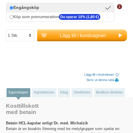
Engångsköp
Köp som prenumeration
Du sparar 10% (1,80 €)
Lägg till i kundvagnen
Lägg till i önskelistan
Skriv ut denna sida
Egenskaper
Ingredienser
Intag
Omdömen
Biotikon-fördelar
Kosttillskott
med betain
Betain HCL-kapslar enligt Dr. med. Michalzik
Betain är en bioaktiv förening med tre metylgrupper som spelar en