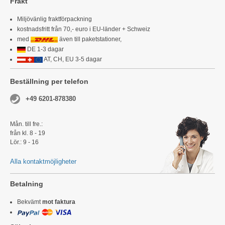
Frakt
Miljövänlig fraktförpackning
kostnadsfritt från 70,- euro i EU-länder + Schweiz
med
även till paketstationer,
DE 1-3 dagar
AT, CH, EU 3-5 dagar
Beställning per telefon
+49 6201-878380
Mån. till fre.:
från kl. 8 - 19
Lör.: 9 - 16
Alla kontaktmöjligheter
Betalning
Bekvämt
mot faktura