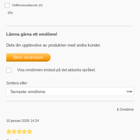
Otillfredsställande (0)
0%
Lämna gärna ett omdöme!
Dela din upplevelse av produkten med andra kunder.
Skriv recension
Visa omdömen endast på det aktuella språket.
Sortera efter
1
Omdöme
10 januari 2026 14:24
Recension med betyg på 5 av 5 stjärnor