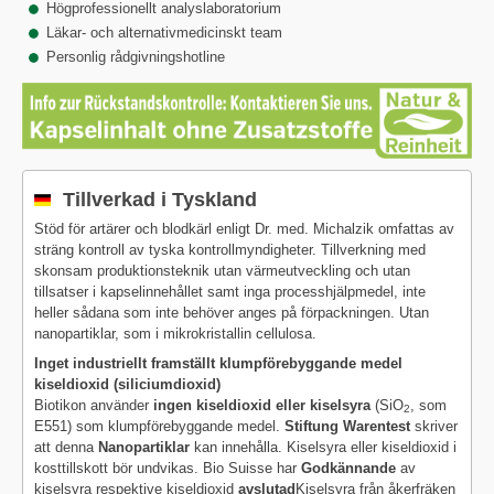
Högprofessionellt analyslaboratorium
Läkar- och alternativmedicinskt team
Personlig rådgivningshotline
Tillverkad i Tyskland
Stöd för artärer och blodkärl enligt Dr. med. Michalzik omfattas av
sträng kontroll av tyska kontrollmyndigheter. Tillverkning med
skonsam produktionsteknik utan värmeutveckling och utan
tillsatser i kapselinnehållet samt inga processhjälpmedel, inte
heller sådana som inte behöver anges på förpackningen. Utan
nanopartiklar, som i mikrokristallin cellulosa.
Inget industriellt framställt klumpförebyggande medel
kiseldioxid (siliciumdioxid)
Biotikon använder
ingen kiseldioxid eller kiselsyra
(SiO
, som
2
E551) som klumpförebyggande medel.
Stiftung Warentest
skriver
att denna
Nanopartiklar
kan innehålla. Kiselsyra eller kiseldioxid i
kosttillskott bör undvikas. Bio Suisse har
Godkännande
av
kiselsyra respektive kiseldioxid
avslutad
Kiselsyra från åkerfräken