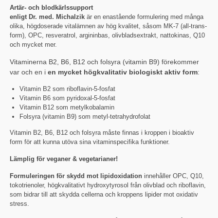
Artär- och blodkärlssupport
enligt Dr. med. Michalzik
är en enastående formulering med många
olika, högdoserade vitalämnen av hög kvalitet, såsom MK-7 (all-trans-
form), OPC, resveratrol, argininbas, olivbladsextrakt, nattokinas, Q10
och mycket mer.
Vitaminerna B2, B6, B12 och folsyra (vitamin B9) förekommer
var och en i
en mycket högkvalitativ biologiskt aktiv form
:
Vitamin B2 som riboflavin-5-fosfat
Vitamin B6 som pyridoxal-5-fosfat
Vitamin B12 som metylkobalamin
Folsyra (vitamin B9) som metyl-tetrahydrofolat
Vitamin B2, B6, B12 och folsyra måste finnas i kroppen i bioaktiv
form för att kunna utöva sina vitaminspecifika funktioner.
Lämplig för veganer & vegetarianer!
Formuleringen för skydd mot lipidoxidation
innehåller OPC, Q10,
tokotrienoler, högkvalitativt hydroxytyrosol från olivblad och riboflavin,
som bidrar till att skydda cellerna och kroppens lipider mot oxidativ
stress.