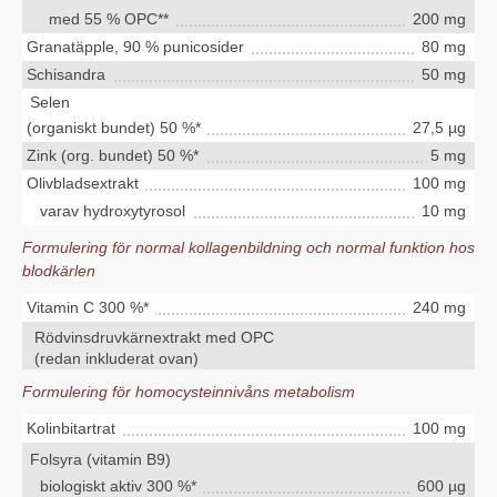
med 55 % OPC**
200 mg
Granatäpple, 90 % punicosider
80 mg
Schisandra
50 mg
Selen
(organiskt bundet) 50 %*
27,5 µg
Zink (org. bundet) 50 %*
5 mg
Olivbladsextrakt
100 mg
varav hydroxytyrosol
10 mg
Formulering för normal kollagenbildning och normal funktion hos
blodkärlen
Vitamin C 300 %*
240 mg
Rödvinsdruvkärnextrakt med OPC
(redan inkluderat ovan)
Formulering för homocysteinnivåns metabolism
Kolinbitartrat
100 mg
Folsyra (vitamin B9)
biologiskt aktiv 300 %*
600 µg