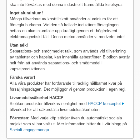
ska inte förväxlas med denna industriellt framställda kiselsyra.
Inget aluminium!
Många tillverkare av kosttillskott använder aluminium för att
försegla burkarna. Vid den så kallade induktionsförseglingen
hettas en aluminiumfolie upp kraftigt genom ett högfrekvent
elektromagnetiskt fält. Denna metod använder vi medvetet inte!
Utan talk!
Separations- och smörjmedlet talk, som används vid tillverkning
av tabletter och kapslar, kan innehålla asbestfibrer. Biotikon avstår
helt från att använda separations- och smörjmedel i
kapselproduktionen.
Färska varor!
Alla våra produkter har fortfarande tillräcklig hållbarhet kvar på
försäljningsdagen. Det möjliggör vi genom produktion i egen regi.
Livsmedelssäkerhet HACCP
Biotikon-produkter tillverkas i enlighet med
HACCP-konceptet
tillverkad för att säkerställa livsmedelssäkerheten.
Förresten:
Med varje köp stödjer även du automatiskt sociala
projekt som vi har valt ut. Mer information hittar du i vår blogg på
Socialt engagemang