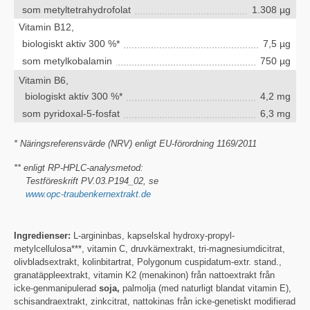
som metyltetrahydrofolat
1.308 µg
Vitamin B12,
biologiskt aktiv 300 %*
7,5 µg
som metylkobalamin
750 µg
Vitamin B6,
biologiskt aktiv 300 %*
4,2 mg
som pyridoxal-5-fosfat
6,3 mg
* Näringsreferensvärde (NRV) enligt EU-förordning 1169/2011
** enligt RP-HPLC-analysmetod:
Testföreskrift PV.03.P194_02, se
www.opc-traubenkernextrakt.de
Ingredienser:
L-argininbas, kapselskal hydroxy-propyl-
metylcellulosa***, vitamin C, druvkärnextrakt, tri-magnesiumdicitrat,
olivbladsextrakt, kolinbitartrat, Polygonum cuspidatum-extr. stand.,
granatäppleextrakt, vitamin K2 (menakinon) från nattoextrakt från
icke-genmanipulerad
soja,
palmolja (med naturligt blandat vitamin E),
schisandraextrakt, zinkcitrat, nattokinas från icke-genetiskt modifierad