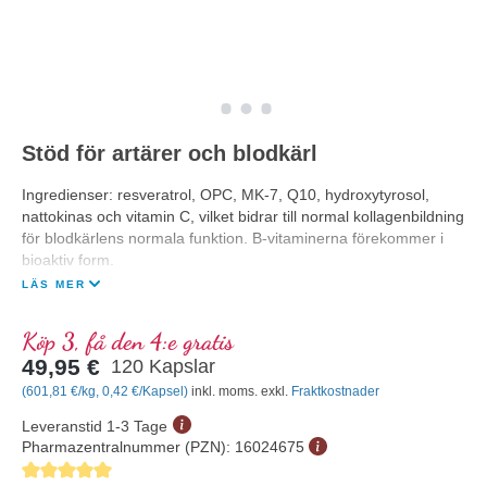
Stöd för artärer och blodkärl
Ingredienser: resveratrol, OPC, MK-7, Q10, hydroxytyrosol,
nattokinas och vitamin C, vilket bidrar till normal kollagenbildning
för blodkärlens normala funktion. B-vitaminerna förekommer i
bioaktiv form.
LÄS MER
Köp 3, få den 4:e gratis
49,95 €
120 Kapslar
(601,81 €/kg, 0,42 €/Kapsel)
inkl. moms. exkl.
Fraktkostnader
Leveranstid 1-3 Tage
Pharmazentralnummer (PZN):
16024675
Genomsnittligt betyg på 5 av 5 stjärnor