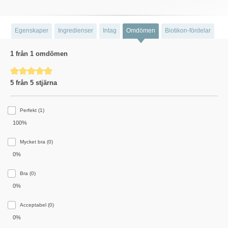
Egenskaper
Ingredienser
Intag
Omdömen
Biotikon-fördelar
1 från 1 omdömen
Genomsnittligt betyg på 5 av 5 stjärnor
5 från 5 stjärna
Perfekt (1)
100%
Mycket bra (0)
0%
Bra (0)
0%
Acceptabel (0)
0%