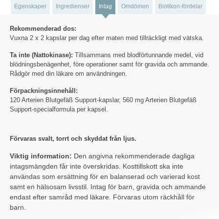
Egenskaper
Ingredienser
Intag
Omdömen
Biotikon-fördelar
Rekommenderad dos:
Vuxna 2 x 2 kapslar per dag efter maten med tillräckligt med vätska.
Ta inte (Nattokinase):
Tillsammans med blodförtunnande medel, vid
blödningsbenägenhet, före operationer samt för gravida och ammande.
Rådgör med din läkare om användningen.
Förpackningsinnehåll:
120 Arterien Blutgefäß Support-kapslar, 560 mg Arterien Blutgefäß
Support-specialformula per kapsel.
Förvaras svalt, torrt och skyddat från ljus.
Viktig information:
Den angivna rekommenderade dagliga
intagsmängden får inte överskridas. Kosttillskott ska inte
användas som ersättning för en balanserad och varierad kost
samt en hälsosam livsstil. Intag för barn, gravida och ammande
endast efter samråd med läkare. Förvaras utom räckhåll för
barn.