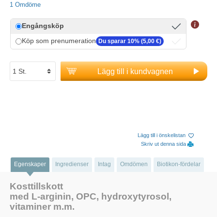
1 Omdöme
Engångsköp
Köp som prenumeration
Du sparar 10% (5,00 €)
Lägg till i kundvagnen
Lägg till i önskelistan
Skriv ut denna sida
Egenskaper
Ingredienser
Intag
Omdömen
Biotikon-fördelar
Kosttillskott
med L-arginin, OPC, hydroxytyrosol,
vitaminer m.m.