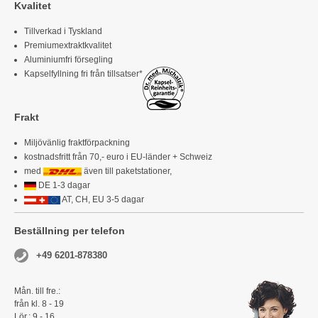
Kvalitet
Tillverkad i Tyskland
Premiumextraktkvalitet
Aluminiumfri försegling
Kapselfyllning fri från tillsatser*
Frakt
Miljövänlig fraktförpackning
kostnadsfritt från 70,- euro i EU-länder + Schweiz
med
även till paketstationer,
DE 1-3 dagar
AT, CH, EU 3-5 dagar
Beställning per telefon
+49 6201-878380
Mån. till fre.:
från kl. 8 - 19
Lör.: 9 - 16