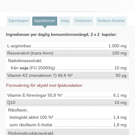
Egenskaper
Ingredienser
Intag
Omdömen
Biotikon-fördelar
Ingredienser per daglig konsumtionsmängd, 2 x 2 kapslar:
L-argininbas
1.000 mg
Resveratrol (trans-form)
100 mg
Nattokinasextrakt
från
soja
(FU 25000/g)
15 mg
Vitamin K2 (menakinon 7) 66,6 %*
50 µg
Formulering för skydd mot lipidoxidation
Vitamin E-föreningar 50,8 %*
6,1 mg
Q10
10 mg
Riboflavin,
biologiskt aktivt 100 %*
1,4 mg
som riboflavin-5-fosfat
1,8 mg
Rödvinsdruvkärnextrakt