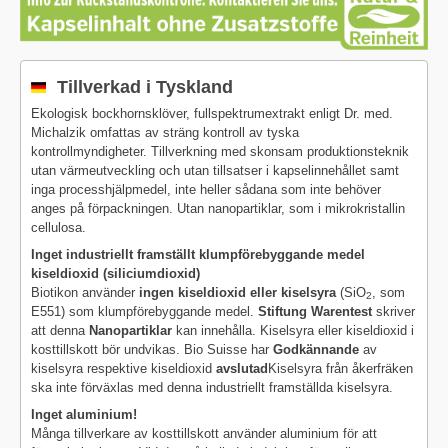
Tillverkad i Tyskland
Ekologisk bockhornsklöver, fullspektrumextrakt enligt Dr. med.
Michalzik omfattas av sträng kontroll av tyska
kontrollmyndigheter. Tillverkning med skonsam produktionsteknik
utan värmeutveckling och utan tillsatser i kapselinnehållet samt
inga processhjälpmedel, inte heller sådana som inte behöver
anges på förpackningen. Utan nanopartiklar, som i mikrokristallin
cellulosa.
Inget industriellt framställt klumpförebyggande medel
kiseldioxid (siliciumdioxid)
Biotikon använder
ingen kiseldioxid eller kiselsyra
(SiO
, som
2
E551) som klumpförebyggande medel.
Stiftung Warentest
skriver
att denna
Nanopartiklar
kan innehålla. Kiselsyra eller kiseldioxid i
kosttillskott bör undvikas. Bio Suisse har
Godkännande
av
kiselsyra respektive kiseldioxid
avslutad
Kiselsyra från åkerfräken
ska inte förväxlas med denna industriellt framställda kiselsyra.
Inget aluminium!
Många tillverkare av kosttillskott använder aluminium för att