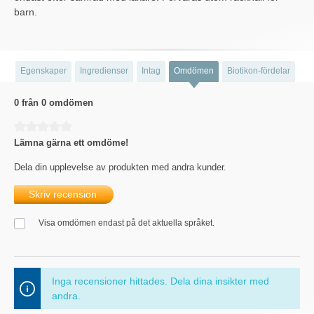
barn.
Egenskaper
Ingredienser
Intag
Omdömen
Biotikon-fördelar
0 från 0 omdömen
Genomsnittligt betyg på 0 av 5 stjärnor
Lämna gärna ett omdöme!
Dela din upplevelse av produkten med andra kunder.
Skriv recension
Visa omdömen endast på det aktuella språket.
Inga recensioner hittades. Dela dina insikter med
andra.