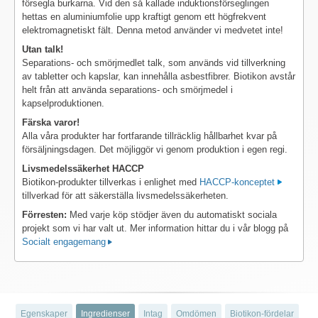
försegla burkarna. Vid den så kallade induktionsförseglingen
hettas en aluminiumfolie upp kraftigt genom ett högfrekvent
elektromagnetiskt fält. Denna metod använder vi medvetet inte!
Utan talk!
Separations- och smörjmedlet talk, som används vid tillverkning
av tabletter och kapslar, kan innehålla asbestfibrer. Biotikon avstår
helt från att använda separations- och smörjmedel i
kapselproduktionen.
Färska varor!
Alla våra produkter har fortfarande tillräcklig hållbarhet kvar på
försäljningsdagen. Det möjliggör vi genom produktion i egen regi.
Livsmedelssäkerhet HACCP
Biotikon-produkter tillverkas i enlighet med
HACCP-konceptet
tillverkad för att säkerställa livsmedelssäkerheten.
Förresten:
Med varje köp stödjer även du automatiskt sociala
projekt som vi har valt ut. Mer information hittar du i vår blogg på
Socialt engagemang
Egenskaper
Ingredienser
Intag
Omdömen
Biotikon-fördelar