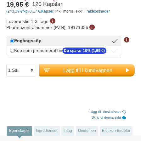
19,95 €
120 Kapslar
(243,29 €/kg, 0,17 €/Kapsel)
inkl. moms. exkl.
Fraktkostnader
Leveranstid 1-3 Tage
Pharmazentralnummer (PZN):
19171336
Engångsköp
Köp som prenumeration
Du sparar 10% (1,99 €)
Lägg till i kundvagnen
Lägg till i önskelistan
Skriv ut denna sida
Egenskaper
Ingredienser
Intag
Omdömen
Biotikon-fördelar