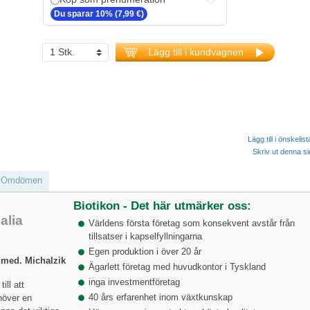
Du sparar 10% (7,99 €)
Lägg till i kundvagnen
Lägg till i önskelis
Skriv ut denna s
Omdömen
Biotikon - Det här utmärker oss:
alia
Världens första företag som konsekvent avstår från
tillsatser i kapselfyllningarna
Egen produktion i över 20 år
 med. Michalzik
Ägarlett företag med huvudkontor i Tyskland
inga investmentföretag
ill att
40 års erfarenhet inom växtkunskap
ehöver en