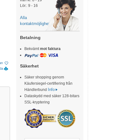
från kl. 8 - 19
Lör.: 9 - 16
Alla
kontaktmöjligheter
Betalning
Bekvämt
mot faktura
tan
Säkerhet
ida
Säker shopping genom
Käufersiegel-certifiering från
Info
Händlerbund
Dataskydd med säker 128-bitars
SSL-kryptering