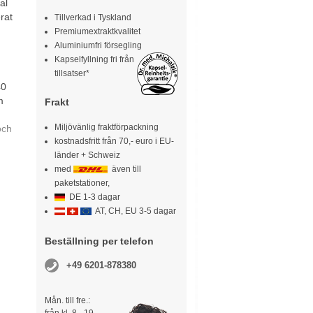
al
rat
Tillverkad i Tyskland
Premiumextraktkvalitet
Aluminiumfri försegling
Kapselfyllning fri från
tillsatser*
40
m
Frakt
Miljövänlig fraktförpackning
och
kostnadsfritt från 70,- euro i EU-
länder + Schweiz
med
även till
paketstationer,
DE 1-3 dagar
AT, CH, EU 3-5 dagar
Beställning per telefon
+49 6201-878380
Mån. till fre.: