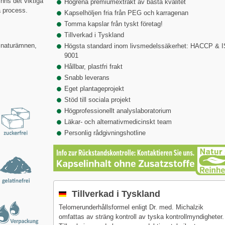
nns det viktiga
Högrena premiumextrakt av bästa kvalitet
a process.
Kapselhöljen fria från PEG och karragenan
Tomma kapslar från tyskt företag!
Tillverkad i Tyskland
a naturämnen,
Högsta standard inom livsmedelssäkerhet: HACCP & 
9001
Hållbar, plastfri frakt
Snabb leverans
Eget plantageprojekt
Stöd till sociala projekt
Högprofessionellt analyslaboratorium
Läkar- och alternativmedicinskt team
Personlig rådgivningshotline
Tillverkad i Tyskland
Telomerunderhållsformel enligt Dr. med. Michalzik
omfattas av sträng kontroll av tyska kontrollmyndigheter.