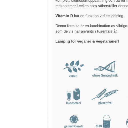
komplett kromosomuppsättning och därför fi
mekanismer i cellen som säkerställer denn
Vitamin D
har en funktion vid celldelning.
Denna formula är en kombination av viktig
som delvis har använts i tusentals år.
Lämplig för veganer & vegetarianer!