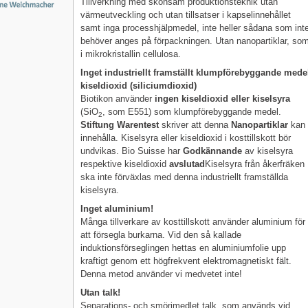
Tillverkning med skonsam produktionsteknik utan
värmeutveckling och utan tillsatser i kapselinnehållet
samt inga processhjälpmedel, inte heller sådana som int
behöver anges på förpackningen. Utan nanopartiklar, so
i mikrokristallin cellulosa.
Inget industriellt framställt klumpförebyggande mede
kiseldioxid (siliciumdioxid)
Biotikon använder
ingen kiseldioxid eller kiselsyra
(SiO
, som E551) som klumpförebyggande medel.
2
Stiftung Warentest
skriver att denna
Nanopartiklar
kan
innehålla. Kiselsyra eller kiseldioxid i kosttillskott bör
undvikas. Bio Suisse har
Godkännande
av kiselsyra
respektive kiseldioxid
avslutad
Kiselsyra från åkerfräken
ska inte förväxlas med denna industriellt framställda
kiselsyra.
Inget aluminium!
Många tillverkare av kosttillskott använder aluminium för
att försegla burkarna. Vid den så kallade
induktionsförseglingen hettas en aluminiumfolie upp
kraftigt genom ett högfrekvent elektromagnetiskt fält.
Denna metod använder vi medvetet inte!
Utan talk!
Separations- och smörjmedlet talk, som används vid