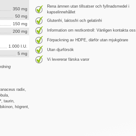
Rena ämnen utan tillsatser och fyllnadsmedel i
350 mg
kapselinnehållet
50 mg
Glutenfri, laktosfri och gelatinfri
150 mg
Information om restkontroll: Vänligen kontakta oss
200 mg
Förpackning av HDPE, därför utan mjukgörare
1.000 I.U.
Utan djurförsök
5 mg
Vi levererar färska varor
rdning
anaceus radix,
ebula,
, taurin,
bikinon, högrent,