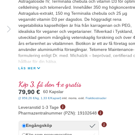
Astragaloside IV, Terminalia chebula och vitamin D3 för optim
celldelning och telomervård. Innehåller 350 mg högkoncentre
Astragalus-extrakt, 150 mg Terminalia chebula och 25 µg
veganskt vitamin D3 per dagsdos. De höggradigt rena
vegetabiliska kapselhöljen är fria från karragenan och PEG,
idealiska för veganer och vegetarianer. Tillverkad i Tyskland,
utvecklad genom mångårig vetenskaplig forskning och över 
års erfarenhet av vitalämnen. Biotikon är ett av få företag so
använder aluminiumfria förseglingar. Telomere Maintenance-
formulering enligt Dr. med. Michalzik – beprövad, certifierad 
hållbar för din hälsa.
LÄS MER
Köp 3, få den 4:e gratis
79,90 €
60 Kapslar
(2 959,26 €/kg, 1,33 €/Kapsel)
inkl. moms. exkl.
Fraktkostnader
Leveranstid 1-3 Tage
Pharmazentralnummer (PZN):
19102648
Engångsköp
Köp som prenumeration