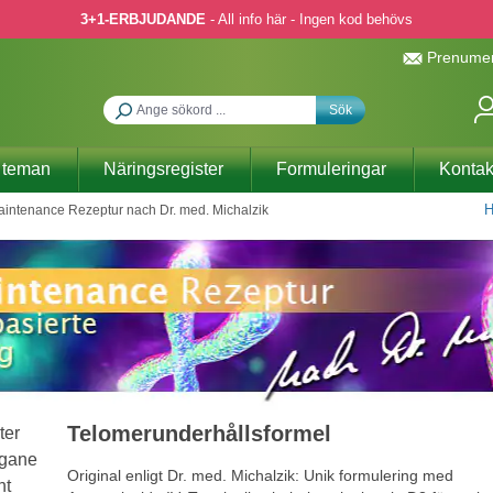
3+1-ERBJUDANDE
- All info här - Ingen kod behövs
Prenumer
Sök
 teman
Näringsregister
Formuleringar
Kontak
H
intenance Rezeptur nach Dr. med. Michalzik
Telomerunderhållsformel
Original enligt Dr. med. Michalzik: Unik formulering med