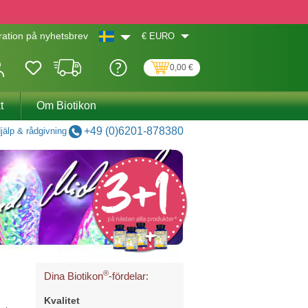
€
EURO
ation på nyhetsbrev
0,00 €
t
Om Biotikon
+49 (0)6201-878380
jälp & rådgivning
®
Dina Biotikon
-fördelar:
Kvalitet