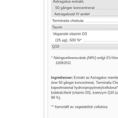
Astragalus-extrakt,
50 gånger koncentrerat
Astragalosid IV andel
Terminalia chebula
Taurin
Veganskt vitamin D3
(25 µg), 500 %*
Q10
* Näringsreferensvärde (NRV) enligt EU-föro
1169/2011
Ingredienser:
Extrakt av Astragalus membr
över 50 gånger koncentrerat, Terminalia Ch
kapselmaterial hydroxipropylmetylcellulosa**
kolekalciferol (vitamin D3), koenzym Q10 (u
99 %).
** framställt av vegetabilisk cellulosa