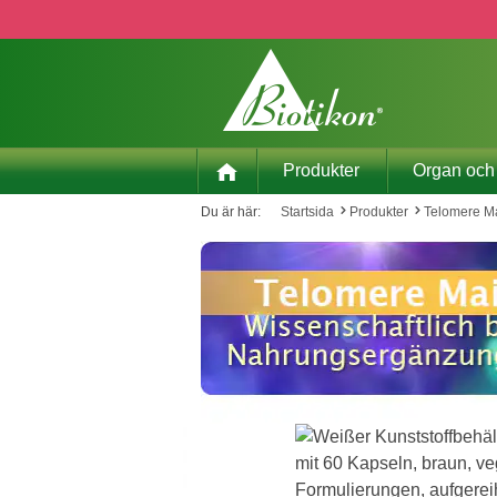
pa till huvudinnehåll
Hoppa till sökning
Hoppa till huvudnavigering
Produkter
Organ och
Du är här:
Startsida
Produkter
Telomere Ma