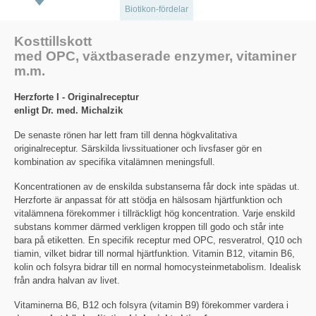
Biotikon-fördelar
Kosttillskott
med OPC, växtbaserade enzymer, vitaminer
m.m.
Herzforte I - Originalreceptur
enligt Dr. med. Michalzik
De senaste rönen har lett fram till denna högkvalitativa
originalreceptur. Särskilda livssituationer och livsfaser gör en
kombination av specifika vitalämnen meningsfull.
Koncentrationen av de enskilda substanserna får dock inte spädas ut.
Herzforte är anpassat för att stödja en hälsosam hjärtfunktion och
vitalämnena förekommer i tillräckligt hög koncentration. Varje enskild
substans kommer därmed verkligen kroppen till godo och står inte
bara på etiketten. En specifik receptur med OPC, resveratrol, Q10 och
tiamin, vilket bidrar till normal hjärtfunktion. Vitamin B12, vitamin B6,
kolin och folsyra bidrar till en normal homocysteinmetabolism. Idealisk
från andra halvan av livet.
Vitaminerna B6, B12 och folsyra (vitamin B9) förekommer vardera i