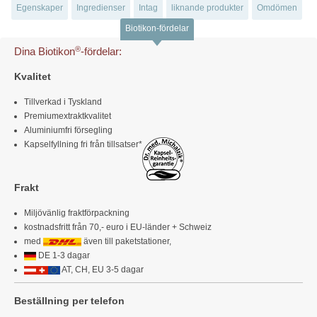
Egenskaper
Ingredienser
Intag
liknande produkter
Omdömen
Biotikon-fördelar
®
Dina Biotikon
-fördelar:
Kvalitet
Tillverkad i Tyskland
Premiumextraktkvalitet
Aluminiumfri försegling
Kapselfyllning fri från tillsatser*
Frakt
Miljövänlig fraktförpackning
kostnadsfritt från 70,- euro i EU-länder + Schweiz
med
även till paketstationer,
DE 1-3 dagar
AT, CH, EU 3-5 dagar
Beställning per telefon