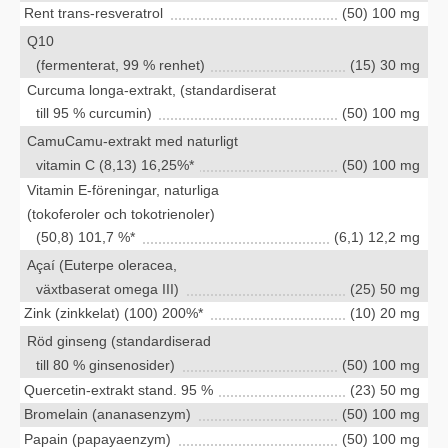
Rent trans-resveratrol
(50) 100 mg
Q10
(fermenterat, 99 % renhet)
(15) 30 mg
Curcuma longa-extrakt, (standardiserat
till 95 % curcumin)
(50) 100 mg
CamuCamu-extrakt med naturligt
vitamin C (8,13) 16,25%*
(50) 100 mg
Vitamin E-föreningar, naturliga
(tokoferoler och tokotrienoler)
(50,8) 101,7 %*
(6,1) 12,2 mg
Açaí (Euterpe oleracea,
växtbaserat omega III)
(25) 50 mg
Zink (zinkkelat) (100) 200%*
(10) 20 mg
Röd ginseng (standardiserad
till 80 % ginsenosider)
(50) 100 mg
Quercetin-extrakt stand. 95 %
(23) 50 mg
Bromelain (ananasenzym)
(50) 100 mg
Papain (papayaenzym)
(50) 100 mg