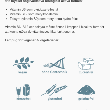
den
mycket högkvalitativa biologiskt aktiva formen
:
Vitamin B6 som pyridoxal-5-fosfat
Vitamin B12 som metylkobalamin
Folsyra (vitamin B9) som metyl-tetra-hydro-folat
Vitamin B6, B12 och folsyra måste finnas i kroppen i bioaktiv form för
att kunna utöva de vitaminspecifika funktionerna.
Lämplig för veganer & vegetarianer!