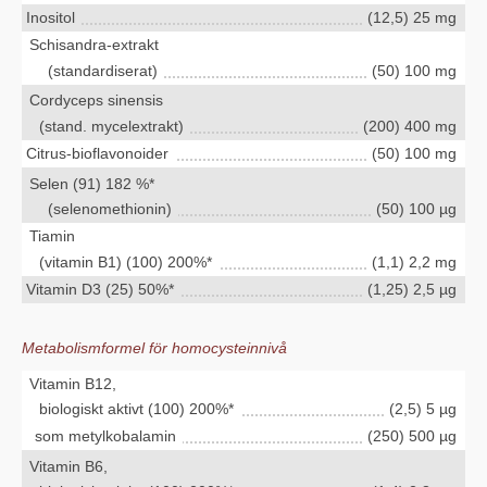
Inositol
(12,5) 25 mg
Schisandra-extrakt
(standardiserat)
(50) 100 mg
Cordyceps sinensis
(stand. mycelextrakt)
(200) 400 mg
Citrus-bioflavonoider
(50) 100 mg
Selen (91) 182 %*
(selenomethionin)
(50) 100 µg
Tiamin
(vitamin B1) (100) 200%*
(1,1) 2,2 mg
Vitamin D3 (25) 50%*
(1,25) 2,5 µg
Metabolismformel för homocysteinnivå
Vitamin B12,
biologiskt aktivt (100) 200%*
(2,5) 5 µg
som metylkobalamin
(250) 500 µg
Vitamin B6,