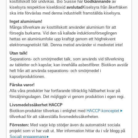
kosttillskott bör undvikas. Bio Suisse har
Godkännande
av
kiselsyra respektive kiseldioxid
avslutad
Kiselsyra från åkerfräken
ska inte förväxlas med denna industriellt framställda kiselsyra.
Inget aluminium!
Många tillverkare av kosttillskott använder aluminium för att
försegla burkarna. Vid den så kallade induktionsförseglingen
hettas en aluminiumfolie upp kraftigt genom ett högfrekvent
elektromagnetiskt fält. Denna metod använder vi medvetet inte!
Utan talk!
Separations- och smörjmedlet talk, som används vid tillverkning
av tabletter och kapslar, kan innehålla asbestfibrer. Biotikon avstår
helt från att använda separations- och smörjmedel i
kapselproduktionen.
Färska varor!
Alla våra produkter har fortfarande tillräcklig hållbarhet kvar på
försäljningsdagen. Det möjliggör vi genom produktion i egen regi.
Livsmedelssäkerhet HACCP
Biotikon-produkter tillverkas i enlighet med
HACCP-konceptet
tillverkad för att säkerställa livsmedelssäkerheten.
Förresten:
Med varje köp stödjer även du automatiskt sociala
projekt som vi har valt ut. Mer information hittar du i vår blogg på
Socialt engagemang