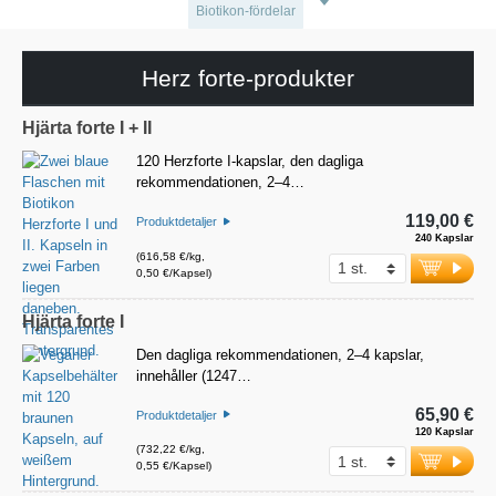
Biotikon-fördelar
Herz forte-produkter
Hjärta forte I + II
120 Herzforte I-kapslar, den dagliga
rekommendationen, 2–4…
119,00 €
Produktdetaljer
240 Kapslar
(616,58 €/kg,
0,50 €/Kapsel)
Hjärta forte I
Den dagliga rekommendationen, 2–4 kapslar,
innehåller (1247…
65,90 €
Produktdetaljer
120 Kapslar
(732,22 €/kg,
0,55 €/Kapsel)