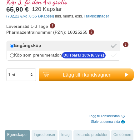
Köp 3, få den 4:e gratis
65,90 €
120 Kapslar
(732,22 €/kg, 0,55 €/Kapsel)
inkl. moms. exkl.
Fraktkostnader
Leveranstid 1-3 Tage
Pharmazentralnummer (PZN):
16025255
Engångsköp
Köp som prenumeration
Du sparar 10% (6,59 €)
Lägg till i kundvagnen
Lägg till i önskelistan
Skriv ut denna sida
Egenskaper
Ingredienser
Intag
liknande produkter
Omdömen