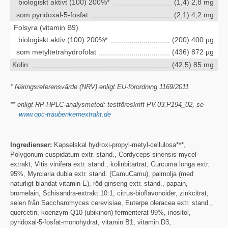
biologiskt aktivt (100) 200%*
(1,4) 2,8 mg
som pyridoxal-5-fosfat
(2,1) 4,2 mg
Folsyra (vitamin B9)
biologiskt aktiv (100) 200%*
(200) 400 µg
som metyltetrahydrofolat
(436) 872 µg
Kolin
(42,5) 85 mg
* Näringsreferensvärde (NRV) enligt EU-förordning 1169/2011
** enligt RP-HPLC-analysmetod: testföreskrift PV.03.P194_02, se
www.opc-traubenkernextrakt.de
Ingredienser:
Kapselskal hydroxi-propyl-metyl-cellulosa***,
Polygonum cuspidatum extr. stand., Cordyceps sinensis mycel-
extrakt, Vitis vinifera extr. stand., kolinbitartrat, Curcuma longa extr.
95%, Myrciaria dubia extr. stand. (CamuCamu), palmolja (med
naturligt blandat vitamin E), röd ginseng extr. stand., papain,
bromelain, Schisandra-extrakt 10:1, citrus-bioflavonoider, zinkcitrat,
selen från Saccharomyces cerevisiae, Euterpe oleracea extr. stand.,
quercetin, koenzym Q10 (ubikinon) fermenterat 99%, inositol,
pyridoxal-5-fosfat-monohydrat, vitamin B1, vitamin D3,