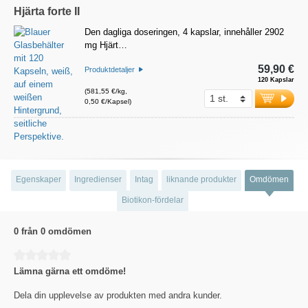
Hjärta forte II
Den dagliga doseringen, 4 kapslar, innehåller 2902
mg Hjärt…
59,90 €
Produktdetaljer
120 Kapslar
(581,55 €/kg,
0,50 €/Kapsel)
Egenskaper
Ingredienser
Intag
liknande produkter
Omdömen
Biotikon-fördelar
0 från 0 omdömen
Genomsnittligt betyg på 0 av 5 stjärnor
Lämna gärna ett omdöme!
Dela din upplevelse av produkten med andra kunder.