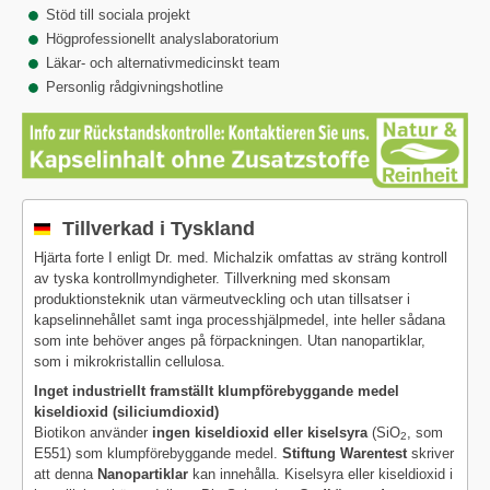
Stöd till sociala projekt
Högprofessionellt analyslaboratorium
Läkar- och alternativmedicinskt team
Personlig rådgivningshotline
Tillverkad i Tyskland
Hjärta forte I enligt Dr. med. Michalzik omfattas av sträng kontroll
av tyska kontrollmyndigheter. Tillverkning med skonsam
produktionsteknik utan värmeutveckling och utan tillsatser i
kapselinnehållet samt inga processhjälpmedel, inte heller sådana
som inte behöver anges på förpackningen. Utan nanopartiklar,
som i mikrokristallin cellulosa.
Inget industriellt framställt klumpförebyggande medel
kiseldioxid (siliciumdioxid)
Biotikon använder
ingen kiseldioxid eller kiselsyra
(SiO
, som
2
E551) som klumpförebyggande medel.
Stiftung Warentest
skriver
att denna
Nanopartiklar
kan innehålla. Kiselsyra eller kiseldioxid i