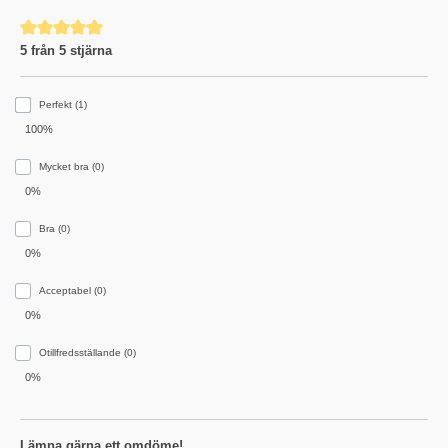
Genomsnittligt betyg på 5 av 5 stjärnor
5 från 5 stjärna
Perfekt (1)
100%
Mycket bra (0)
0%
Bra (0)
0%
Acceptabel (0)
0%
Otillfredsställande (0)
0%
Lämna gärna ett omdöme!