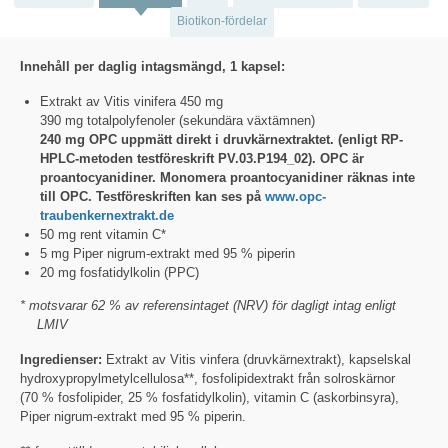
Biotikon-fördelar
Innehåll per daglig intagsmängd, 1 kapsel:
Extrakt av Vitis vinifera 450 mg
390 mg totalpolyfenoler (sekundära växtämnen)
240 mg OPC uppmätt direkt i druvkärnextraktet. (enligt RP-
HPLC-metoden testföreskrift PV.03.P194_02). OPC är
proantocyanidiner. Monomera proantocyanidiner räknas inte
till OPC. Testföreskriften kan ses på
www.opc-
traubenkernextrakt.de
50 mg rent vitamin C*
5 mg Piper nigrum-extrakt med 95 % piperin
20 mg fosfatidylkolin (PPC)
* motsvarar 62 % av referensintaget (NRV) för dagligt intag enligt
LMIV
Ingredienser:
Extrakt av Vitis vinfera (druvkärnextrakt), kapselskal
hydroxypropylmetylcellulosa**, fosfolipidextrakt från solroskärnor
(70 % fosfolipider, 25 % fosfatidylkolin), vitamin C (askorbinsyra),
Piper nigrum-extrakt med 95 % piperin.