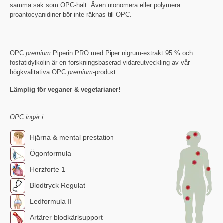
samma sak som OPC-halt. Även monomera eller polymera
proantocyanidiner bör inte räknas till OPC.
OPC
premium
Piperin PRO med Piper nigrum-extrakt 95 % och
fosfatidylkolin är en forskningsbaserad vidareutveckling av vår
högkvalitativa OPC
premium
-produkt.
Lämplig för veganer & vegetarianer!
OPC ingår i:
Hjärna & mental prestation
Ögonformula
Herzforte 1
Blodtryck Regulat
Ledformula II
Artärer blodkärlsupport