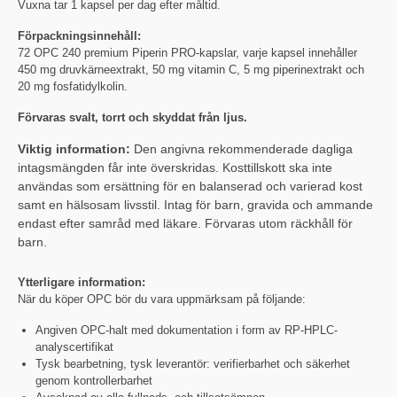
Vuxna tar 1 kapsel per dag efter måltid.
Förpackningsinnehåll:
72 OPC 240 premium Piperin PRO-kapslar, varje kapsel innehåller
450 mg druvkärneextrakt, 50 mg vitamin C, 5 mg piperinextrakt och
20 mg fosfatidylkolin.
Förvaras svalt, torrt och skyddat från ljus.
Viktig information:
Den angivna rekommenderade dagliga
intagsmängden får inte överskridas. Kosttillskott ska inte
användas som ersättning för en balanserad och varierad kost
samt en hälsosam livsstil. Intag för barn, gravida och ammande
endast efter samråd med läkare. Förvaras utom räckhåll för
barn.
Ytterligare information:
När du köper OPC bör du vara uppmärksam på följande:
Angiven OPC-halt med dokumentation i form av RP-HPLC-
analyscertifikat
Tysk bearbetning, tysk leverantör: verifierbarhet och säkerhet
genom kontrollerbarhet