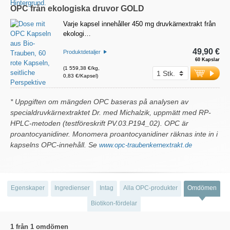
OPC från ekologiska druvor GOLD
Varje kapsel innehåller 450 mg druvkärnextrakt från
ekologi…
49,90 €
Produktdetaljer
60 Kapslar
(1 559,38 €/kg,
0,83 €/Kapsel)
* Uppgiften om mängden OPC baseras på analysen av
specialdruvkärnextraktet Dr. med Michalzik, uppmätt med RP-
HPLC-metoden (testföreskrift PV.03.P194_02). OPC är
proantocyanidiner. Monomera proantocyanidiner räknas inte in i
kapselns OPC-innehåll. Se
www.opc-traubenkernextrakt.de
Egenskaper
Ingredienser
Intag
Alla OPC-produkter
Omdömen
Biotikon-fördelar
1 från 1 omdömen