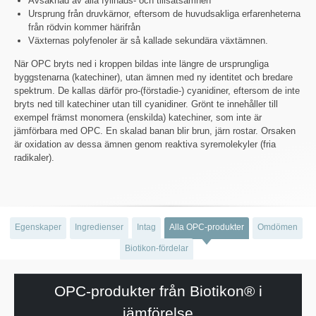
Avsaknad av alla fyllnads- och tillsatsämnen
Ursprung från druvkärnor, eftersom de huvudsakliga erfarenheterna
från rödvin kommer härifrån
Växternas polyfenoler är så kallade sekundära växtämnen.
När OPC bryts ned i kroppen bildas inte längre de ursprungliga
byggstenarna (katechiner), utan ämnen med ny identitet och bredare
spektrum. De kallas därför pro-(förstadie-) cyanidiner, eftersom de inte
bryts ned till katechiner utan till cyanidiner. Grönt te innehåller till
exempel främst monomera (enskilda) katechiner, som inte är
jämförbara med OPC. En skalad banan blir brun, järn rostar. Orsaken
är oxidation av dessa ämnen genom reaktiva syremolekyler (fria
radikaler).
Egenskaper
Ingredienser
Intag
Alla OPC-produkter
Omdömen
Biotikon-fördelar
OPC-produkter från Biotikon® i
jämförelse