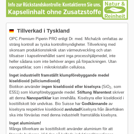
Tillverkad i Tyskland
OPC
Premium
Piperin PRO enligt Dr. med. Michalzik omfattas av
sträng kontroll av tyska kontrollmyndigheter. Tillverkning med
skonsam produktionsteknik utan värmeutveckling och utan
tillsatser i kapselinnehållet samt inga processhjälpmedel, inte
heller sådana som inte behöver anges på förpackningen. Utan
nanopartiklar, som i mikrokristallin cellulosa.
Inget industriellt framställt klumpförebyggande medel
kiseldioxid (siliciumdioxid)
Biotikon använder
ingen kiseldioxid eller kiselsyra
(SiO
, som
2
E551) som klumpförebyggande medel.
Stiftung Warentest
skriver
att denna
Nanopartiklar
kan innehålla. Kiselsyra eller kiseldioxid i
kosttillskott bör undvikas. Bio Suisse har
Godkännande
av
kiselsyra respektive kiseldioxid
avslutad
Kiselsyra från åkerfräken
ska inte förväxlas med denna industriellt framställda kiselsyra.
Inget aluminium!
Många tillverkare av kosttillskott använder aluminium för att