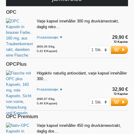
OPC
Varje kapsel innehåller 300 mg druvkärnextrakt,
daglig reko…
29,90 €
Produktdetaljer
72 Kapslar
(906,06 €/kg,
0,42 €/Kapsel)
OPCPlus
Högaktiv naturlig antioxidant, varje kapsel innehåller
300…
32,90 €
Produktdetaljer
72 Kapslar
(996,97 €/kg,
0,46 €/Kapsel)
OPC Premium
Varje kapsel innehåller 450 mg druvkärneextrakt,
daglig dos…