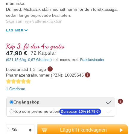
människa.
Dr. med. Michalzik står med sitt namn för den förstklassiga,
sedan länge beprövade kvaliteten.
Skonsam ren vattenextraktion
LÄS MER
Köp 3, få den 4:e gratis
47,90 €
72 Kapslar
(921,15 €/kg, 0,67 €/Kapsel)
inkl. moms. exkl.
Fraktkostnader
Leveranstid 1-3 Tage
Pharmazentralnummer (PZN):
16025545
Genomsnittligt betyg på 5 av 5 stjärnor
1 Omdöme
Engångsköp
Köp som prenumeration
Du sparar 10% (4,79 €)
Lägg till i kundvagnen