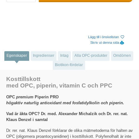
Lägg till i önskelistan
Skriv ut denna sida
Egenskaper
Ingredienser
Intag
Alla OPC-produkter
Omdömen
Biotikon-fördelar
Kosttillskott
med OPC, piperin, vitamin C och PPC
OPC
premium
Piperin PRO
högaktiv naturlig antioxidant med fosfatidylkolin och piperin.
Vad är äkta OPC? Dr. med. Alexander Michalzik och Dr. rer. nat.
Klaus Denzel i samtal
Dr. rer. nat. Klaus Denzel förklarar de olika mätmetoderna för halten av
OPC (oligomera proantocyanidiner) i kosttillskott. Polyfenolhalt är inte