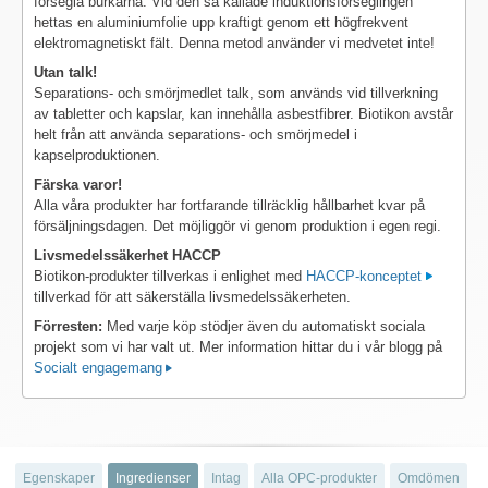
försegla burkarna. Vid den så kallade induktionsförseglingen
hettas en aluminiumfolie upp kraftigt genom ett högfrekvent
elektromagnetiskt fält. Denna metod använder vi medvetet inte!
Utan talk!
Separations- och smörjmedlet talk, som används vid tillverkning
av tabletter och kapslar, kan innehålla asbestfibrer. Biotikon avstår
helt från att använda separations- och smörjmedel i
kapselproduktionen.
Färska varor!
Alla våra produkter har fortfarande tillräcklig hållbarhet kvar på
försäljningsdagen. Det möjliggör vi genom produktion i egen regi.
Livsmedelssäkerhet HACCP
Biotikon-produkter tillverkas i enlighet med
HACCP-konceptet
tillverkad för att säkerställa livsmedelssäkerheten.
Förresten:
Med varje köp stödjer även du automatiskt sociala
projekt som vi har valt ut. Mer information hittar du i vår blogg på
Socialt engagemang
Egenskaper
Ingredienser
Intag
Alla OPC-produkter
Omdömen