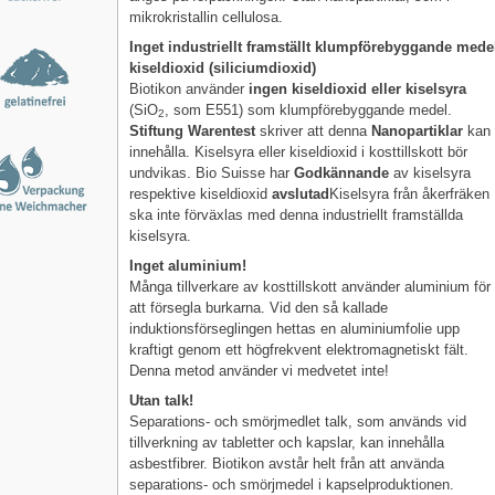
mikrokristallin cellulosa.
Inget industriellt framställt klumpförebyggande mede
kiseldioxid (siliciumdioxid)
Biotikon använder
ingen kiseldioxid eller kiselsyra
(SiO
, som E551) som klumpförebyggande medel.
2
Stiftung Warentest
skriver att denna
Nanopartiklar
kan
innehålla. Kiselsyra eller kiseldioxid i kosttillskott bör
undvikas. Bio Suisse har
Godkännande
av kiselsyra
respektive kiseldioxid
avslutad
Kiselsyra från åkerfräken
ska inte förväxlas med denna industriellt framställda
kiselsyra.
Inget aluminium!
Många tillverkare av kosttillskott använder aluminium för
att försegla burkarna. Vid den så kallade
induktionsförseglingen hettas en aluminiumfolie upp
kraftigt genom ett högfrekvent elektromagnetiskt fält.
Denna metod använder vi medvetet inte!
Utan talk!
Separations- och smörjmedlet talk, som används vid
tillverkning av tabletter och kapslar, kan innehålla
asbestfibrer. Biotikon avstår helt från att använda
separations- och smörjmedel i kapselproduktionen.