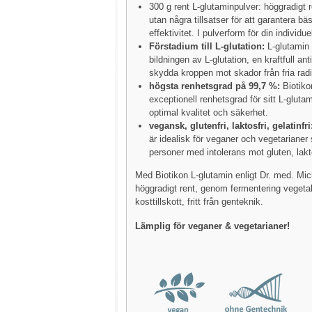
300 g rent L-glutaminpulver: höggradigt 
utan några tillsatser för att garantera bä
effektivitet. I pulverform för din individue
Förstadium till L-glutation:
L-glutamin ä
bildningen av L-glutation, en kraftfull a
skydda kroppen mot skador från fria radi
högsta renhetsgrad på 99,7 %:
Biotiko
exceptionell renhetsgrad för sitt L-glutam
optimal kvalitet och säkerhet.
vegansk, glutenfri, laktosfri, gelatinfri
är idealisk för veganer och vegetarianer
personer med intolerans mot gluten, lakto
Med Biotikon L-glutamin enligt Dr. med. Mich
höggradigt rent, genom fermentering vegetabi
kosttillskott, fritt från genteknik.
Lämplig för veganer & vegetarianer!