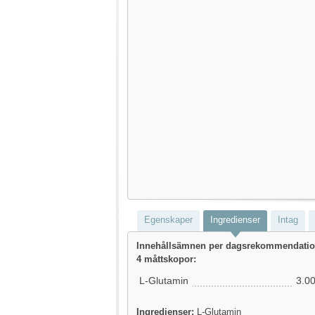
Egenskaper
Ingredienser
Intag
Innehållsämnen per dagsrekommendation
4 måttskopor:
L-Glutamin
3.0
Ingredienser:
L-Glutamin