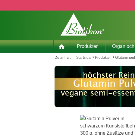
pa till huvudinnehåll
Hoppa till sökning
Hoppa till huvudnavigering
Produkter
Organ och
Du är här:
Startsida
Produkter
Glutaminpul