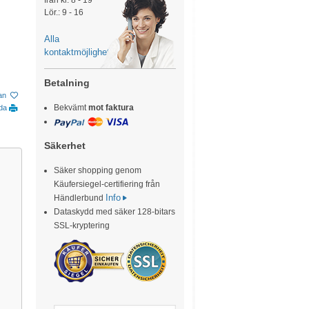
från kl. 8 - 19
Lör.: 9 - 16
Alla
kontaktmöjligheter
Betalning
tan
Bekvämt
mot faktura
ida
Säkerhet
Säker shopping genom
Käufersiegel-certifiering från
Info
Händlerbund
Dataskydd med säker 128-bitars
SSL-kryptering