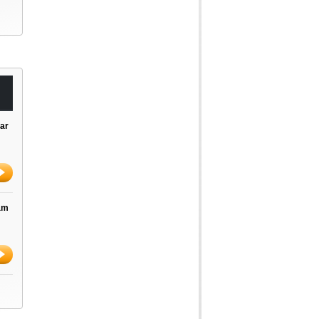
ar
am