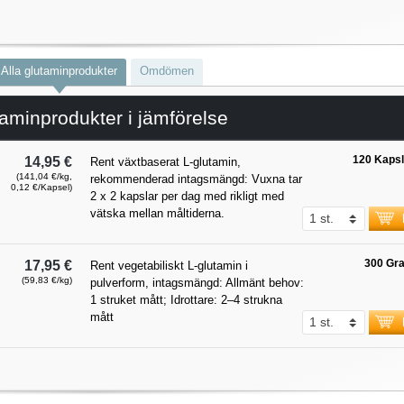
Alla glutaminprodukter
Omdömen
aminprodukter i jämförelse
120 Kapsl
14,95 €
Rent växtbaserat L-glutamin,
(141,04 €/kg,
rekommenderad intagsmängd: Vuxna tar
0,12 €/Kapsel)
2 x 2 kapslar per dag med rikligt med
vätska mellan måltiderna.
300 Gr
17,95 €
Rent vegetabiliskt L-glutamin i
(59,83 €/kg)
pulverform, intagsmängd: Allmänt behov:
1 struket mått; Idrottare: 2–4 strukna
mått