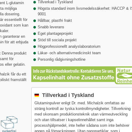
Tillverkad i Tyskland
rent L-glutamin
sta möjliga
Högsta standard inom livsmedelssäkerhet: HACCP & 
lla dosering.
9001
r essentiellt för
Hållbar, plastfri frakt
ntioxidant som kan
Snabb leverans
kaler.
Eget plantageprojekt
n garanterar en
Stöd till sociala projekt
in för att erbjuda
Högprofessionellt analyslaboratorium
Läkar- och alternativmedicinskt team
:
Denna produkt
 samt för
Personlig rådgivningshotline
s eller gelatin.
alzik får du ett
liskt framställt
Tillverkad i Tyskland
Glutaminpulver enligt Dr. med. Michalzik omfattas av
sträng kontroll av tyska kontrollmyndigheter. Tillverkning
med skonsam produktionsteknik utan värmeutveckling
och utan tillsatser i kapselinnehållet samt inga
processhjälpmedel, inte heller sådana som inte behöver
anges på förpackningen. Utan nanopartiklar, som i