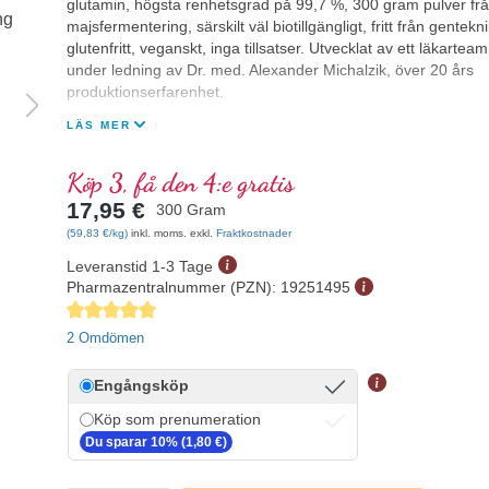
glutamin, högsta renhetsgrad på 99,7 %, 300 gram pulver fr
majsfermentering, särskilt väl biotillgängligt, fritt från gentekni
glutenfritt, veganskt, inga tillsatser. Utvecklat av ett läkarteam
under ledning av Dr. med. Alexander Michalzik, över 20 års
produktionserfarenhet.
LÄS MER
Köp 3, få den 4:e gratis
17,95 €
300 Gram
(59,83 €/kg)
inkl. moms. exkl.
Fraktkostnader
Leveranstid 1-3 Tage
Pharmazentralnummer (PZN):
19251495
Genomsnittligt betyg på 5 av 5 stjärnor
2 Omdömen
Engångsköp
Köp som prenumeration
Du sparar 10% (1,80 €)