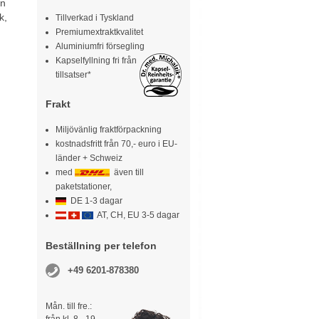
ån
k,
Tillverkad i Tyskland
Premiumextraktkvalitet
Aluminiumfri försegling
Kapselfyllning fri från
tillsatser*
Frakt
Miljövänlig fraktförpackning
kostnadsfritt från 70,- euro i EU-
länder + Schweiz
med
även till
paketstationer,
DE 1-3 dagar
AT, CH, EU 3-5 dagar
Beställning per telefon
+49 6201-878380
Mån. till fre.: