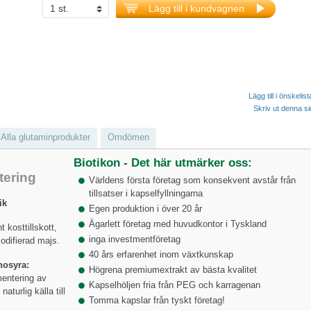
Lägg till i kundvagnen
Lägg till i önskelis
Skriv ut denna s
Alla glutaminprodukter
Omdömen
Biotikon - Det här utmärker oss:
tering
Världens första företag som konsekvent avstår från
tillsatser i kapselfyllningarna
ik
Egen produktion i över 20 år
Ägarlett företag med huvudkontor i Tyskland
t kosttillskott,
inga investmentföretag
odifierad majs.
40 års erfarenhet inom växtkunskap
nosyra:
Högrena premiumextrakt av bästa kvalitet
mentering av
Kapselhöljen fria från PEG och karragenan
turlig källa till
Tomma kapslar från tyskt företag!