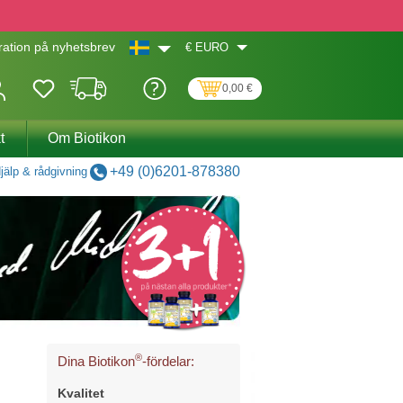
€
EURO
ation på nyhetsbrev
0,00 €
t
Om Biotikon
+49 (0)6201-878380
jälp & rådgivning
®
Dina Biotikon
-fördelar:
Kvalitet