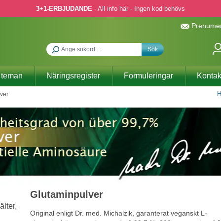
3+1-ERBJUDANDE
- All info här - Ingen kod behövs
Prenumer
Sök
 teman
Näringsregister
Formuleringar
Kontak
H
ver
Glutaminpulver
Original enligt Dr. med. Michalzik, garanterat veganskt L-