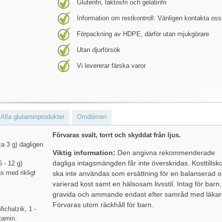
Glutenfri, laktosfri och gelatinfri
Information om restkontroll: Vänligen kontakta oss
Förpackning av HDPE, därför utan mjukgörare
Utan djurförsök
Vi levererar färska varor
Alla glutaminprodukter
Omdömen
Förvaras svalt, torrt och skyddat från ljus.
a 3 g) dagligen
Viktig information:
Den angivna rekommenderade
dagliga intagsmängden får inte överskridas. Kosttillsko
 - 12 g)
s med rikligt
ska inte användas som ersättning för en balanserad 
varierad kost samt en hälsosam livsstil. Intag för barn,
gravida och ammande endast efter samråd med läkar
Förvaras utom räckhåll för barn.
ichalzik, 1 -
tamin.