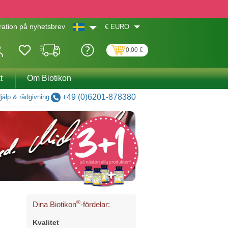
€
EURO
ation på nyhetsbrev
0,00 €
t
Om Biotikon
+49 (0)6201-878380
jälp & rådgivning
®
Dina Biotikon
-fördelar:
Kvalitet