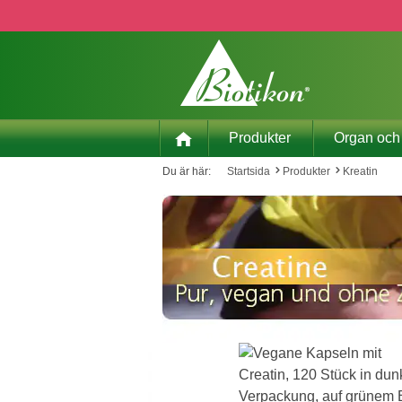
pa till huvudinnehåll
Hoppa till sökning
Hoppa till huvudnavigering
Produkter
Organ och
Du är här:
Startsida
Produkter
Kreatin