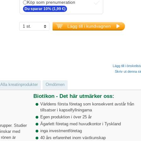
Köp som prenumeration
Du sparar 10% (1,99 €)
Lägg till i kundvagnen
Lägg till i önskelis
Skriv ut denna s
Alla kreatinprodukter
Omdömen
Biotikon - Det här utmärker oss:
Världens första företag som konsekvent avstår från
tillsatser i kapselfyllningarna
Egen produktion i över 25 år
Ägarlett företag med huvudkontor i Tyskland
grupper. Studier
inga investmentföretag
minskar med
 rönen är
40 års erfarenhet inom växtkunskap