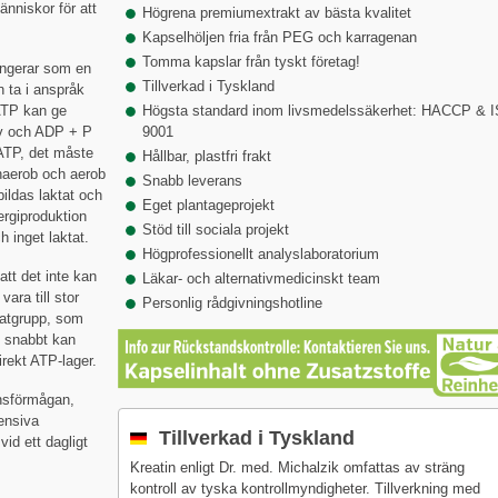
änniskor för att
Högrena premiumextrakt av bästa kvalitet
Kapselhöljen fria från PEG och karragenan
Tomma kapslar från tyskt företag!
ungerar som en
Tillverkad i Tyskland
 ta i anspråk
ATP kan ge
Högsta standard inom livsmedelssäkerhet: HACCP & 
av och ADP + P
9001
 ATP, det måste
Hållbar, plastfri frakt
anaerob och aerob
Snabb leverans
bildas laktat och
Eget plantageprojekt
ergiproduktion
Stöd till sociala projekt
 inget laktat.
Högprofessionellt analyslaboratorium
att det inte kan
Läkar- och alternativmedicinskt team
vara till stor
Personlig rådgivningshotline
fatgrupp, som
P snabbt kan
irekt ATP-lager.
onsförmågan,
tensiva
Tillverkad i Tyskland
id ett dagligt
Kreatin enligt Dr. med. Michalzik omfattas av sträng
kontroll av tyska kontrollmyndigheter. Tillverkning med