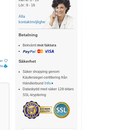
från kl. 8 - 19
Lör.: 9 - 16
Alla
kontaktmöjligheter
Betalning
Bekvämt
mot faktura
tan
Säkerhet
ida
Säker shopping genom
Käufersiegel-certifiering från
Info
Händlerbund
Dataskydd med säker 128-bitars
SSL-kryptering