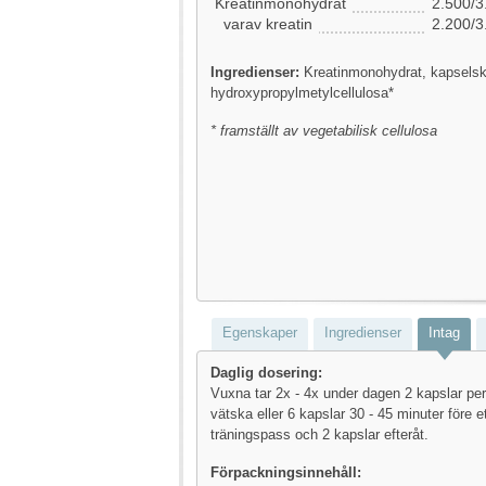
Kreatinmonohydrat
2.500/3
varav kreatin
2.200/3
Ingredienser:
Kreatinmonohydrat, kapselsk
hydroxypropylmetylcellulosa*
* framställt av vegetabilisk cellulosa
Egenskaper
Ingredienser
Intag
Daglig dosering:
Vuxna tar 2x - 4x under dagen 2 kapslar p
vätska eller 6 kapslar 30 - 45 minuter före et
träningspass och 2 kapslar efteråt.
Förpackningsinnehåll: