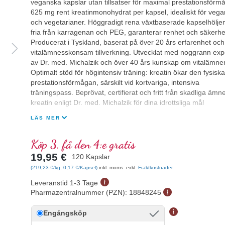
veganska kapslar utan tillsatser för maximal prestationsförm
625 mg rent kreatinmonohydrat per kapsel, idealiskt för vega
och vegetarianer. Höggradigt rena växtbaserade kapselhölje
fria från karragenan och PEG, garanterar renhet och säkerhe
Producerat i Tyskland, baserat på över 20 års erfarenhet och
vitalämnesskonsam tillverkning. Utvecklat med noggrann expe
av Dr. med. Michalzik och över 40 års kunskap om vitalämne
Optimalt stöd för högintensiv träning: kreatin ökar den fysiska
prestationsförmågan, särskilt vid kortvariga, intensiva
träningspass. Beprövat, certifierat och fritt från skadliga ämn
kreatin enligt Dr. med. Michalzik för dina idrottsliga mål
LÄS MER
Köp 3, få den 4:e gratis
19,95 €
120 Kapslar
(219,23 €/kg, 0,17 €/Kapsel)
inkl. moms. exkl.
Fraktkostnader
Leveranstid 1-3 Tage
Pharmazentralnummer (PZN):
18848245
Engångsköp