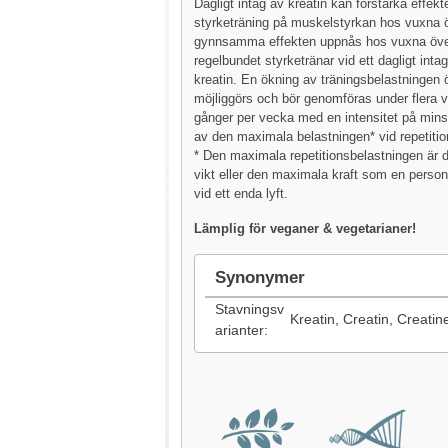
Dagligt intag av kreatin kan förstärka effekt
styrketräning på muskelstyrkan hos vuxna ö
gynnsamma effekten uppnås hos vuxna öve
regelbundet styrketränar vid ett dagligt inta
kreatin. En ökning av träningsbelastningen ö
möjliggörs och bör genomföras under flera v
gånger per vecka med en intensitet på min
av den maximala belastningen* vid repetitio
* Den maximala repetitionsbelastningen är
vikt eller den maximala kraft som en perso
vid ett enda lyft.
Lämplig för veganer & vegetarianer!
Synonymer
Stavningsv
Kreatin, Creatin, Creatin
arianter: