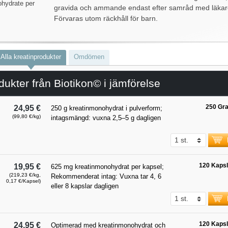
hydrate per
gravida och ammande endast efter samråd med läkar
Förvaras utom räckhåll för barn.
Alla kreatinprodukter
Omdömen
dukter från Biotikon© i jämförelse
250 Gr
24,95 €
250 g kreatinmonohydrat i pulverform;
(99,80 €/kg)
intagsmängd: vuxna 2,5–5 g dagligen
120 Kapsl
19,95 €
625 mg kreatinmonohydrat per kapsel;
(219,23 €/kg,
Rekommenderat intag: Vuxna tar 4, 6
0,17 €/Kapsel)
eller 8 kapslar dagligen
120 Kapsl
24,95 €
Optimerad med kreatinmonohydrat och