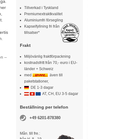
åga.
ner
Tillverkad i Tyskland
n,
Premiumextraktkvalitet
t.
Aluminiumfri försegling
Kapselfyllning fri från
rtis
tillsatser*
n.
Frakt
Miljövänlig fraktförpackning
en –
kostnadsfritt från 70,- euro i EU-
länder + Schweiz
med
även till
paketstationer,
DE 1-3 dagar
AT, CH, EU 3-5 dagar
Beställning per telefon
+49 6201-878380
Mån. till fre.: