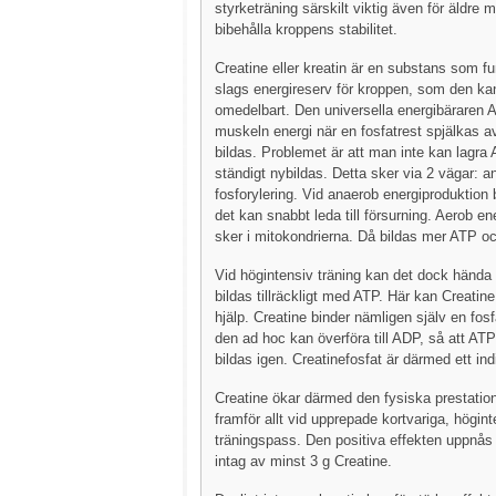
styrketräning särskilt viktig även för äldre m
bibehålla kroppens stabilitet.
Creatine eller kreatin är en substans som f
slags energireserv för kroppen, som den kan
omedelbart. Den universella energibäraren 
muskeln energi när en fosfatrest spjälkas 
bildas. Problemet är att man inte kan lagra
ständigt nybildas. Detta sker via 2 vägar: 
fosforylering. Vid anaerob energiproduktion 
det kan snabbt leda till försurning. Aerob en
sker i mitokondrierna. Då bildas mer ATP och
Vid högintensiv träning kan det dock hända 
bildas tillräckligt med ATP. Här kan Creatine 
hjälp. Creatine binder nämligen själv en fos
den ad hoc kan överföra till ADP, så att AT
bildas igen. Creatinefosfat är därmed ett ind
Creatine ökar därmed den fysiska prestati
framför allt vid upprepade kortvariga, högin
träningspass. Den positiva effekten uppnås v
intag av minst 3 g Creatine.