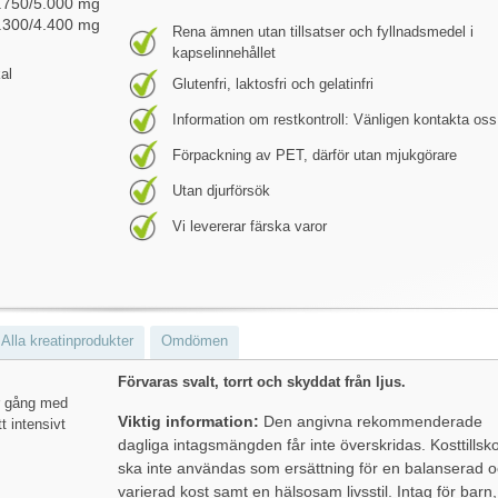
.750/5.000 mg
.300/4.400 mg
Rena ämnen utan tillsatser och fyllnadsmedel i
kapselinnehållet
al
Glutenfri, laktosfri och gelatinfri
Information om restkontroll: Vänligen kontakta oss
Förpackning av PET, därför utan mjukgörare
Utan djurförsök
Vi levererar färska varor
Alla kreatinprodukter
Omdömen
Förvaras svalt, torrt och skyddat från ljus.
er gång med
Viktig information:
Den angivna rekommenderade
t intensivt
dagliga intagsmängden får inte överskridas. Kosttillsko
ska inte användas som ersättning för en balanserad 
varierad kost samt en hälsosam livsstil. Intag för barn,