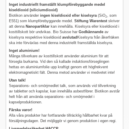
Inget industriellt framställt klumpförebyggande medel
kiseldioxid (siliciumdioxid)
Biotikon använder
ingen kiseldioxid eller kiselsyra
(SiO
, som
2
E551) som klumpförebyggande medel.
Stiftung Warentest
skriver
att denna
Nanopartiklar
kan innehålla. Kiselsyra eller kiseldioxid i
kosttillskott bör undvikas. Bio Suisse har
Godkännande
av
kiselsyra respektive kiseldioxid
avslutad
Kiselsyra från åkerfräken
ska inte förväxlas med denna industriellt framställda kiselsyra.
Inget aluminium!
Många tillverkare av kosttillskott använder aluminium för att
försegla burkarna. Vid den så kallade induktionsförseglingen
hettas en aluminiumfolie upp kraftigt genom ett högfrekvent
elektromagnetiskt fält. Denna metod använder vi medvetet inte!
Utan talk!
Separations- och smörjmedlet talk, som används vid tillverkning
av tabletter och kapslar, kan innehålla asbestfibrer. Biotikon avstår
helt från att använda separations- och smörjmedel i
kapselproduktionen.
Färska varor!
Alla våra produkter har fortfarande tillräcklig hållbarhet kvar på
försäljningsdagen. Det möjliggör vi genom produktion i egen regi.
Livsmedelssäkerhet HACCP