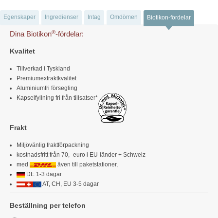
Egenskaper
Ingredienser
Intag
Omdömen
Biotikon-fördelar
®
Dina Biotikon
-fördelar:
Kvalitet
Tillverkad i Tyskland
Premiumextraktkvalitet
Aluminiumfri försegling
Kapselfyllning fri från tillsatser*
Frakt
Miljövänlig fraktförpackning
kostnadsfritt från 70,- euro i EU-länder + Schweiz
med
även till paketstationer,
DE 1-3 dagar
AT, CH, EU 3-5 dagar
Beställning per telefon