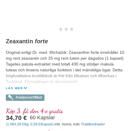
Zeaxantin
forte
Original enligt Dr. med. Michalzik: Zeaxanthin forte innehåller 10
mg rent zeaxantin och 25 mg rent lutein per dagsdos (1 kapsel).
Tagetes patula-extraktet med totalt 430 mg stödjer makula
luteas och linsens naturliga funktion i det mänskliga ögat. Detta
högkvalitativa kosttillskott är fritt från tillsatser och tillverkas i
Tyskland. Förseglingen är aluminiumfri.
LÄS MER
Analyscertifikat
Köp 3, få den 4:e gratis
34,70 €
60 Kapslar
(1 084,38 €/kg, 0,58 €/Kapsel)
inkl. moms. exkl.
Fraktkostnader