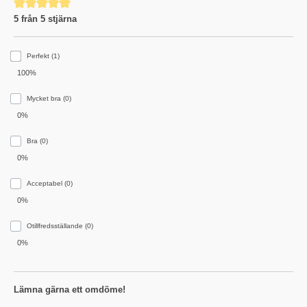
Genomsnittligt betyg på 5 av 5 stjärnor
5 från 5 stjärna
Perfekt (1)
100%
Mycket bra (0)
0%
Bra (0)
0%
Acceptabel (0)
0%
Otillfredsställande (0)
0%
Lämna gärna ett omdöme!