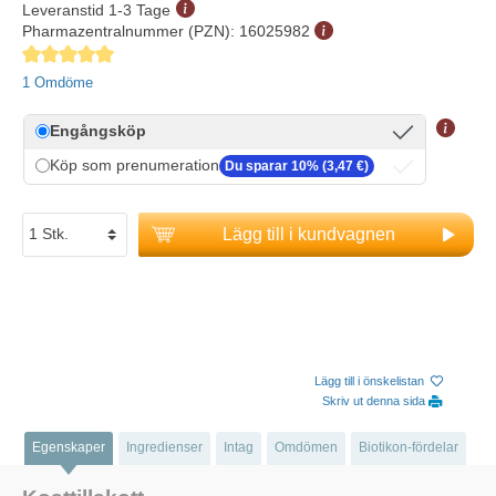
Leveranstid 1-3 Tage
Pharmazentralnummer (PZN):
16025982
Genomsnittligt betyg på 5 av 5 stjärnor
1 Omdöme
Engångsköp
Köp som prenumeration
Du sparar 10% (3,47 €)
Lägg till i kundvagnen
Lägg till i önskelistan
Skriv ut denna sida
Egenskaper
Ingredienser
Intag
Omdömen
Biotikon-fördelar