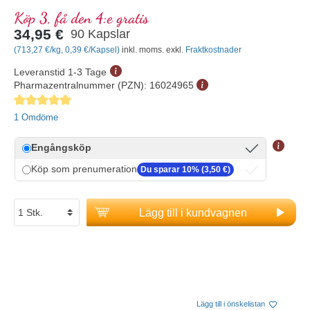
Köp 3, få den 4:e gratis
34,95 €
90 Kapslar
(713,27 €/kg, 0,39 €/Kapsel)
inkl. moms. exkl.
Fraktkostnader
Leveranstid 1-3 Tage
Pharmazentralnummer (PZN):
16024965
Genomsnittligt betyg på 5 av 5 stjärnor
1 Omdöme
Engångsköp
Köp som prenumeration
Du sparar 10% (3,50 €)
Lägg till i kundvagnen
Lägg till i önskelistan