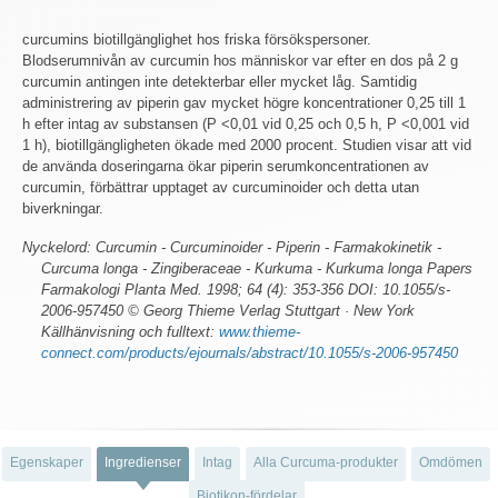
curcumins biotillgänglighet hos friska försökspersoner.
Blodserumnivån av curcumin hos människor var efter en dos på 2 g
curcumin antingen inte detekterbar eller mycket låg. Samtidig
administrering av piperin gav mycket högre koncentrationer 0,25 till 1
h efter intag av substansen (P <0,01 vid 0,25 och 0,5 h, P <0,001 vid
1 h), biotillgängligheten ökade med 2000 procent. Studien visar att vid
de använda doseringarna ökar piperin serumkoncentrationen av
curcumin, förbättrar upptaget av curcuminoider och detta utan
biverkningar.
Nyckelord: Curcumin - Curcuminoider - Piperin - Farmakokinetik -
Curcuma longa - Zingiberaceae - Kurkuma - Kurkuma longa Papers
Farmakologi Planta Med. 1998; 64 (4): 353-356 DOI: 10.1055/s-
2006-957450 © Georg Thieme Verlag Stuttgart · New York
Källhänvisning och fulltext:
www.thieme-
connect.com/products/ejournals/abstract/10.1055/s-2006-957450
Egenskaper
Ingredienser
Intag
Alla Curcuma-produkter
Omdömen
Biotikon-fördelar