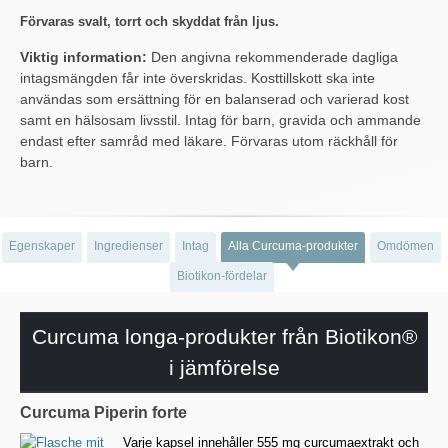
Förvaras svalt, torrt och skyddat från ljus.
Viktig information:
Den angivna rekommenderade dagliga
intagsmängden får inte överskridas. Kosttillskott ska inte
användas som ersättning för en balanserad och varierad kost
samt en hälsosam livsstil. Intag för barn, gravida och ammande
endast efter samråd med läkare. Förvaras utom räckhåll för
barn.
Egenskaper
Ingredienser
Intag
Alla Curcuma-produkter
Omdömen
Biotikon-fördelar
Curcuma longa-produkter från Biotikon®
i jämförelse
Curcuma Piperin forte
Varje kapsel innehåller 555 mg curcumaextrakt och