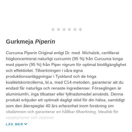
Gurkmeja
Piperin
Curcuma Piperin Original enligt Dr. med. Michalzik, certifierat
högkoncentrerat naturligt curcumin (95 %) från Curcuma longa
med piperin (95 %) från Piper nigrum för optimal biotillgänglighet
och effektivitet. Tillverkningen i våra egna
produktionsanläggningar i Tyskland och de höga
kvalitetskontrollerna, bl.a. med C14-metoden, garanterar att du
endast får naturliga och renaste ingredienser. Förseglingen är
aluminiumfri, inga tillsatser eller fyllnadsmedel används. Denna
produkt erbjuder ett optimalt dagligt stöd för din hälsa, samtidigt
som den återspeglar 40 års erfarenhet inom forskning om
vitalämnen och garanterar en hållbar tillverkning. Idealisk för
vegetarianer och veganer.
LÄS MER