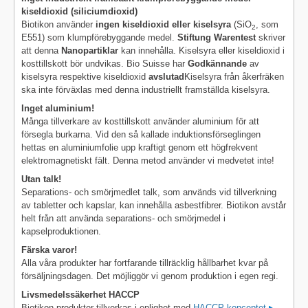
kiseldioxid (siliciumdioxid)
Biotikon använder
ingen kiseldioxid eller kiselsyra
(SiO
, som
2
E551) som klumpförebyggande medel.
Stiftung Warentest
skriver
att denna
Nanopartiklar
kan innehålla. Kiselsyra eller kiseldioxid i
kosttillskott bör undvikas. Bio Suisse har
Godkännande
av
kiselsyra respektive kiseldioxid
avslutad
Kiselsyra från åkerfräken
ska inte förväxlas med denna industriellt framställda kiselsyra.
Inget aluminium!
Många tillverkare av kosttillskott använder aluminium för att
försegla burkarna. Vid den så kallade induktionsförseglingen
hettas en aluminiumfolie upp kraftigt genom ett högfrekvent
elektromagnetiskt fält. Denna metod använder vi medvetet inte!
Utan talk!
Separations- och smörjmedlet talk, som används vid tillverkning
av tabletter och kapslar, kan innehålla asbestfibrer. Biotikon avstår
helt från att använda separations- och smörjmedel i
kapselproduktionen.
Färska varor!
Alla våra produkter har fortfarande tillräcklig hållbarhet kvar på
försäljningsdagen. Det möjliggör vi genom produktion i egen regi.
Livsmedelssäkerhet HACCP
Biotikon-produkter tillverkas i enlighet med
HACCP-konceptet