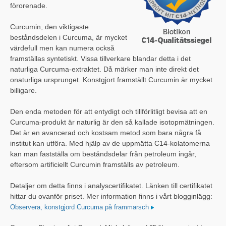
förorenade.
Curcumin, den viktigaste
beståndsdelen i Curcuma, är mycket
värdefull men kan numera också
framställas syntetiskt. Vissa tillverkare blandar detta i det
naturliga Curcuma-extraktet. Då märker man inte direkt det
onaturliga ursprunget. Konstgjort framställt Curcumin är mycket
billigare.
Den enda metoden för att entydigt och tillförlitligt bevisa att en
Curcuma-produkt är naturlig är den så kallade isotopmätningen.
Det är en avancerad och kostsam metod som bara några få
institut kan utföra. Med hjälp av de uppmätta C14-kolatomerna
kan man fastställa om beståndsdelar från petroleum ingår,
eftersom artificiellt Curcumin framställs av petroleum.
Detaljer om detta finns i analyscertifikatet. Länken till certifikatet
hittar du ovanför priset. Mer information finns i vårt blogginlägg:
Observera, konstgjord Curcuma på frammarsch