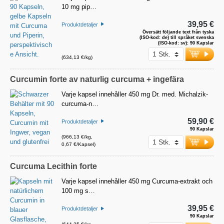
10 mg pip…
39,95 €
Produktdetaljer
Översätt följande text från tyska
(ISO-kod: de) till språket svenska
(ISO-kod: sv): 90 Kapslar
(634,13 €/kg)
Curcumin forte av naturlig curcuma + ingefära
Varje kapsel innehåller 450 mg Dr. med. Michalzik-
curcuma-n…
59,90 €
Produktdetaljer
90 Kapslar
(966,13 €/kg,
0,67 €/Kapsel)
Curcuma Lecithin forte
Varje kapsel innehåller 450 mg Curcuma-extrakt och
100 mg s…
39,95 €
Produktdetaljer
90 Kapslar