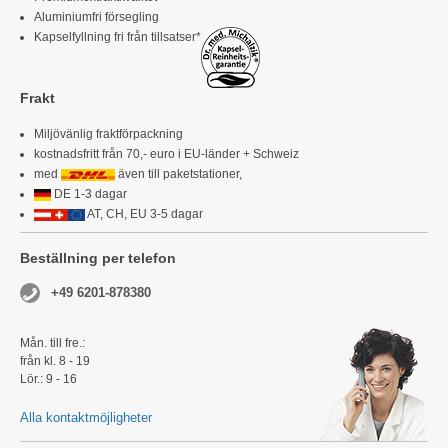
Aluminiumfri försegling
Kapselfyllning fri från tillsatser*
Frakt
Miljövänlig fraktförpackning
kostnadsfritt från 70,- euro i EU-länder + Schweiz
med
även till paketstationer,
DE 1-3 dagar
AT, CH, EU 3-5 dagar
Beställning per telefon
+49 6201-878380
Mån. till fre.:
från kl. 8 - 19
Lör.: 9 - 16
Alla kontaktmöjligheter