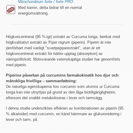
Mitochondrium
forte / forte PRO
Med tiamin, detta bidrar till en normal
energiomsättning.
Högkoncentrerat (95 %-igt) extrakt av Curcuma longa, berikat med
högkvalitativt extrakt av Piper nigrum (piperin). Piperin är inte
jämförbart med vanligt "svartpepparextrakt", utan är ett
högkoncentrerat extrakt för bättre upptag (absorption) av
näringstillskott. Motsvarande vetenskapliga studier har genomförts
med piperin.
Piperins påverkan på curcumins farmakokinetik hos djur och
mänskliga frivilliga – sammanfattning:
De naturliga egenskaperna hos curcumin som utvinns ur Curcuma
longa kan inte utnyttjas på grund av den låga biotillgängligheten,
eftersom det snabbt metaboliseras i lever och tarmvägg.
I denna studie undersöktes effekten av kombinationen av piperin (95
% alkaloider) med curcumin, en känd hämmare av glukuronidering i
lever och tarm, på