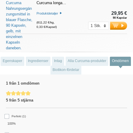
Curcuma longa…
29,95 €
Produktdetaljer
90 Kapslar
(611,22 €/kg,
0,33 €/Kapsel)
Egenskaper
Ingredienser
Intag
Alla Curcuma-produkter
Omdömen
Biotikon-fördelar
1 från 1 omdömen
Genomsnittligt betyg på 5 av 5 stjärnor
5 från 5 stjärna
Perfekt (1)
100%