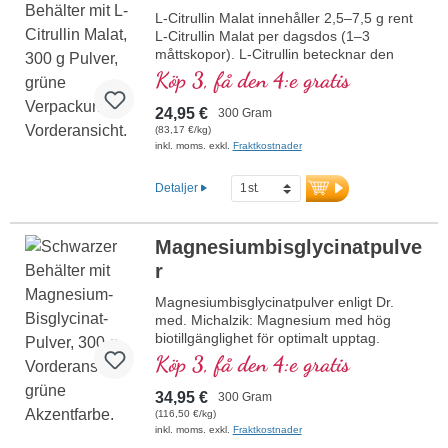
mer information om L-Citrullinmalat
L-Citrullin Malat innehåller 2,5–7,5 g rent
L-Citrullin Malat per dagsdos (1–3
måttskopor). L-Citrullin betecknar den
specifika isomera formen av aminosyran
Köp 3, få den 4:e gratis
citrullin, som är biologiskt aktiv och kan
tas upp av människokroppen.
24,95 €
300 Gram
Kombinationen med malat ökar
(83,17 €/kg)
effektiviteten och verkningsgraden. L-
inkl. moms. exkl.
Fraktkostnader
Citrullin verkar synergistiskt med L-Arginin
och stödjer därmed den fysiska
Detaljer
prestationsförmågan. Detta högkvalitativa
kosttillskott tillverkas i Tyskland och är fritt
från tillsatser. Förseglingen är
Magnesiumbisglycinatpulve
aluminiumfri.
r
mer information om L-Citrullin Malat
Magnesiumbisglycinatpulver enligt Dr.
med. Michalzik: Magnesium med hög
biotillgänglighet för optimalt upptag.
Stödjer musklernas och nervernas
Köp 3, få den 4:e gratis
funktion samt energimetabolismen.
Perfekt att dosera med 1,5–3 g per dag,
34,95 €
300 Gram
utan tillsatser, veganskt och hållbart
(116,50 €/kg)
tillverkat i Tyskland, utvecklat av läkare.
inkl. moms. exkl.
Fraktkostnader
Producerat i Tyskland enligt de högsta