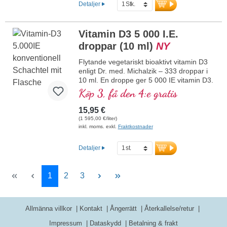
Detaljer
benstomme, bidrar till normal
muskelfunktion samt till immunsystemets
normala funktion. Tillverkat i Tyskland
Vitamin D3 5 000 I.E.
utan genteknik i egen kontrollerad
droppar (10 ml)
NY
produktion sedan 25 år, veganskt, utan
tillsatser och laboratorietestat. Utvecklat
Flytande vegetariskt bioaktivt vitamin D3
av läkare.
enligt Dr. med. Michalzik – 333 droppar i
mer information om vitamin D3 + K2
10 ml. En droppe ger 5 000 IE vitamin D3.
Högsta premiumkvalitet. Löst i skyddande,
Köp 3, få den 4:e gratis
pesticidfritt odlad kokos-MCT-olja för
bättre biotillgänglighet. Denna optimala
15,95 €
kombination bidrar till att bibehålla normal
(1 595,00 €/liter)
benstomme, bidrar till normal
inkl. moms. exkl.
Fraktkostnader
muskelfunktion samt till immunsystemets
normala funktion. Tillverkat i Tyskland
Detaljer
utan genteknik i egen kontrollerad
produktion som har funnits i 25 år,
vegetariskt, utan tillsatser och
Sida
Sida
Sida
1
2
3
laboratorietestat. Utvecklat av läkare.
mer information om vitamin D3 + K2
Allmänna villkor
Kontakt
Ångerrätt
Återkallelse/retur
Impressum
Dataskydd
Betalning & frakt