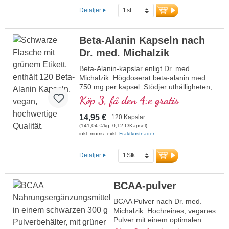
muskelåterhämtning. 100 % rent, utan
Detaljer
tillsatser, veganskt och tillverkat i Tyskland
– med över 20 års erfarenhet inom
mikronäringsforskning.
Beta-Alanin Kapseln nach
Dr. med. Michalzik
Mer information om Creatine Pro
Level
Beta-Alanin-kapslar enligt Dr. med.
Michalzik: Högdoserat beta-alanin med
750 mg per kapsel. Stödjer uthålligheten,
minskar mjölksyrabildningen och främjar
Köp 3, få den 4:e gratis
återhämtningen. Perfekt för idrottare och
aktiva människor.
14,95 €
120 Kapslar
(141,04 €/kg, 0,12 €/Kapsel)
mer information om Beta-Alanin-
inkl. moms. exkl.
Fraktkostnader
kapslar
Detaljer
BCAA-pulver
BCAA Pulver nach Dr. med.
Michalzik: Hochreines, veganes
Pulver mit einem optimalen
2:1:1 Verhältnis von Leucin,