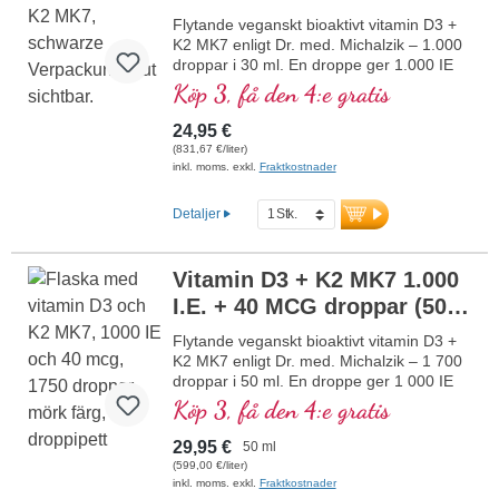
kontrollerad produktion som funnits i 25
år, vegansk, utan tillsatser och
Flytande veganskt bioaktivt vitamin D3 +
laboratorietestad. Utvecklad av läkare.
K2 MK7 enligt Dr. med. Michalzik – 1.000
mer information om vitamin D3 + K2
droppar i 30 ml. En droppe ger 1.000 IE
vitamin D3 och 40 μg K2 (MK7 all-trans).
Köp 3, få den 4:e gratis
Högsta premiumkvalitet från
högkvalitativa, kontrollerade lavar (inte
24,95 €
från alger!) i optimal kombination med
(831,67 €/liter)
särskilt bioaktiv all-trans K2-form, helt
inkl. moms. exkl.
Fraktkostnader
växtbaserat och 100 % veganskt. Löst i
skyddande MCT-olja från kokos, odlad
Detaljer
utan pesticider, för bättre biotillgänglighet.
Denna optimala kombination bidrar till att
bibehålla normal benstomme, bidrar till
Vitamin D3 + K2 MK7 1.000
normal muskelfunktion samt till
I.E. + 40 MCG droppar (50
immunsystemets normala funktion.
Tillverkat i Tyskland utan genteknik i egen
ml) veganska
Flytande veganskt bioaktivt vitamin D3 +
kontrollerad produktion som funnits i 25
K2 MK7 enligt Dr. med. Michalzik – 1 700
år, veganskt, utan tillsatser och
droppar i 50 ml. En droppe ger 1 000 IE
laboratorietestat. Utvecklat av läkare.
vitamin D3 och 40 µg K2 (MK7 all-trans).
Köp 3, få den 4:e gratis
mer information om vitamin D3 + K2
Högsta premiumkvalitet från
högkvalitativa, kontrollerade lavar (inte
29,95 €
50 ml
från alger!) i optimal kombination med en
(599,00 €/liter)
särskilt bioaktiv all-trans K2-form, helt
inkl. moms. exkl.
Fraktkostnader