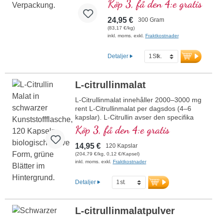
Köp 3, få den 4:e gratis
Isoleucin und Valin. Gewonnen
durch Fermentation, ohne
24,95 €
300 Gram
Zusätze oder künstliche
(83,17 €/kg)
Aromen. Perfekt für Sportler
inkl. moms. exkl.
Fraktkostnader
zur Unterstützung von
Muskelaufbau und
Detaljer
Regeneration.
mehr Informationen zu
BCAA Pulver
L-citrullinmalat
L-Citrullinmalat innehåller 2000–3000 mg
rent L-Citrullinmalat per dagsdos (4–6
kapslar). L-Citrullin avser den specifika
isomera formen av aminosyran citrullin,
Köp 3, få den 4:e gratis
som är biologiskt aktiv och kan utnyttjas
av människokroppen. Kombinationen med
14,95 €
120 Kapslar
malat ökar effektiviteten och
(204,79 €/kg, 0,12 €/Kapsel)
verkningsgraden. L-Citrullin verkar
inkl. moms. exkl.
Fraktkostnader
synergistiskt med L-Arginin och stödjer
därmed den sportsliga prestationen. Detta
Detaljer
högkvalitativa kosttillskott tillverkas i
Tyskland och är fritt från tillsatser.
Förseglingen är aluminiumfri.
L-citrullinmalatpulver