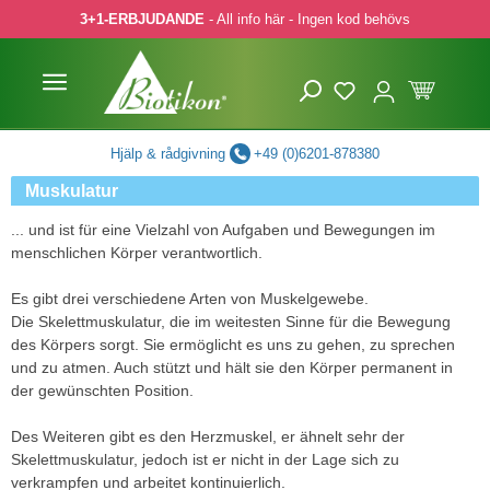
3+1-ERBJUDANDE
- All info här - Ingen kod behövs
pa till huvudinnehåll
Hoppa till sökning
Hoppa till huvudnavigering
Hjälp & rådgivning
+49 (0)6201-878380
Muskulatur
... und ist für eine Vielzahl von Aufgaben und Bewegungen im
menschlichen Körper verantwortlich.
Es gibt drei verschiedene Arten von Muskelgewebe.
Die Skelettmuskulatur, die im weitesten Sinne für die Bewegung
des Körpers sorgt. Sie ermöglicht es uns zu gehen, zu sprechen
und zu atmen. Auch stützt und hält sie den Körper permanent in
der gewünschten Position.
Des Weiteren gibt es den Herzmuskel, er ähnelt sehr der
Skelettmuskulatur, jedoch ist er nicht in der Lage sich zu
verkrampfen und arbeitet kontinuierlich.