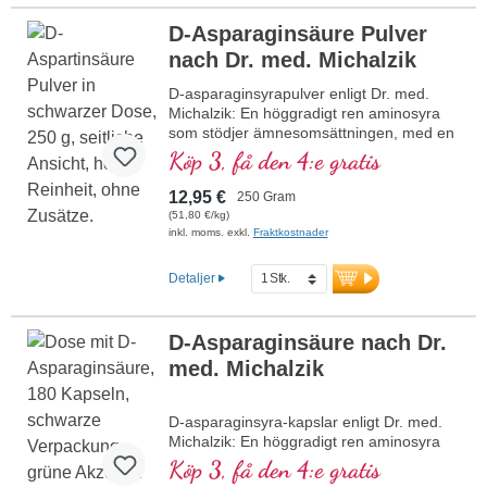
aromer, med naturlig Bourbon-vanilj.
D-Asparaginsäure Pulver
Utvecklad av läkare, producerad i
nach Dr. med. Michalzik
Tyskland.
D-asparaginsyrapulver enligt Dr. med.
Mer information om Young Athletes
Michalzik: En höggradigt ren aminosyra
Complete Shake
som stödjer ämnesomsättningen, med en
naturligt fruktig och citronliknande smak.
Köp 3, få den 4:e gratis
Kroppen producerar endast små mängder
D-asparaginsyra. Perfekt för idrottare och
12,95 €
250 Gram
personer med höga fysiska och mentala
(51,80 €/kg)
krav. Vegansk, hypoallergen och fri från
inkl. moms. exkl.
Fraktkostnader
tillsatser.
Mer information om D-
Detaljer
asparaginsyrapulver
D-Asparaginsäure nach Dr.
med. Michalzik
D-asparaginsyra-kapslar enligt Dr. med.
Michalzik: En höggradigt ren aminosyra
för att stödja ämnesomsättningen och
Köp 3, få den 4:e gratis
hormonbalansen. Perfekt för idrottare och