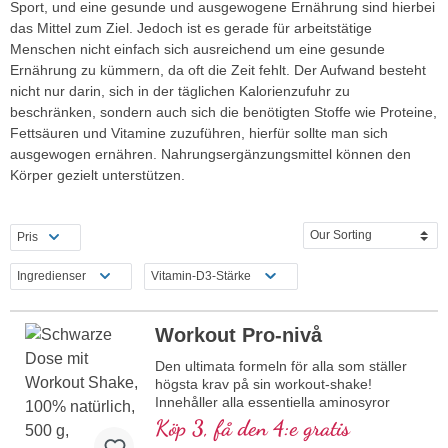
Sport, und eine gesunde und ausgewogene Ernährung sind hierbei
das Mittel zum Ziel. Jedoch ist es gerade für arbeitstätige
Menschen nicht einfach sich ausreichend um eine gesunde
Ernährung zu kümmern, da oft die Zeit fehlt. Der Aufwand besteht
nicht nur darin, sich in der täglichen Kalorienzufuhr zu
beschränken, sondern auch sich die benötigten Stoffe wie Proteine,
Fettsäuren und Vitamine zuzuführen, hierfür sollte man sich
ausgewogen ernähren. Nahrungsergänzungsmittel können den
Körper gezielt unterstützen.
Pris
Ingredienser
Vitamin-D3-Stärke
Workout Pro-nivå
Den ultimata formeln för alla som ställer
högsta krav på sin workout-shake!
Innehåller alla essentiella aminosyror
(EAAs) samt BCAAs, kombinerat med
Köp 3, få den 4:e gratis
kreatin för mer muskelenergi och acetyl-L-