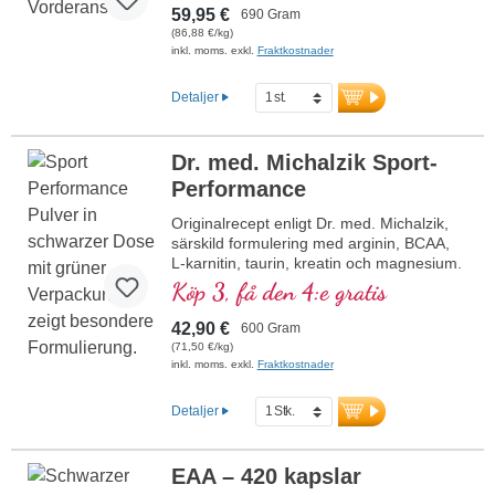
karnitin för optimal energiförsörjning till
59,95 €
690 Gram
mitokondrierna. Med D-pinitol för bättre
(86,88 €/kg)
biotillgänglighet av de högkvalitativa
inkl. moms. exkl.
Fraktkostnader
substanserna samt D-ribos, en essentiell
byggsten för ATP, DNA och
Detaljer
energimolekylen NADH. Workout Pro
Level är fri från artificiella sötningsmedel
och fri från artificiella aromer, innehåller
Dr. med. Michalzik Sport-
naturlig Bourbon-vanilj och ger en
Performance
behaglig smakupplevelse. Utvecklad av
läkare, producerad i Tyskland – högsta
Originalrecept enligt Dr. med. Michalzik,
kvalitet för din muskel- och
särskild formulering med arginin, BCAA,
prestationsförmåga.
L-karnitin, taurin, kreatin och magnesium.
Mer information om Workout Pro
Köp 3, få den 4:e gratis
Level
42,90 €
600 Gram
(71,50 €/kg)
inkl. moms. exkl.
Fraktkostnader
Detaljer
EAA – 420 kapslar