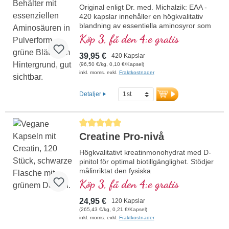
Original enligt Dr. med. Michalzik: EAA -
420 kapslar innehåller en högkvalitativ
blandning av essentiella aminosyror som
föreligger i optimala förhållanden. Denna
Köp 3, få den 4:e gratis
formula är fri från tillsatser och tillverkas i
Tyskland. Förseglingen är aluminiumfri.
39,95 €
420 Kapslar
mer information om EAA - 420
(96,50 €/kg, 0,10 €/Kapsel)
kapslar
inkl. moms. exkl.
Fraktkostnader
Detaljer
Genomsnittligt betyg på 5 av 5 stjärnor
Creatine Pro-nivå
Högkvalitativt kreatinmonohydrat med D-
pinitol för optimal biotillgänglighet. Stödjer
målinriktat den fysiska
prestationsförmågan, särskilt vid intensiva
Köp 3, få den 4:e gratis
träningspass. Kombinationen med D-
pinitol bidrar till ett förbättrat upptag av
24,95 €
120 Kapslar
kreatin i muskelcellerna, vilket ökar
(265,43 €/kg, 0,21 €/Kapsel)
effekten. Perfekt för idrottare, styrke- och
inkl. moms. exkl.
Fraktkostnader
uthållighetssport samt