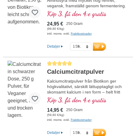
Aminosyra med mycket hög renhet,
vegansk, framställd genom fermentering.
Smakneutral och lättlöslig – ger idealiskt
Köp 3, få den 4:e gratis
stöd vid mental ansträngning. Aluminiumfri
försegling och över 20 års erfarenhet av
24,95 €
250 Gram
produktion garanterar högsta kvalitet. Per
(99,80 €/kg)
dagsdos 1–2 g.
inkl. moms. exkl.
Fraktkostnader
mer information om L-Tyrosinpulver
Detaljer
Genomsnittligt betyg på 5 av 5 stjärnor
Calciumcitratpulver
Kalciumcitratpulver från Biotikon ger
högkvalitativt, särskilt lättupptagligt och
skonsamt kalcium i ren form – helt fritt
från tillsatser och med optimal
Köp 3, få den 4:e gratis
biotillgänglighet. Kalcium spelar en
avgörande roll i kroppen. Det är viktigt för
14,95 €
250 Gram
energi, skelett, tänder, muskler, nerver
(59,80 €/kg)
samt matsmältning och cellomsättning.
inkl. moms. exkl.
Fraktkostnader
Passar även för barn och kvinnor i
klimakteriet. Tack vare den skonsamma
Detaljer
citratbindningen är det vänligt mot magen