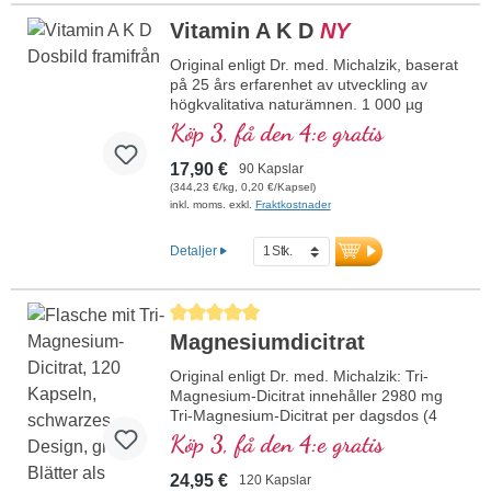
innehåll av EPA och DHA – ett växtbaserat
alternativ till fiskolja.
Vitamin A K D
NY
mer information om omega-3 algolja
Original enligt Dr. med. Michalzik, baserat
på 25 års erfarenhet av utveckling av
högkvalitativa naturämnen. 1 000 µg
vitamin A, 150 µg vitamin K2 som all-trans
Köp 3, få den 4:e gratis
MK-7, 50 µg vitamin D3 (2 000 I.E.), 250
mg Sango-korallpulver från
17,90 €
90 Kapslar
Okinawa/Japan och 12,5 mg
(344,23 €/kg, 0,20 €/Kapsel)
fosfatidylkolin per kapsel och dagsdos.
inkl. moms. exkl.
Fraktkostnader
Innovativ kombination av de fettlösliga
vitaminerna A, D3 och K2 (MK-7) med
Detaljer
naturligt Sango-korallpulver från
Okinawa/Japan och fosfatidylkolin.
mer information om vitamin A K D
Genomsnittligt betyg på 5 av 5 stjärnor
Magnesiumdicitrat
Original enligt Dr. med. Michalzik: Tri-
Magnesium-Dicitrat innehåller 2980 mg
Tri-Magnesium-Dicitrat per dagsdos (4
kapslar). Detta högkvalitativa kosttillskott
Köp 3, få den 4:e gratis
är fritt från tillsatser och tillverkas i
Tyskland. Förseglingen är aluminiumfri.
24,95 €
120 Kapslar