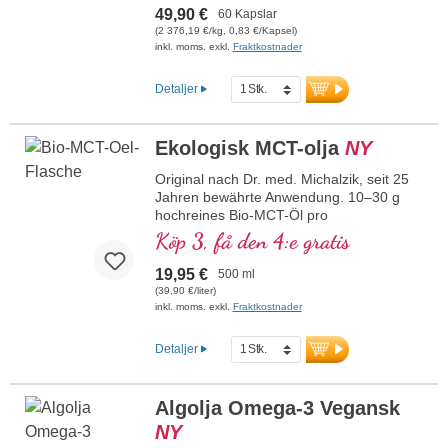
särskilt effektivt upptag. Aluminiumfritt
49,90 €
60 Kapslar
förseglade kapslar, 100 % veganskt, utan
(2 376,19 €/kg, 0,83 €/Kapsel)
tillsatser – utvecklat av läkare, tillverkat i
inkl. moms. exkl.
Fraktkostnader
Tyskland och laboratorietestat för renhet.
mer information om S-Acetyl-
Detaljer
Glutation
Ekologisk MCT-olja
NY
Original nach Dr. med. Michalzik, seit 25
Jahren bewährte Anwendung. 10–30 g
hochreines Bio-MCT-Öl pro
Tagesdosierung aus frischen
Köp 3, få den 4:e gratis
Kokosnüssen aus Sri Lanka mit einem
besonders hohen Anteil an C8
19,95 €
500 ml
(Caprylsäure) und C10 (Caprinsäure) im
(39,90 €/liter)
optimalen Verhältnis. Das Verhältnis
inkl. moms. exkl.
Fraktkostnader
C8/C10 ist 60:40. C8 liefert besonders
schnelle Energie innerhalb von 15–30
Detaljer
Minuten, C10 stellt Energie über 30–90
Minuten bereit.
mehr Informationen zu Bio-MCT-Öl
Algolja Omega-3 Vegansk
NY