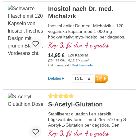
mikronäringsämnen.
Inositol nach Dr. med.
mer information om NAC
Michalzik
Inositol enligt Dr. med. Michalzik – 120
veganska kapslar med 1 000 mg
högkvalitativt myo-inositol per dagsdos.
Det vitaminliknande ämnet är involverat i
Köp 3, få den 4:e gratis
många av kroppens funktioner. Vår
produkt innehåller rent växtbaserat myo-
14,95 €
120 Kapslar
inositol utan tillsatser – idealiskt för daglig
(204,79 €/kg, 0,12 €/Kapsel)
användning. Tillverkat i Tyskland,
inkl. moms. exkl.
Fraktkostnader
veganskt, laboratorietestat och förpackat
utan aluminium.
Detaljer
mer information om inositol
Genomsnittligt betyg på 5 av 5 stjärnor
S-Acetyl-Glutation
Stabiliserat glutation i en särskilt
högkvalitativ form – med 255–510 mg S-
Acetyl-L-Glutation per dagsdos. Den
acetylerade strukturen skyddar mot
Köp 3, få den 4:e gratis
nedbrytning i magen och möjliggör ett