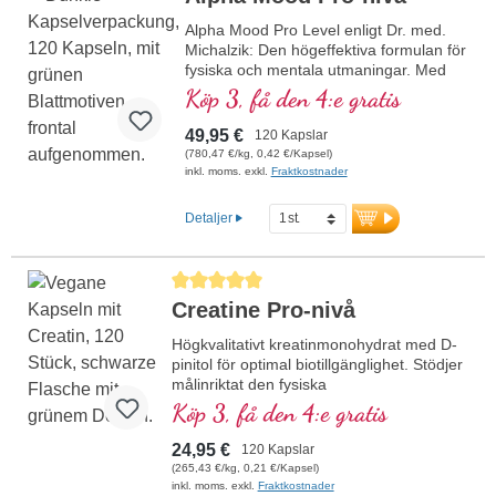
Michalzik – för en optimal tillförsel av detta
livsviktiga mineral, beprövat, certifierat
Alpha Mood Pro Level enligt Dr. med.
och hållbart. Perfekt för veganer och
Michalzik: Den högeffektiva formulan för
vegetarianer.
fysiska och mentala utmaningar. Med
högaktiva ingredienser som
Köp 3, få den 4:e gratis
mer information om
Ashwagandha, Maca, Cordyceps och
Magnesiumbisglycinatpulver
bioaktivt vitamin B12 stödjer denna
49,95 €
120 Kapslar
produkt nervsystemets, psykens och
(780,47 €/kg, 0,42 €/Kapsel)
energiomsättningens normala funktion.
inkl. moms. exkl.
Fraktkostnader
Vitamin B12 bidrar dessutom till att
minska trötthet och utmattning. Theanin
Detaljer
främjar produktionen av alfavågor i
hjärnan. Dessa är också aktiva vid
meditation och leder till ett tillstånd av
Genomsnittligt betyg på 5 av 5 stjärnor
avslappning med hög mental klarhet
Creatine Pro-nivå
och fokusering. Vegansk, fri från
tillsatser och tillverkad i Tyskland – med
Högkvalitativt kreatinmonohydrat med D-
över 20 års erfarenhet av utveckling av
pinitol för optimal biotillgänglighet. Stödjer
vitalämnen. Aluminiumfri försegling
målinriktat den fysiska
garanterar högsta renhet och kvalitet.
prestationsförmågan, särskilt vid intensiva
Köp 3, få den 4:e gratis
träningspass. Kombinationen med D-
mer information om Alpha Mood
pinitol bidrar till ett förbättrat upptag av
Pro Level
24,95 €
120 Kapslar
kreatin i muskelcellerna, vilket ökar
(265,43 €/kg, 0,21 €/Kapsel)
effekten. Perfekt för idrottare, styrke- och
inkl. moms. exkl.
Fraktkostnader