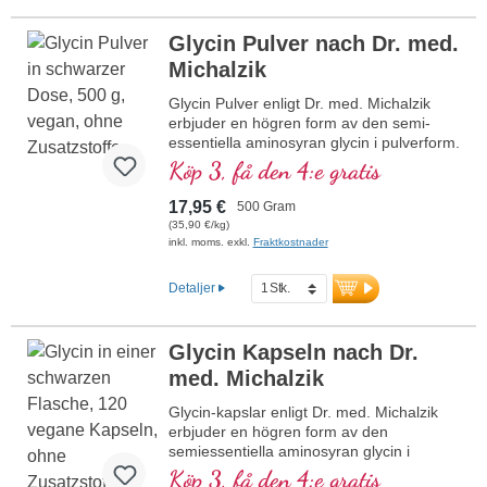
Glycin Pulver nach Dr. med.
Michalzik
Glycin Pulver enligt Dr. med. Michalzik
erbjuder en högren form av den semi-
essentiella aminosyran glycin i pulverform.
Denna produkt är särskilt framtagen för
Köp 3, få den 4:e gratis
att genom en daglig dosering på 1,5–3 g
bidra till att stödja välbefinnande och
17,95 €
500 Gram
kroppens egna processer. Pulvret är fritt
(35,90 €/kg)
från tillsatser, veganskt och tillverkas
inkl. moms. exkl.
Fraktkostnader
hållbart i Tyskland. Den miljövänliga
förpackningen av HDPE är fri från
Detaljer
mjukgörare, vilket ytterligare säkerställer
produktens kvalitet och renhet.
Glycin Kapseln nach Dr.
mer information om Glycin Pulver
med. Michalzik
Glycin-kapslar enligt Dr. med. Michalzik
erbjuder en högren form av den
semiessentiella aminosyran glycin i
kapselform. Denna produkt är särskilt
Köp 3, få den 4:e gratis