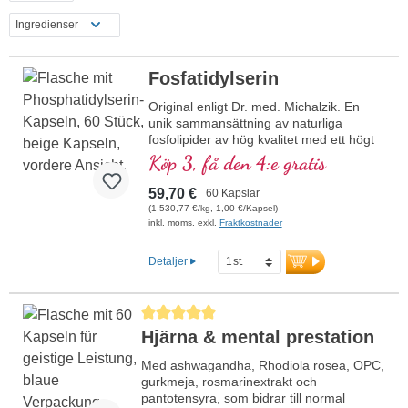
Ingredienser
Fosfatidylserin
Original enligt Dr. med. Michalzik. En
unik sammansättning av naturliga
fosfolipider av hög kvalitet med ett högt
innehåll av värdefullt fosfatidylserin. Hög
Köp 3, få den 4:e gratis
renhet, det beprövade
fosfatidylserinprodukten sedan över 15
59,70 €
60 Kapslar
år
(1 530,77 €/kg, 1,00 €/Kapsel)
319 mg totalt fosfolipidinnehåll per
inkl. moms. exkl.
Fraktkostnader
kapsel:
Detaljer
125 mg fosfatidylserin,
1,5 mg fosfatidylkolin,
107,5 mg fosfatidylinositol,
Genomsnittligt betyg på 5 av 5 stjärnor
44,5 mg fosfatidinsyra,
Hjärna & mental prestation
39,5 mg fosfatidyletanolaminer
Använd vår telefoniska kundservice. Din
Med ashwagandha, Rhodiola rosea, OPC,
hälsa ligger oss varmt om hjärtat.
gurkmeja, rosmarinextrakt och
pantotensyra, som bidrar till normal