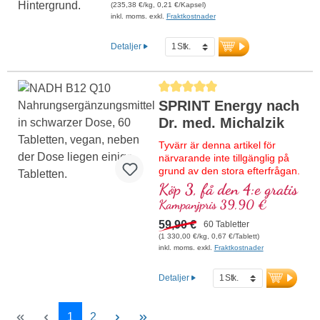
mer information om Tri-Magnesium-
(235,38 €/kg, 0,21 €/Kapsel)
Dicitrat
inkl. moms. exkl.
Fraktkostnader
Detaljer
Genomsnittligt betyg på 5 av 5 stjärnor
SPRINT Energy nach
Dr. med. Michalzik
Tyvärr är denna artikel för
närvarande inte tillgänglig på
grund av den stora efterfrågan.
Vi förväntar oss nytt lager
Köp 3, få den 4:e gratis
under kalendervecka 37/2026.
Kampanjpris 39,90 €
Högkvalitativ formulering med
59,90 €
60 Tabletter
NADH, bioaktivt vitamin B12,
(1 330,00 €/kg, 0,67 €/Tablett)
koenzym Q10 och veganskt
inkl. moms. exkl.
Fraktkostnader
vitamin D3. Som
sublingualtablett för upptag
Detaljer
redan via munslemhinnan.
Sida
Sida
1
2