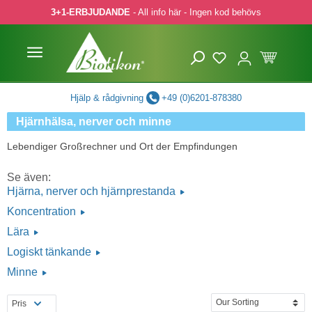
3+1-ERBJUDANDE
- All info här - Ingen kod behövs
pa till huvudinnehåll
Hoppa till sökning
Hoppa till huvudnavigering
Hjälp & rådgivning
+49 (0)6201-878380
Hjärnhälsa, nerver och minne
Lebendiger Großrechner und Ort der Empfindungen
Se även:
Hjärna, nerver och hjärnprestanda
Koncentration
Lära
Logiskt tänkande
Minne
Pris