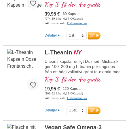
mental prestationsförmåga och deltar i
Köp 3, få den 4:e gratis
syntesen och omsättningen av vissa
neurotransmittorer. B-vitaminer bioaktiva!
39,95 €
60 Kapslar
(974,39 €/kg, 0,67 €/Kapsel)
inkl. moms. exkl.
Fraktkostnader
Detaljer
L-Theanin
NY
L-teaninkapslar enligt Dr. med. Michalzik
ger 100–200 mg L-teanin per dagsdos
från ett högkvalitativt grönt te-extrakt med
låg koffeinhalt och innehåller dessutom
Köp 3, få den 4:e gratis
magnesium i organiskt bunden form
(magnesiumbisglycinat). Grönt te
19,95 €
120 Kapslar
(Camellia sinensis) har uppskattats i Asien
(306,92 €/kg, 0,17 €/Kapsel)
i århundraden och utmärker sig genom
inkl. moms. exkl.
Fraktkostnader
sitt innehåll av L-teanin – en naturlig
aminosyra som endast förekommer i
Detaljer
denna växt. Vårt premiumextrakt av grönt
te bearbetas särskilt skonsamt, är
laboratorietestat och fritt från tillsatser.
Vegan Safe Omega-3
Tillverkat i Tyskland, 100 % veganskt,