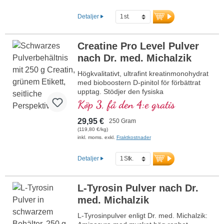
uthållighetssport samt
muskelåterhämtning. 100 % rent, utan
Detaljer
tillsatser, veganskt och tillverkat i Tyskland
– med över 20 års erfarenhet inom
mikronäringsforskning.
Creatine Pro Level Pulver
nach Dr. med. Michalzik
Mer information om Creatine Pro
Level
Högkvalitativt, ultrafint kreatinmonohydrat
med bioboostern D-pinitol för förbättrat
upptag. Stödjer den fysiska
prestationsförmågan vid intensiva
Köp 3, få den 4:e gratis
träningspass och främjar återhämtning
efter träning. Perfekt lösligt, flexibelt att
29,95 €
250 Gram
dosera. Veganskt, utan artificiella tillsatser,
(119,80 €/kg)
med aluminiumfri försegling – utvecklat av
inkl. moms. exkl.
Fraktkostnader
läkare och producerat i Tyskland.
Detaljer
Mer information om Creatine Pro
Level
L-Tyrosin Pulver nach Dr.
med. Michalzik
L-Tyrosinpulver enligt Dr. med. Michalzik: