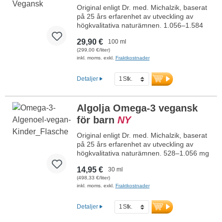
Original enligt Dr. med. Michalzik, baserat
på 25 års erfarenhet av utveckling av
högkvalitativa naturämnen. 1.056–1.584
mg höggradigt renat omega-3-algolja från
29,90 €
100 ml
mikroalgen Schizochytrium sp. per
(299,00 €/liter)
dagsdos (30–45 droppar), med 594–890
inkl. moms. exkl.
Fraktkostnader
mg omega-3-fettsyror, varav 200–299 mg
EPA och 394–591 mg DHA. Enkel
dosering med pipett. Högkvalitativ
Detaljer
vegansk omega-3-algolja med naturligt
innehåll av EPA och DHA – ett växtbaserat
alternativ till fiskolja.
Algolja Omega-3 vegansk
för barn
NY
mer information om omega-3-algolja
Original enligt Dr. med. Michalzik, baserat
på 25 års erfarenhet av utveckling av
högkvalitativa naturämnen. 528–1.056 mg
höggradigt renat omega-3-algolja från
14,95 €
30 ml
mikroalgen Schizochytrium sp. per
(498,33 €/liter)
dagsdos (15–30 droppar), med 238–476
inkl. moms. exkl.
Fraktkostnader
mg omega-3-fettsyror, varav 80–160 mg
EPA och 158–316 mg DHA.
Enkel dosering med pipett. Högkvalitativ
Detaljer
vegansk omega-3-algolja med naturligt