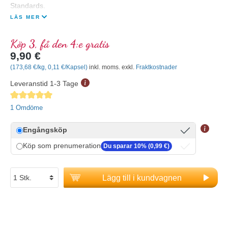
Standards.
LÄS MER
Köp 3, få den 4:e gratis
9,90 €
(173,68 €/kg, 0,11 €/Kapsel)
inkl. moms. exkl.
Fraktkostnader
Leveranstid 1-3 Tage
Genomsnittligt betyg på 5 av 5 stjärnor
1 Omdöme
Engångsköp
Köp som prenumeration
Du sparar 10% (0,99 €)
Lägg till i kundvagnen