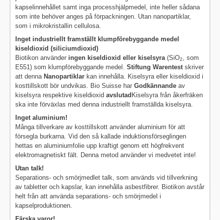
kapselinnehållet samt inga processhjälpmedel, inte heller sådana
som inte behöver anges på förpackningen. Utan nanopartiklar,
som i mikrokristallin cellulosa.
Inget industriellt framställt klumpförebyggande medel
kiseldioxid (siliciumdioxid)
Biotikon använder
ingen kiseldioxid eller kiselsyra
(SiO
, som
2
E551) som klumpförebyggande medel.
Stiftung Warentest
skriver
att denna
Nanopartiklar
kan innehålla. Kiselsyra eller kiseldioxid i
kosttillskott bör undvikas. Bio Suisse har
Godkännande
av
kiselsyra respektive kiseldioxid
avslutad
Kiselsyra från åkerfräken
ska inte förväxlas med denna industriellt framställda kiselsyra.
Inget aluminium!
Många tillverkare av kosttillskott använder aluminium för att
försegla burkarna. Vid den så kallade induktionsförseglingen
hettas en aluminiumfolie upp kraftigt genom ett högfrekvent
elektromagnetiskt fält. Denna metod använder vi medvetet inte!
Utan talk!
Separations- och smörjmedlet talk, som används vid tillverkning
av tabletter och kapslar, kan innehålla asbestfibrer. Biotikon avstår
helt från att använda separations- och smörjmedel i
kapselproduktionen.
Färska varor!