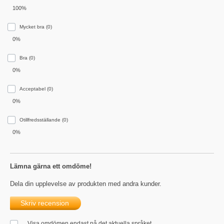
100%
Mycket bra (0)
0%
Bra (0)
0%
Acceptabel (0)
0%
Otillfredsställande (0)
0%
Lämna gärna ett omdöme!
Dela din upplevelse av produkten med andra kunder.
Skriv recension
Visa omdömen endast på det aktuella språket.