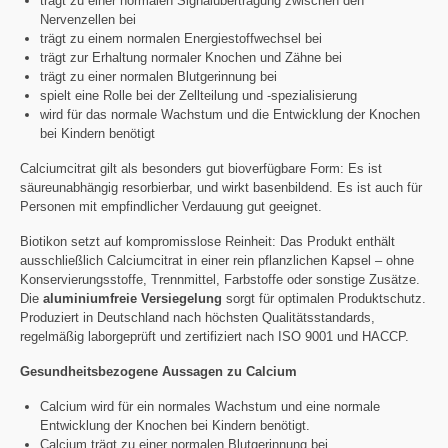
trägt zu einer normalen Signalübertragung zwischen den
Nervenzellen bei
trägt zu einem normalen Energiestoffwechsel bei
trägt zur Erhaltung normaler Knochen und Zähne bei
trägt zu einer normalen Blutgerinnung bei
spielt eine Rolle bei der Zellteilung und -spezialisierung
wird für das normale Wachstum und die Entwicklung der Knochen
bei Kindern benötigt
Calciumcitrat gilt als besonders gut bioverfügbare Form: Es ist
säureunabhängig resorbierbar, und wirkt basenbildend. Es ist auch für
Personen mit empfindlicher Verdauung gut geeignet.
Biotikon setzt auf kompromisslose Reinheit: Das Produkt enthält
ausschließlich Calciumcitrat in einer rein pflanzlichen Kapsel – ohne
Konservierungsstoffe, Trennmittel, Farbstoffe oder sonstige Zusätze.
Die
aluminiumfreie Versiegelung
sorgt für optimalen Produktschutz.
Produziert in Deutschland nach höchsten Qualitätsstandards,
regelmäßig laborgeprüft und zertifiziert nach ISO 9001 und HACCP.
Gesundheitsbezogene Aussagen zu Calcium
Calcium wird für ein normales Wachstum und eine normale
Entwicklung der Knochen bei Kindern benötigt.
Calcium trägt zu einer normalen Blutgerinnung bei.