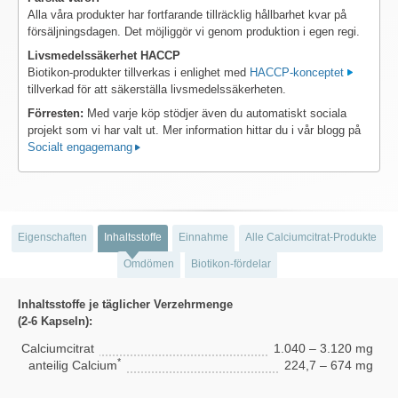
Alla våra produkter har fortfarande tillräcklig hållbarhet kvar på
försäljningsdagen. Det möjliggör vi genom produktion i egen regi.
Livsmedelssäkerhet HACCP
Biotikon-produkter tillverkas i enlighet med
HACCP-konceptet
tillverkad för att säkerställa livsmedelssäkerheten.
Förresten:
Med varje köp stödjer även du automatiskt sociala
projekt som vi har valt ut. Mer information hittar du i vår blogg på
Socialt engagemang
Eigenschaften
Inhaltsstoffe
Einnahme
Alle Calciumcitrat-Produkte
Omdömen
Biotikon-fördelar
Inhaltsstoffe je täglicher Verzehrmenge
(2-6 Kapseln):
Calciumcitrat
1.040 – 3.120 mg
*
anteilig Calcium
224,7 – 674 mg