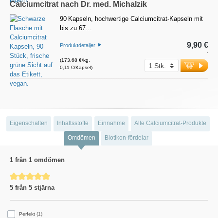
Calciumcitrat nach Dr. med. Michalzik
90 Kapseln, hochwertige Calciumcitrat-Kapseln mit
bis zu 67…
9,90 €
Produktdetaljer
-
(173,68 €/kg,
0,11 €/Kapsel)
Eigenschaften
Inhaltsstoffe
Einnahme
Alle Calciumcitrat-Produkte
Omdömen
Biotikon-fördelar
1 från 1 omdömen
Genomsnittligt betyg på 5 av 5 stjärnor
5 från 5 stjärna
Perfekt (1)