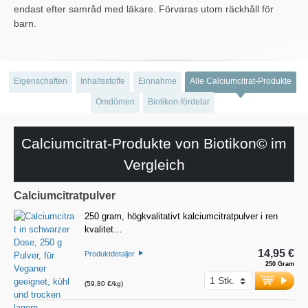
endast efter samråd med läkare. Förvaras utom räckhåll för
barn.
Eigenschaften
Inhaltsstoffe
Einnahme
Alle Calciumcitrat-Produkte
Omdömen
Biotikon-fördelar
Calciumcitrat-Produkte von Biotikon© im
Vergleich
Calciumcitratpulver
250 gram, högkvalitativt kalciumcitratpulver i ren
kvalitet…
14,95 €
Produktdetaljer
250 Gram
(59,80 €/kg)