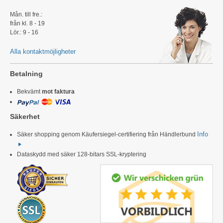
Mån. till fre.:
från kl. 8 - 19
Lör.: 9 - 16
Alla kontaktmöjligheter
Betalning
Bekvämt
mot faktura
Säkerhet
Info
Säker shopping genom Käufersiegel-certifiering från Händlerbund
Dataskydd med säker 128-bitars SSL-kryptering