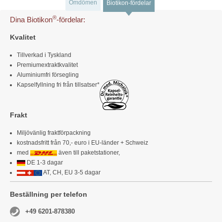
Omdömen
Biotikon-fördelar
®
Dina Biotikon
-fördelar:
Kvalitet
Tillverkad i Tyskland
Premiumextraktkvalitet
Aluminiumfri försegling
Kapselfyllning fri från tillsatser*
Frakt
Miljövänlig fraktförpackning
kostnadsfritt från 70,- euro i EU-länder + Schweiz
med
även till paketstationer,
DE 1-3 dagar
AT, CH, EU 3-5 dagar
Beställning per telefon
+49 6201-878380