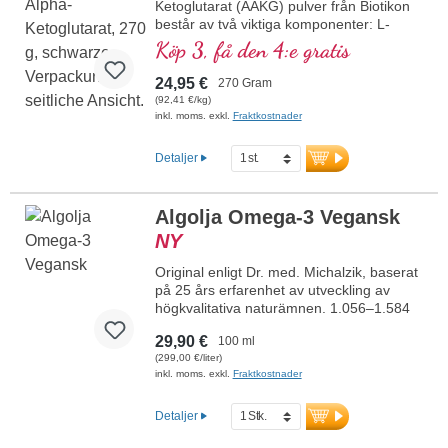
Ketoglutarat (AAKG) pulver från Biotikon
består av två viktiga komponenter: L-
arginin och alfa-ketoglutarat (AKG). Olika
Köp 3, få den 4:e gratis
leverantörer säljer denna produkt med
varierande sammansättning av de två
24,95 €
270 Gram
ämnena. Biotikon erbjuder det
(92,41 €/kg)
högkoncentrerade arginin-AKG i det
inkl. moms. exkl.
Fraktkostnader
optimala 1:1-förhållandet, det vill säga 50
% arginin och fulla 50 % AKG. Alfa-
Detaljer
ketoglutarat (AKG) är en värdefull aktiv
substans som spelar en central roll i
energimetabolismen. Denna speciella
Algolja Omega-3 Vegansk
form av L-arginin uppskattas också inom
NY
idrottsområdet. Arginin är i kombination
med AKG särskilt biotillgängligt. Fritt från
Original enligt Dr. med. Michalzik, baserat
alla tillsatser och förpackat med en
på 25 års erfarenhet av utveckling av
aluminiumfri försegling erbjuder det en
högkvalitativa naturämnen. 1.056–1.584
högkvalitativ källa till aminosyran arginin.
mg höggradigt renat omega-3-algolja från
Tillverkat i Tyskland enligt högsta
29,90 €
100 ml
mikroalgen Schizochytrium sp. per
kvalitetsstandarder och framställt genom
(299,00 €/liter)
dagsdos (30–45 droppar), med 594–890
fermentering.
inkl. moms. exkl.
Fraktkostnader
mg omega-3-fettsyror, varav 200–299 mg
mer information om AAKG
EPA och 394–591 mg DHA. Enkel
dosering med pipett. Högkvalitativ
Detaljer
vegansk omega-3-algolja med naturligt