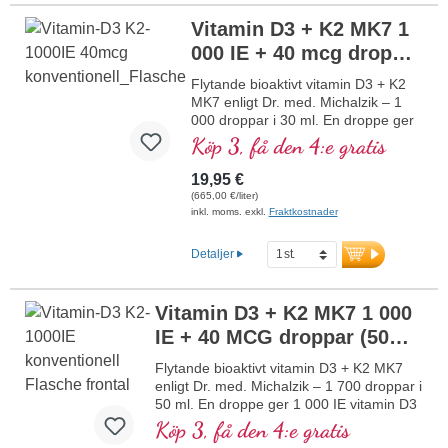
muskelfunktion samt till immunsystemets
Vitamin D3 + K2 MK7 1
normala funktion. Tillverkad i Tyskland
000 IE + 40 mcg droppar
utan genteknik i egen kontrollerad
produktion sedan 25 år, vegetarisk utan
(30 ml)
NY
Flytande bioaktivt vitamin D3 + K2
tillsatser och laboratorietestad. Utvecklad
MK7 enligt Dr. med. Michalzik – 1
av läkare.
000 droppar i 30 ml. En droppe ger
mer information om vitamin D3 + K2
1 000 IE vitamin D3 och 40 μg K2
Köp 3, få den 4:e gratis
(MK7 all-trans). Högsta
premiumkvalitet av högkvalitativt
19,95 €
vegetariskt specialråmaterial i
(665,00 €/liter)
optimal kombination med särskilt
inkl. moms. exkl.
Fraktkostnader
bioaktiv all-trans K2-form. Löst i
skyddande MCT-olja från kokos,
Detaljer
odlad utan pesticider, för bättre
biotillgänglighet. Denna optimala
kombination stödjer bibehållandet av
Vitamin D3 + K2 MK7 1 000
normal benstomme, bidrar till
IE + 40 MCG droppar (50
normal muskelfunktion samt till
immunsystemets normala funktion.
ml)
NY
Flytande bioaktivt vitamin D3 + K2 MK7
Tillverkat i Tyskland utan genteknik i
enligt Dr. med. Michalzik – 1 700 droppar i
egen kontrollerad produktion sedan
50 ml. En droppe ger 1 000 IE vitamin D3
25 år, vegetariskt utan tillsatser och
och 40 μg K2 (MK7 all-trans). Högsta
Köp 3, få den 4:e gratis
laboratorietestat. Utvecklat av
premiumkvalitet av högkvalitativ
läkare.