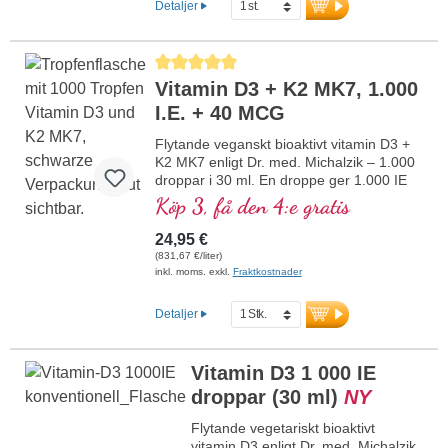
Detaljer
pesticider för bättre biotillgänglighet.
Denna optimala kombination bidrar till att
bibehålla normal benstomme, bidrar till
Genomsnittligt betyg på 5 av 5 stjärnor
normal muskelfunktion samt till
Vitamin D3 + K2 MK7, 1.000
immunsystemets normala funktion.
Tillverkat i Tyskland utan genteknik i egen
I.E. + 40 MCG
kontrollerad produktion som funnits i 25
år, veganskt, utan tillsatser och
Flytande veganskt bioaktivt vitamin D3 +
laboratorietestat. Utvecklat av läkare.
K2 MK7 enligt Dr. med. Michalzik – 1.000
mer information om vitamin D3 + K2
droppar i 30 ml. En droppe ger 1.000 IE
vitamin D3 och 40 μg K2 (MK7 all-trans).
Köp 3, få den 4:e gratis
Högsta premiumkvalitet från
högkvalitativa, kontrollerade lavar (inte
24,95 €
från alger!) i optimal kombination med
(831,67 €/liter)
särskilt bioaktiv all-trans K2-form, helt
inkl. moms. exkl.
Fraktkostnader
växtbaserat och 100 % veganskt. Löst i
skyddande MCT-olja från kokos, odlad
Detaljer
utan pesticider, för bättre biotillgänglighet.
Denna optimala kombination bidrar till att
bibehålla normal benstomme, bidrar till
Vitamin D3 1 000 IE
normal muskelfunktion samt till
droppar (30 ml)
NY
immunsystemets normala funktion.
Tillverkat i Tyskland utan genteknik i egen
Flytande vegetariskt bioaktivt
kontrollerad produktion som funnits i 25
vitamin D3 enligt Dr. med. Michalzik