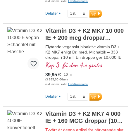
K2-form. Upplöst i skyddande, pesticidfritt
inkl. moms. exkl.
Fraktkostnader
odlad kokos-MCT-olja för bättre
biotillgänglighet. Denna optimala
Detaljer
kombination bidrar till att bibehålla normal
benstomme, bidrar till normal
muskelfunktion samt till immunsystemets
Vitamin D3 + K2 MK7 10 000
normala funktion. Tillverkat i Tyskland
IE + 200 mcg droppar
utan genteknik i egen kontrollerad
produktion som funnits i 25 år, vegetariskt
veganska
NY
Flytande veganskt bioaktivt vitamin D3 +
utan tillsatser och laboratorietestat.
K2 MK7 enligt Dr. med. Michalzik – 333
Utvecklat av läkare.
droppar i 10 ml. En droppe ger 10.000 IE
mer information om vitamin D3 + K2
vitamin D3 och 200 μg K2 (MK7 all-trans).
Köp 3, få den 4:e gratis
Högsta premiumkvalitet från
högkvalitativa, kontrollerade lavar (inte
39,95 €
10 ml
från alger!) i optimal kombination med en
(3 995,00 €/liter)
särskilt bioaktiv all-trans K2-form, helt
inkl. moms. exkl.
Fraktkostnader
växtbaserat och 100 % veganskt. Löst i
skyddande, pesticidfritt odlad kokos-MCT-
Detaljer
olja för bättre biotillgänglighet. Denna
optimala kombination stödjer
bibehållandet av normal benstomme,
Vitamin D3 + K2 MK7 4 000
bidrar till normal muskelfunktion samt till
IE + 160 MCG droppar (10
immunsystemets normala funktion.
Tillverkat i Tyskland utan genteknik i egen
ml)
NY
Tyvärr är denna artikel för närvarande slut
kontrollerad produktion som funnits i 25