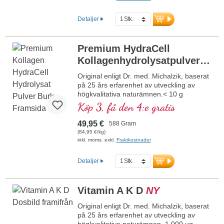
kapslar
Detaljer
Premium HydraCell
Kollagenhydrolysatpulver
NY
Original enligt Dr. med. Michalzik, baserat
på 25 års erfarenhet av utveckling av
högkvalitativa naturämnen.< 10 g
höggradigt renat kollagenhydrolysat med
Köp 3, få den 4:e gratis
över 99 % kollagenpeptider per dagsdos.
Innehåller 9 % hydroxyprolin, 12 % prolin
49,95 €
588 Gram
och 22,5 % glycin samt den innovativa
(84,95 €/kg)
HydraCell-cellhydratiseringsmatrisen med
inkl. moms. exkl.
Fraktkostnader
1 000 mg betain (TMG), 1 000 mg myo-
inositol, 1 000 mg taurin och 80 mg
Detaljer
vitamin C.
mer information om Premium
Kollagen HydraCell
Vitamin A K D
NY
Original enligt Dr. med. Michalzik, baserat
på 25 års erfarenhet av utveckling av
högkvalitativa naturämnen. 1 000 µg