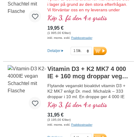
i lager på grund av den stora efterfrågan.
år, veganskt, utan tillsatser och
Vi förväntar oss en ny leverans under
laboratorietestat. Utvecklat av läkare.
kalendervecka 34/2026.
Köp 3, få den 4:e gratis
mer information om vitamin D3 + K2
Flytande bioaktivt vitamin D3 + K2 MK7
enligt Dr. med. Michalzik – 333 droppar i
19,95 €
10 ml. En droppe ger 4 000 IE vitamin D3
(1 995,00 €/liter)
och 160 μg K2 (MK7 all-trans). Högsta
inkl. moms. exkl.
Fraktkostnader
premiumkvalitet av högkvalitativt
vegetariskt specialråmaterial i optimal
Detaljer
kombination med den särskilt bioaktiva all-
trans-formen av K2. Upplöst i skyddande,
pesticidfritt odlad kokos-MCT-olja för
Vitamin D3 + K2 MK7 4 000
bättre biotillgänglighet. Denna optimala
IE + 160 mcg droppar veg
kombination bidrar till att bibehålla normal
benstomme, bidrar till normal
(10 ml)
NY
Flytande veganskt bioaktivt vitamin D3 +
muskelfunktion samt till immunsystemets
K2 MK7 enligt Dr. med. Michalzik – 333
normala funktion. Tillverkat i Tyskland
droppar i 10 ml. En droppe ger 4 000 IE
utan genteknik i egen kontrollerad
vitamin D3 och 160 μg K2 (MK7 all-trans).
Köp 3, få den 4:e gratis
produktion som funnits i 25 år, vegetariskt
Högsta premiumkvalitet av högkvalitativa
utan tillsatser och laboratorietestat.
kontrollerade lavar (inte från alger!) i
Utvecklat av läkare.
31,95 €
optimal kombination med en särskilt
(3 195,00 €/liter)
bioaktiv all-trans K2-form, helt växtbaserat
mer information om vitamin D3 + K2
inkl. moms. exkl.
Fraktkostnader
100 % veganskt. Upplöst i skyddande,
pesticidfritt odlad kokos-MCT-olja för