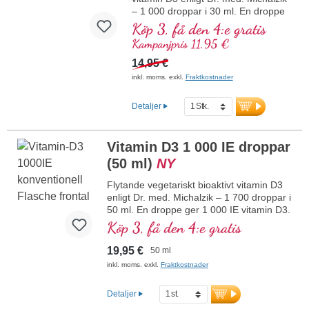
år, veganskt, utan tillsatser och
– 1 000 droppar i 30 ml. En droppe
laboratorietestat. Utvecklat av läkare.
ger 1 000 IE vitamin D3. Högsta
Köp 3, få den 4:e gratis
mer information om vitamin D3 + K2
premiumkvalitet. Löst i skyddande
Kampanjpris 11,95 €
MCT-olja från kokos som odlats utan
pesticider för bättre biotillgänglighet.
14,95 €
Denna optimala kombination bidrar
inkl. moms. exkl.
Fraktkostnader
till att bibehålla normal benstomme,
bidrar till normal muskelfunktion
Detaljer
samt till immunsystemets normala
funktion. Tillverkat i Tyskland utan
genteknik i egen kontrollerad
Vitamin D3 1 000 IE droppar
produktion som har funnits i 25 år,
vegetariskt, utan tillsatser och
(50 ml)
NY
laboratorietestat. Utvecklat av
Flytande vegetariskt bioaktivt vitamin D3
läkare.
enligt Dr. med. Michalzik – 1 700 droppar i
mer information om vitamin D3
50 ml. En droppe ger 1 000 IE vitamin D3.
+ K2
Högsta premiumkvalitet. Löst i skyddande
Köp 3, få den 4:e gratis
MCT-olja från kokos som odlats utan
pesticider för bättre biotillgänglighet.
19,95 €
50 ml
Denna optimala kombination bidrar till att
inkl. moms. exkl.
Fraktkostnader
bibehålla normal benstomme, bidrar till
normal muskelfunktion samt till
Detaljer
immunsystemets normala funktion.
Tillverkat i Tyskland utan genteknik i egen