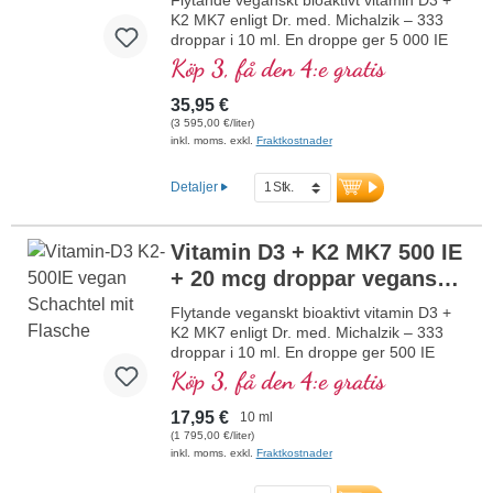
utan genteknik i egen kontrollerad
K2 MK7 enligt Dr. med. Michalzik – 333
produktion som har funnits i 25 år,
droppar i 10 ml. En droppe ger 5 000 IE
vegetarisk utan tillsatser och
vitamin D3 och 200 μg K2 (MK7 all-trans).
Köp 3, få den 4:e gratis
laboratorietestad. Utvecklad av läkare.
Högsta premiumkvalitet från högkvalitativa
kontrollerade lavar (inte från alger!) i
35,95 €
mer information om vitamin D3 + K2
optimal kombination med särskilt bioaktiv
(3 595,00 €/liter)
all-trans K2-form, helt växtbaserat, 100 %
inkl. moms. exkl.
Fraktkostnader
veganskt. Löst i skyddande kokos-MCT-
olja odlad utan pesticider för bättre
Detaljer
biotillgänglighet. Denna optimala
kombination bidrar till att bibehålla normal
benstomme, bidrar till normal
Vitamin D3 + K2 MK7 500 IE
muskelfunktion samt till immunsystemets
+ 20 mcg droppar veganska
normala funktion. Tillverkat i Tyskland
utan genteknik i egen kontrollerad
(10 ml, barn)
NY
Flytande veganskt bioaktivt vitamin D3 +
produktion som funnits i 25 år, veganskt,
K2 MK7 enligt Dr. med. Michalzik – 333
utan tillsatser och laboratorietestat.
droppar i 10 ml. En droppe ger 500 IE
Utvecklat av läkare.
vitamin D3 och 20 μg K2 (MK7 all-trans).
Köp 3, få den 4:e gratis
mer information om vitamin D3 + K2
Högsta premiumkvalitet från
högkvalitativa, kontrollerade lavar (inte
17,95 €
10 ml
från alger!) i optimal kombination med
(1 795,00 €/liter)
särskilt bioaktiv all-trans K2-form, helt
inkl. moms. exkl.
Fraktkostnader
växtbaserat 100 % veganskt. Löst i
skyddande kokos-MCT-olja odlad utan