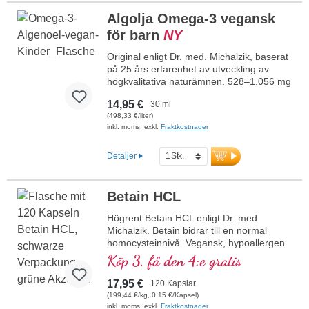
innehåll av EPA och DHA – ett växtbaserat
alternativ till fiskolja.
Algolja Omega-3 vegansk
för barn
NY
mer information om omega-3-algolja
Original enligt Dr. med. Michalzik, baserat
på 25 års erfarenhet av utveckling av
högkvalitativa naturämnen. 528–1.056 mg
höggradigt renat omega-3-algolja från
14,95 €
30 ml
mikroalgen Schizochytrium sp. per
(498,33 €/liter)
dagsdos (15–30 droppar), med 238–476
inkl. moms. exkl.
Fraktkostnader
mg omega-3-fettsyror, varav 80–160 mg
EPA och 158–316 mg DHA.
Enkel dosering med pipett. Högkvalitativ
Detaljer
vegansk omega-3-algolja med naturligt
innehåll av EPA och DHA – ett växtbaserat
alternativ till fiskolja.
Betain HCL
mer information om omega-3 algolja
Högrent Betain HCL enligt Dr. med.
Michalzik. Betain bidrar till en normal
homocysteinnivå. Vegansk, hypoallergen
och fri från tillsatser. Utvecklad i Tyskland
Köp 3, få den 4:e gratis
av läkare, laboratorietestad och hållbart
förpackad – med över 20 års erfarenhet
17,95 €
120 Kapslar
av produktion av mikronäringsämnen.
(199,44 €/kg, 0,15 €/Kapsel)
mer information om Betain HCL-
inkl. moms. exkl.
Fraktkostnader