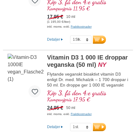
Köp 3, få den 4:e gratis
högkvalitativa kontrollerade lavar (inte
Kampanjpris 11,95 €
från alger!) helt växtbaserat 100 %
veganskt. Upplöst i skyddande kokos-
17,95 €
10 ml
MCT-olja odlad utan pesticider för bättre
(1 195,00 €/liter)
biotillgänglighet. Denna optimala
inkl. moms. exkl.
Fraktkostnader
kombination stödjer bibehållandet av
normal benstomme, bidrar till normal
Detaljer
muskelfunktion samt till immunsystemets
normala funktion. Tillverkat i Tyskland
utan genteknik i egen kontrollerad
Vitamin D3 1 000 IE droppar
produktion som har funnits i 25 år,
veganska (50 ml)
NY
veganskt, utan tillsatser och
laboratorietestat. Utvecklat av läkare.
Flytande veganskt bioaktivt vitamin D3
mer information om vitamin D3 + K2
enligt Dr. med. Michalzik – 1 700 droppar i
50 ml. En droppe ger 1 000 IE veganskt
vitamin D3. Högsta premiumkvalitet från
Köp 3, få den 4:e gratis
högkvalitativa kontrollerade lavar (inte
Kampanjpris 17,95 €
från alger!) helt växtbaserat, 100 %
veganskt. Löst i skyddande kokos-MCT-
24,95 €
50 ml
olja, odlad utan pesticider, för bättre
inkl. moms. exkl.
Fraktkostnader
biotillgänglighet. Denna optimala
kombination stödjer bibehållandet av
Detaljer
normal benstomme, bidrar till normal
muskelfunktion samt till immunsystemets