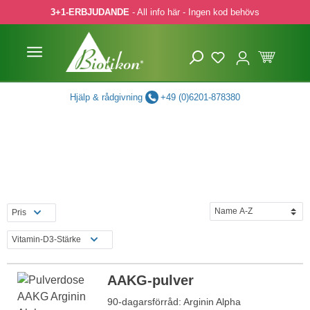
3+1-ERBJUDANDE
- All info här - Ingen kod behövs
pa till huvudinnehåll
Hoppa till sökning
Hoppa till huvudnavigering
Hjälp & rådgivning
+49 (0)6201-878380
Pris
Vitamin-D3-Stärke
AAKG-pulver
90-dagarsförråd: Arginin Alpha