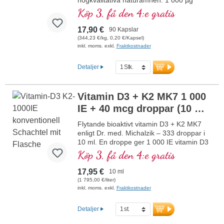
vitamin A, 150 µg vitamin K2 som all-trans
Köp 3, få den 4:e gratis
MK-7, 50 µg vitamin D3 (2 000 I.E.), 250
mg Sango-korallpulver från
17,90 €
90 Kapslar
Okinawa/Japan och 12,5 mg
(344,23 €/kg, 0,20 €/Kapsel)
fosfatidylkolin per kapsel och dagsdos.
inkl. moms. exkl.
Fraktkostnader
Innovativ kombination av de fettlösliga
vitaminerna A, D3 och K2 (MK-7) med
Detaljer
naturligt Sango-korallpulver från
Okinawa/Japan och fosfatidylkolin.
mer information om vitamin A K D
Vitamin D3 + K2 MK7 1 000
IE + 40 mcg droppar (10 ml)
NY
Flytande bioaktivt vitamin D3 + K2 MK7
enligt Dr. med. Michalzik – 333 droppar i
10 ml. En droppe ger 1 000 IE vitamin D3
och 40 μg K2 (MK7 all-trans). Högsta
Köp 3, få den 4:e gratis
premiumkvalitet från högkvalitativt
vegetariskt specialråmaterial i optimal
17,95 €
10 ml
kombination med den särskilt bioaktiva all-
(1 795,00 €/liter)
trans-formen av K2. Upplöst i skyddande
inkl. moms. exkl.
Fraktkostnader
kokos-MCT-olja, odlad utan pesticider, för
bättre biotillgänglighet. Denna optimala
Detaljer
kombination bidrar till att bibehålla normal
benstomme, bidrar till normal