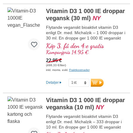
kontrollerad produktion som har funnits i
Vitamin D3 1 000 IE droppar
25 år, vegetariskt, utan tillsatser och
laboratorietestat. Utvecklat av läkare.
vegansk (30 ml)
NY
mer information om vitamin D3 + K2
Flytande veganskt bioaktivt vitamin D3
enligt Dr. med. Michalzik – 1 000 droppar i
30 ml. En droppe ger 1 000 IE veganskt
vitamin D3. Högsta premiumkvalitet från
Köp 3, få den 4:e gratis
högkvalitativa kontrollerade lavar (inte
Kampanjpris 14,95 €
från alger!) helt växtbaserat, 100 %
veganskt. Löst i skyddande kokos-MCT-
22,95 €
olja, odlad utan pesticider, för bättre
(498,33 €/liter)
biotillgänglighet. Denna optimala
inkl. moms. exkl.
Fraktkostnader
kombination bidrar till att bibehålla normal
benstomme, bidrar till normal
Detaljer
muskelfunktion samt till immunsystemets
normala funktion. Tillverkat i Tyskland
utan genteknik i egen kontrollerad
Vitamin D3 1 000 IE droppar
produktion som har funnits i 25 år,
veganska (10 ml)
NY
veganskt, utan tillsatser och
laboratorietestat. Utvecklat av läkare.
Flytande veganskt bioaktivt vitamin D3
mer information om vitamin D3 + K2
enligt Dr. med. Michalzik – 333 droppar i
10 ml. En droppe ger 1 000 IE veganskt
vitamin D3. Högsta premiumkvalitet från