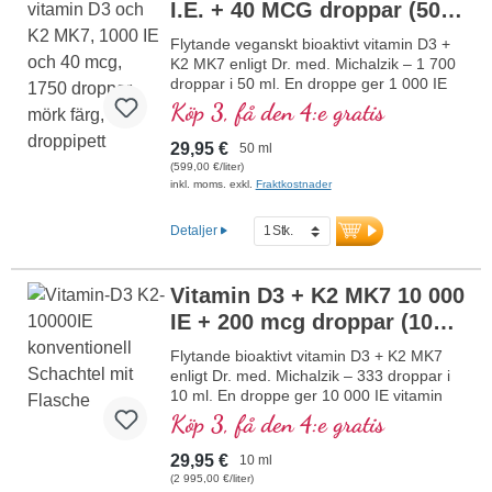
I.E. + 40 MCG droppar (50
immunsystemets normala funktion.
Tillverkad i Tyskland utan genteknik i egen
ml) veganska
Flytande veganskt bioaktivt vitamin D3 +
kontrollerad produktion som funnits i 25
K2 MK7 enligt Dr. med. Michalzik – 1 700
år, vegansk, utan tillsatser och
droppar i 50 ml. En droppe ger 1 000 IE
laboratorietestad. Utvecklad av läkare.
vitamin D3 och 40 µg K2 (MK7 all-trans).
Köp 3, få den 4:e gratis
mer information om vitamin D3 + K2
Högsta premiumkvalitet från
högkvalitativa, kontrollerade lavar (inte
29,95 €
50 ml
från alger!) i optimal kombination med en
(599,00 €/liter)
särskilt bioaktiv all-trans K2-form, helt
inkl. moms. exkl.
Fraktkostnader
växtbaserat och 100 % veganskt. Upplöst
i skyddande kokos-MCT-olja, odlad utan
Detaljer
pesticider, för bättre biotillgänglighet.
Denna optimala kombination stödjer
bibehållandet av normal benstomme,
Vitamin D3 + K2 MK7 10 000
bidrar till normal muskelfunktion samt till
IE + 200 mcg droppar (10
immunsystemets normala funktion.
Tillverkat i Tyskland utan genteknik i egen
ml)
NY
Flytande bioaktivt vitamin D3 + K2 MK7
kontrollerad produktion sedan 25 år,
enligt Dr. med. Michalzik – 333 droppar i
veganskt, utan tillsatser och
10 ml. En droppe ger 10 000 IE vitamin
laboratorietestat. Utvecklat av läkare.
D3 och 200 μg K2 (MK7 all-trans). Högsta
Köp 3, få den 4:e gratis
mer information om vitamin D3 + K2
premiumkvalitet av högkvalitativt
vegetariskt specialråmaterial i optimal
29,95 €
10 ml
kombination med särskilt bioaktiv all-trans
(2 995,00 €/liter)