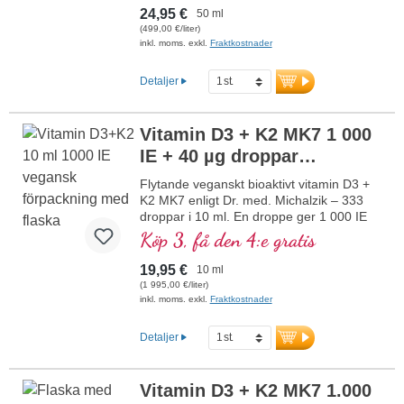
vegetarisk specialråvara i optimal
mer information om vitamin D3
24,95 €
50 ml
kombination med särskilt bioaktiv all-trans
+ K2
(499,00 €/liter)
K2-form. Upplöst i skyddande, pesticidfritt
inkl. moms. exkl.
Fraktkostnader
odlad kokos-MCT-olja för bättre
biotillgänglighet. Denna optimala
Detaljer
kombination bidrar till att bibehålla normal
benstomme, bidrar till normal
muskelfunktion samt till immunsystemets
Vitamin D3 + K2 MK7 1 000
normala funktion. Tillverkat i Tyskland
IE + 40 µg droppar
utan genteknik i egen kontrollerad
produktion sedan 25 år, vegetarisk utan
veganska (10 ml)
Flytande veganskt bioaktivt vitamin D3 +
tillsatser och laboratorietestat. Utvecklat
K2 MK7 enligt Dr. med. Michalzik – 333
av läkare.
droppar i 10 ml. En droppe ger 1 000 IE
mer information om vitamin D3 + K2
vitamin D3 och 40 μg K2 (MK7 all-trans).
Köp 3, få den 4:e gratis
Högsta premiumkvalitet från högkvalitativa
kontrollerade lavar (inte från alger!) i
19,95 €
10 ml
optimal kombination med en särskilt
(1 995,00 €/liter)
bioaktiv all-trans K2-form, helt
inkl. moms. exkl.
Fraktkostnader
växtbaserad och 100 % vegansk. Upplöst
i skyddande kokos-MCT-olja odlad utan
Detaljer
pesticider för bättre biotillgänglighet.
Denna optimala kombination hjälper till att
bibehålla normal benstomme, bidrar till
Vitamin D3 + K2 MK7 1.000
normal muskelfunktion samt till