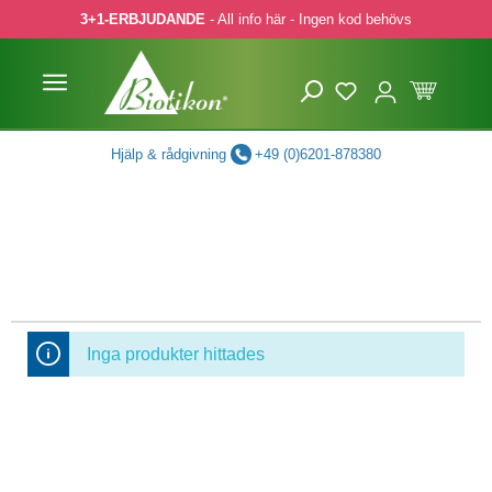
3+1-ERBJUDANDE
- All info här - Ingen kod behövs
pa till huvudinnehåll
Hoppa till sökning
Hoppa till huvudnavigering
Hjälp & rådgivning
+49 (0)6201-878380
Inga produkter hittades